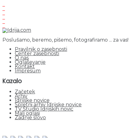
Poslušamo, beremo, pišemo, fotografiramo ... za vas!
Pravilnik o zasebnosti
Center zasebnosti
O nas
Oglaševanje
Kontakt
Impresum
Kazalo
Začetek
Arhiv
Idrijske novice
Spletni arhiv Idrijske novice
TV Studio Idrijskih novic
Mali oglasi
Zadnje slovo
obiskov od 1. januarja 2026