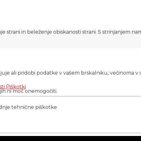
e strani in beleženje obiskanosti strani. S strinjanjem n
njuje ali pridobi podatke v vašem brskalniku, večinoma v 
sti
Piškotki
 jih ni moč onemogočiti.
ednje tehnične piškotke