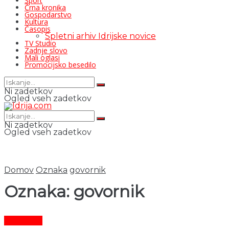
Šport
Črna kronika
Gospodarstvo
Kultura
Časopis
Spletni arhiv Idrijske novice
TV Studio
Zadnje slovo
Mali oglasi
Promocijsko besedilo
Ni zadetkov
Ogled vseh zadetkov
Ni zadetkov
Ogled vseh zadetkov
Domov
Oznaka
govornik
Oznaka:
govornik
Aktualno