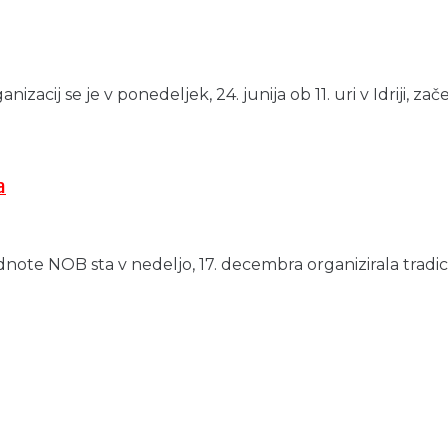
ij se je v ponedeljek, 24. junija ob 11. uri v Idriji, začel
a
ote NOB sta v nedeljo, 17. decembra organizirala tradici