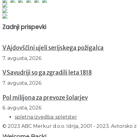
Obiskovalcev skupaj : 950429
Prikazov skupaj : 2530870
Trenutno : 36
Zadnji prispevki
V Ajdovščini ujeli serijskega požigalca
7. avgusta, 2026
V Savudriji so ga zgradili leta 1818
7. avgusta, 2026
Pol milijona za prevoze šolarjev
6. avgusta, 2026
spletna izvedba: spletster
© 2023 ABC Merkur d.o.o. Idrija, 2001 - 2023. Avtorsko z
Welcome Back!