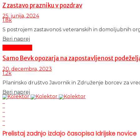
Z zastavo prazniku v pozdrav
25. junija, 2024
1.8k
S postrojem zastavonoš veteranskih in domoljubnih organizac
Details
Beri naprej
Čas in ljudje
Samo Bevk opozarja na zapostavljenost podeželj
20. decembra, 2023
1.2k
Planinsko društvo Javornik in Združenje borcev za vredn
Details
Beri naprej
Prelistaj zadnjo izdajo časopisa Idrijske novice