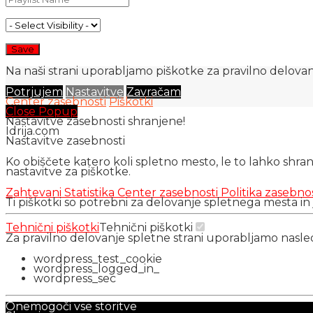
Na naši strani uporabljamo piškotke za pravilno delovanj
Potrjujem
Nastavitve
Zavračam
Center zasebnosti
Piškotki
Close Popup
Nastavitve zasebnosti shranjene!
Idrija.com
Nastavitve zasebnosti
Ko obiščete katero koli spletno mesto, le to lahko shra
nastavitve za piškotke.
Zahtevani
Statistika
Center zasebnosti
Politika zasebno
Ti piškotki so potrebni za delovanje spletnega mesta in
Tehnični piškotki
Tehnični piškotki
Za pravilno delovanje spletne strani uporabljamo nasl
wordpress_test_cookie
wordpress_logged_in_
wordpress_sec
Onemogoči vse storitve