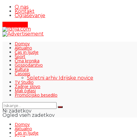
O nas
Kontakt
Oglaševanje
Pišite nam
Domov
Aktualno
Čas in ljudje
Šport
Črna kronika
Gospodarstvo
Kultura
Časopis
Spletni arhiv Idrijske novice
TV Studio
Zadnje slovo
Mali oglasi
Promocijsko besedilo
Ni zadetkov
Ogled vseh zadetkov
Domov
Aktualno
Čas in ljudje