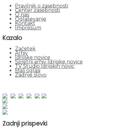
Pravilnik o zasebnosti
Center zasebnosti
O nas
Oglaševanje
Kontakt
Impresum
Kazalo
Začetek
Arhiv
Idrijske novice
Spletni arhiv Idrijske novice
TV Studio Idrijskih novic
Mali oglasi
Zadnje slovo
obiskov od 1. januarja 2026
Obiskovalcev skupaj : 953210
Prikazov skupaj : 2535204
Trenutno : 0
Zadnji prispevki