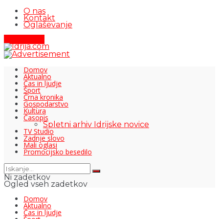
O nas
Kontakt
Oglaševanje
Pišite nam
Domov
Aktualno
Čas in ljudje
Šport
Črna kronika
Gospodarstvo
Kultura
Časopis
Spletni arhiv Idrijske novice
TV Studio
Zadnje slovo
Mali oglasi
Promocijsko besedilo
Ni zadetkov
Ogled vseh zadetkov
Domov
Aktualno
Čas in ljudje