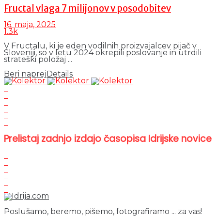
Fructal vlaga 7 milijonov v posodobitev
16. maja, 2025
1.3k
V Fructalu, ki je eden vodilnih proizvajalcev pijač v
Sloveniji, so v letu 2024 okrepili poslovanje in utrdili
strateški položaj ...
Beri naprej
Details
Prelistaj zadnjo izdajo časopisa Idrijske novice
Poslušamo, beremo, pišemo, fotografiramo ... za vas!