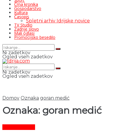
Šport
Črna kronika
Gospodarstvo
Kultura
Časopis
Spletni arhiv Idrijske novice
TV Studio
Zadnje slovo
Mali oglasi
Promocijsko besedilo
Ni zadetkov
Ogled vseh zadetkov
Ni zadetkov
Ogled vseh zadetkov
Domov
Oznaka
goran medić
Oznaka:
goran medić
Gospodarstvo