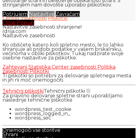
delovanje strani in beleženje obiskanosti strani. S
strinjanjem nam dovolite uporabo piškotkov.
Potrjujem
Nastavitve
Zavračam
Center zasebnosti
Piškotki
Close Popup
Nastavitve zasebnosti shranjene!
Idrija.com
Nastavitve zasebnosti
Ko obiščete katero koli spletno mesto, le to lahko
shranjuje ali pridobi podatke v vašem brskalniku,
večinoma v obliki piškotkov. Tukaj nadzirate svoje
osebne nastavitve za piškotke.
Zahtevani
Statistika
Center zasebnosti
Politika
zasebnosti
Piškotki
Ti piškotki so potrebni za delovanje spletnega mesta
in jih ni moč onemogočiti.
Tehnični piškotki
Tehnični piškotki
Za pravilno delovanje spletne strani uporabljamo
naslednje tehnične piškotke
wordpress_test_cookie
wordpress_logged_in_
wordpress_sec
Onemogoči vse storitve
Shrani