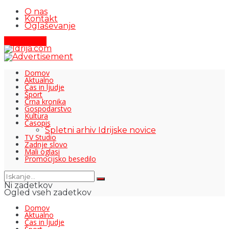
O nas
Kontakt
Oglaševanje
Pišite nam
Domov
Aktualno
Čas in ljudje
Šport
Črna kronika
Gospodarstvo
Kultura
Časopis
Spletni arhiv Idrijske novice
TV Studio
Zadnje slovo
Mali oglasi
Promocijsko besedilo
Ni zadetkov
Ogled vseh zadetkov
Domov
Aktualno
Čas in ljudje