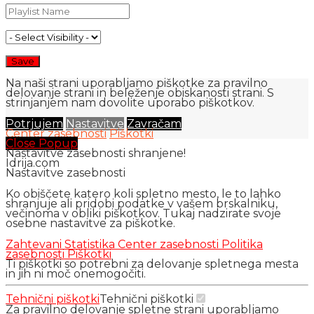
Na naši strani uporabljamo piškotke za pravilno
delovanje strani in beleženje obiskanosti strani. S
strinjanjem nam dovolite uporabo piškotkov.
Potrjujem
Nastavitve
Zavračam
Center zasebnosti
Piškotki
Close Popup
Nastavitve zasebnosti shranjene!
Idrija.com
Nastavitve zasebnosti
Ko obiščete katero koli spletno mesto, le to lahko
shranjuje ali pridobi podatke v vašem brskalniku,
večinoma v obliki piškotkov. Tukaj nadzirate svoje
osebne nastavitve za piškotke.
Zahtevani
Statistika
Center zasebnosti
Politika
zasebnosti
Piškotki
Ti piškotki so potrebni za delovanje spletnega mesta
in jih ni moč onemogočiti.
Tehnični piškotki
Tehnični piškotki
Za pravilno delovanje spletne strani uporabljamo