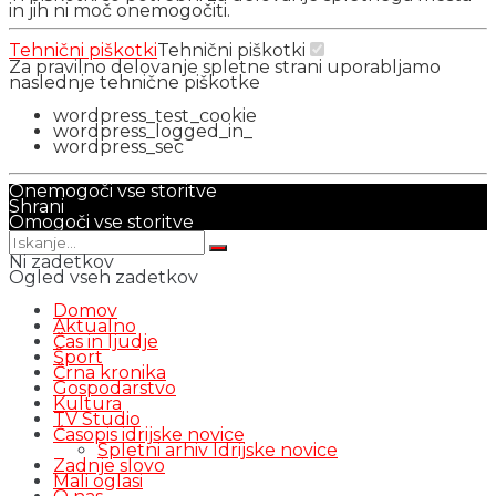
in jih ni moč onemogočiti.
Tehnični piškotki
Tehnični piškotki
Za pravilno delovanje spletne strani uporabljamo
naslednje tehnične piškotke
wordpress_test_cookie
wordpress_logged_in_
wordpress_sec
Onemogoči vse storitve
Shrani
Omogoči vse storitve
Ni zadetkov
Ogled vseh zadetkov
Domov
Aktualno
Čas in ljudje
Šport
Črna kronika
Gospodarstvo
Kultura
TV Studio
Časopis idrijske novice
Spletni arhiv Idrijske novice
Zadnje slovo
Mali oglasi