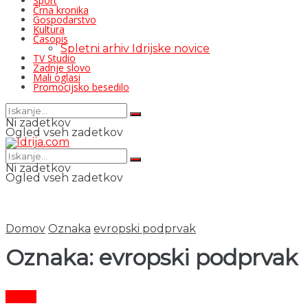
Šport
Črna kronika
Gospodarstvo
Kultura
Časopis
Spletni arhiv Idrijske novice
TV Studio
Zadnje slovo
Mali oglasi
Promocijsko besedilo
Ni zadetkov
Ogled vseh zadetkov
Ni zadetkov
Ogled vseh zadetkov
Domov
Oznaka
evropski podprvak
Oznaka:
evropski podprvak
Šport