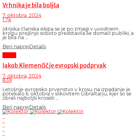
Vrhnika je bila boljša
7. oktobra, 2024
1.7k
Idrijska članska ekipa se je po zmagi v uvodnem
krogu prejšnjo soboto predstavila še domači publiki, a
je bila na ...
Beri naprej
Details
Šport
Jakob Klemenčič je evropski podprvak
7. oktobra, 2024
839
Letošnje evropsko prvenstvo v krosu na izpadanje je
potekalo 6. oktobra v slikovitem Gibraltarju, kjer so se
zbrali najboljši krosisti ...
Beri naprej
Details