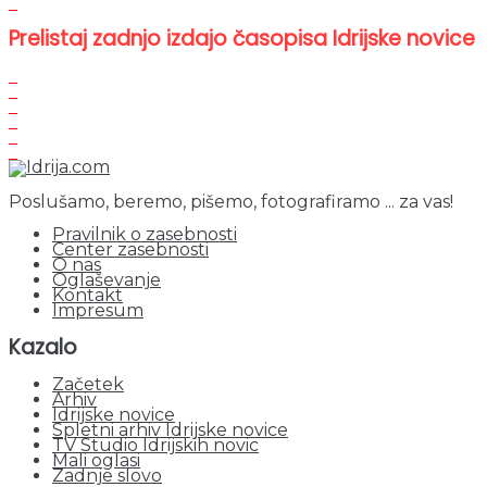
Prelistaj zadnjo izdajo časopisa Idrijske novice
Poslušamo, beremo, pišemo, fotografiramo ... za vas!
Pravilnik o zasebnosti
Center zasebnosti
O nas
Oglaševanje
Kontakt
Impresum
Kazalo
Začetek
Arhiv
Idrijske novice
Spletni arhiv Idrijske novice
TV Studio Idrijskih novic
Mali oglasi
Zadnje slovo