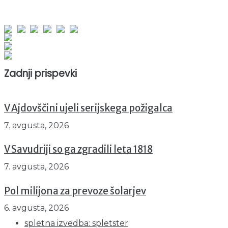
obiskov od 1. januarja 2026
Obiskovalcev skupaj : 952479
Prikazov skupaj : 2534248
Trenutno : 41
Zadnji prispevki
V Ajdovščini ujeli serijskega požigalca
7. avgusta, 2026
V Savudriji so ga zgradili leta 1818
7. avgusta, 2026
Pol milijona za prevoze šolarjev
6. avgusta, 2026
spletna izvedba: spletster