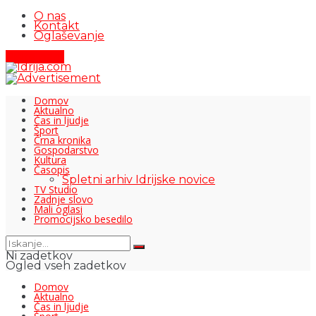
O nas
Kontakt
Oglaševanje
Pišite nam
Domov
Aktualno
Čas in ljudje
Šport
Črna kronika
Gospodarstvo
Kultura
Časopis
Spletni arhiv Idrijske novice
TV Studio
Zadnje slovo
Mali oglasi
Promocijsko besedilo
Ni zadetkov
Ogled vseh zadetkov
Domov
Aktualno
Čas in ljudje