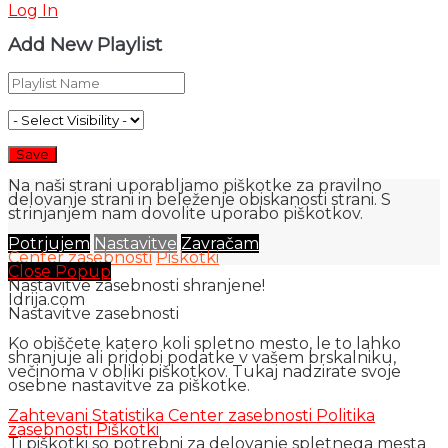
Log In
Add New Playlist
Na naši strani uporabljamo piškotke za pravilno
delovanje strani in beleženje obiskanosti strani. S
strinjanjem nam dovolite uporabo piškotkov.
Potrjujem
Nastavitve
Zavračam
Center zasebnosti
Piškotki
Close Popup
Nastavitve zasebnosti shranjene!
Idrija.com
Nastavitve zasebnosti
Ko obiščete katero koli spletno mesto, le to lahko
shranjuje ali pridobi podatke v vašem brskalniku,
večinoma v obliki piškotkov. Tukaj nadzirate svoje
osebne nastavitve za piškotke.
Zahtevani
Statistika
Center zasebnosti
Politika
zasebnosti
Piškotki
Ti piškotki so potrebni za delovanje spletnega mesta