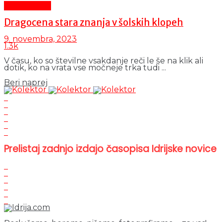
Čas in ljudje
Dragocena stara znanja v šolskih klopeh
9. novembra, 2023
1.3k
V času, ko so številne vsakdanje reči le še na klik ali
dotik, ko na vrata vse močneje trka tudi ...
Details
Beri naprej
Prelistaj zadnjo izdajo časopisa Idrijske novice