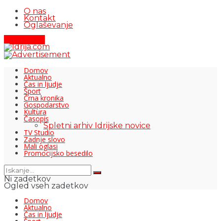
O nas
Kontakt
Oglaševanje
Pišite nam
Domov
Aktualno
Čas in ljudje
Šport
Črna kronika
Gospodarstvo
Kultura
Časopis
Spletni arhiv Idrijske novice
TV Studio
Zadnje slovo
Mali oglasi
Promocijsko besedilo
Ni zadetkov
Ogled vseh zadetkov
Domov
Aktualno
Čas in ljudje