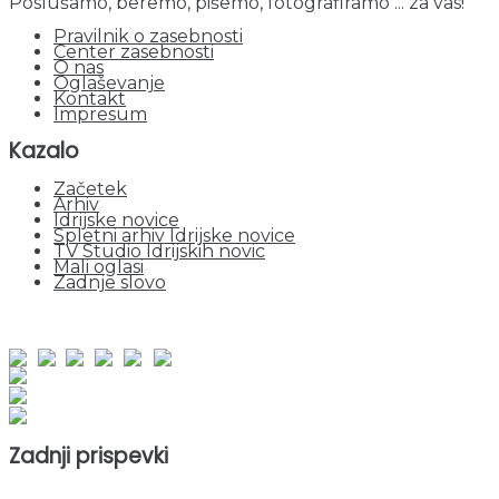
Poslušamo, beremo, pišemo, fotografiramo ... za vas!
Pravilnik o zasebnosti
Center zasebnosti
O nas
Oglaševanje
Kontakt
Impresum
Kazalo
Začetek
Arhiv
Idrijske novice
Spletni arhiv Idrijske novice
TV Studio Idrijskih novic
Mali oglasi
Zadnje slovo
obiskov od 1. januarja 2026
Obiskovalcev skupaj : 953203
Prikazov skupaj : 2535185
Trenutno : 1
Zadnji prispevki