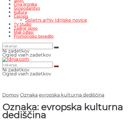
Šport
Črna kronika
Gospodarstvo
Kultura
Časopis
Spletni arhiv Idrijske novice
TV Studio
Zadnje slovo
Mali oglasi
Promocijsko besedilo
Ni zadetkov
Ogled vseh zadetkov
Ni zadetkov
Ogled vseh zadetkov
Domov
Oznaka
evropska kulturna dediščina
Oznaka:
evropska kulturna
dediščina