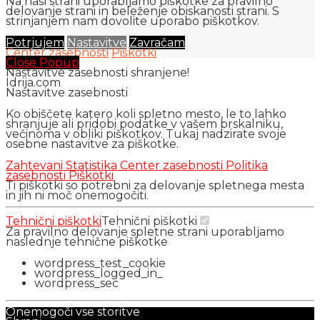
Na naši strani uporabljamo piškotke za pravilno
delovanje strani in beleženje obiskanosti strani. S
strinjanjem nam dovolite uporabo piškotkov.
Potrjujem
Nastavitve
Zavračam
Center zasebnosti
Piškotki
Close Popup
Nastavitve zasebnosti shranjene!
Idrija.com
Nastavitve zasebnosti
Ko obiščete katero koli spletno mesto, le to lahko
shranjuje ali pridobi podatke v vašem brskalniku,
večinoma v obliki piškotkov. Tukaj nadzirate svoje
osebne nastavitve za piškotke.
Zahtevani
Statistika
Center zasebnosti
Politika
zasebnosti
Piškotki
Ti piškotki so potrebni za delovanje spletnega mesta
in jih ni moč onemogočiti.
Tehnični piškotki
Tehnični piškotki
Za pravilno delovanje spletne strani uporabljamo
naslednje tehnične piškotke
wordpress_test_cookie
wordpress_logged_in_
wordpress_sec
Onemogoči vse storitve