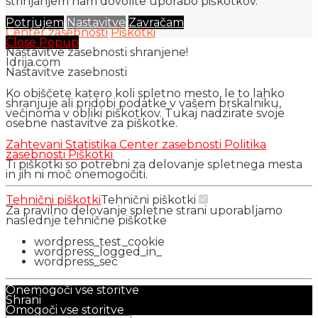
strinjanjem nam dovolite uporabo piškotkov.
Potrjujem
Nastavitve
Zavračam
Center zasebnosti
Piškotki
Close Popup
Nastavitve zasebnosti shranjene!
Idrija.com
Nastavitve zasebnosti
Ko obiščete katero koli spletno mesto, le to lahko
shranjuje ali pridobi podatke v vašem brskalniku,
večinoma v obliki piškotkov. Tukaj nadzirate svoje
osebne nastavitve za piškotke.
Zahtevani
Statistika
Center zasebnosti
Politika
zasebnosti
Piškotki
Ti piškotki so potrebni za delovanje spletnega mesta
in jih ni moč onemogočiti.
Tehnični piškotki
Tehnični piškotki
Za pravilno delovanje spletne strani uporabljamo
naslednje tehnične piškotke
wordpress_test_cookie
wordpress_logged_in_
wordpress_sec
Onemogoči vse storitve
Shrani
Omogoči vse storitve