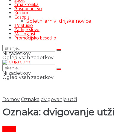
Šport
Črna kronika
Gospodarstvo
Kultura
Časopis
Spletni arhiv Idrijske novice
TV Studio
Zadnje slovo
Mali oglasi
Promocijsko besedilo
Ni zadetkov
Ogled vseh zadetkov
Ni zadetkov
Ogled vseh zadetkov
Domov
Oznaka
dvigovanje utži
Oznaka:
dvigovanje utži
Šport