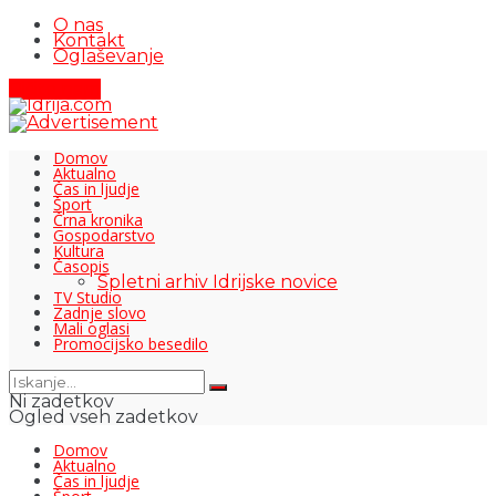
O nas
Kontakt
Oglaševanje
Pišite nam
Domov
Aktualno
Čas in ljudje
Šport
Črna kronika
Gospodarstvo
Kultura
Časopis
Spletni arhiv Idrijske novice
TV Studio
Zadnje slovo
Mali oglasi
Promocijsko besedilo
Ni zadetkov
Ogled vseh zadetkov
Domov
Aktualno
Čas in ljudje