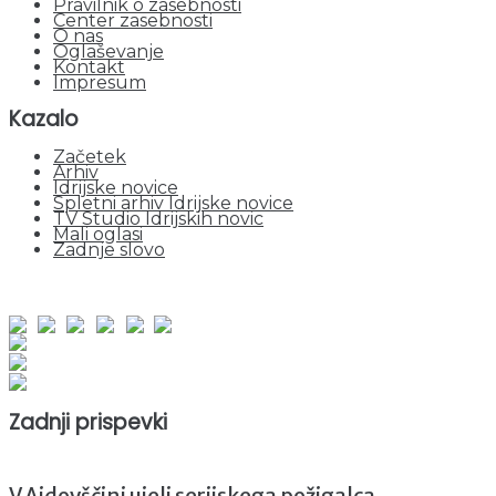
Pravilnik o zasebnosti
Center zasebnosti
O nas
Oglaševanje
Kontakt
Impresum
Kazalo
Začetek
Arhiv
Idrijske novice
Spletni arhiv Idrijske novice
TV Studio Idrijskih novic
Mali oglasi
Zadnje slovo
obiskov od 1. januarja 2026
Obiskovalcev skupaj : 948865
Prikazov skupaj : 2528306
Trenutno : 97
Zadnji prispevki