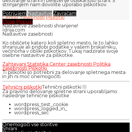
delovanje strani in beleženje obiskanosti strani. S
strinjanjem nam dovolite uporabo piškotkov.
Potrjujem
Nastavitve
Zavračam
Center zasebnosti
Piškotki
Close Popup
Nastavitve zasebnosti shranjene!
Idrija.com
Nastavitve zasebnosti
Ko obiščete katero koli spletno mesto, le to lahko
shranjuje ali pridobi podatke v vašem brskalniku,
večinoma v obliki piškotkov. Tukaj nadzirate svoje
osebne nastavitve za piškotke.
Zahtevani
Statistika
Center zasebnosti
Politika
zasebnosti
Piškotki
Ti piškotki so potrebni za delovanje spletnega mesta
in jih ni moč onemogočiti.
Tehnični piškotki
Tehnični piškotki
Za pravilno delovanje spletne strani uporabljamo
naslednje tehnične piškotke
wordpress_test_cookie
wordpress_logged_in_
wordpress_sec
Onemogoči vse storitve
Shrani