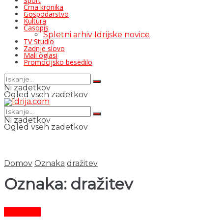
Šport
Črna kronika
Gospodarstvo
Kultura
Časopis
Spletni arhiv Idrijske novice
TV Studio
Zadnje slovo
Mali oglasi
Promocijsko besedilo
Ni zadetkov
Ogled vseh zadetkov
Ni zadetkov
Ogled vseh zadetkov
Domov
Oznaka
dražitev
Oznaka:
dražitev
Aktualno