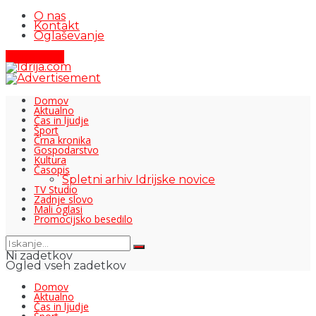
O nas
Kontakt
Oglaševanje
Pišite nam
Domov
Aktualno
Čas in ljudje
Šport
Črna kronika
Gospodarstvo
Kultura
Časopis
Spletni arhiv Idrijske novice
TV Studio
Zadnje slovo
Mali oglasi
Promocijsko besedilo
Ni zadetkov
Ogled vseh zadetkov
Domov
Aktualno
Čas in ljudje