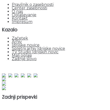
Pravilnik o zasebnosti
Center zasebnosti
O nas
Oglaševanje
Kontakt
Impresum
Kazalo
Začetek
Arhiv
Idrijske novice
Spletni arhiv Idrijske novice
TV Studio Idrijskih novic
Mali oglasi
Zadnje slovo
obiskov od 1. januarja 2026
Obiskovalcev skupaj : 952472
Prikazov skupaj : 2534238
Trenutno : 35
Zadnji prispevki