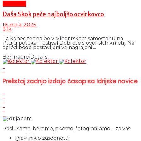
Aktualno
Daša Skok peče najboljšo ocvirkovco
16. maja, 2025
3.1k
Ta konec tedna bo v Minoritskem samostanu na
Ptuju potekal Festival Dobrote slovenskih kmetij. Na
ogled bodo postavljeni vsi nagrajeni ...
Beri naprej
Details
Prelistaj zadnjo izdajo časopisa Idrijske novice
Poslušamo, beremo, pišemo, fotografiramo ... za vas!
Pravilnik o zasebnosti