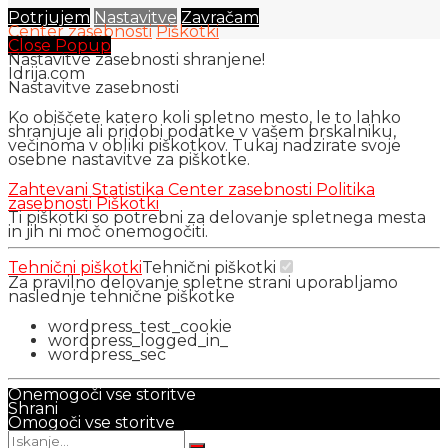
Potrjujem
Nastavitve
Zavračam
Center zasebnosti
Piškotki
Close Popup
Nastavitve zasebnosti shranjene!
Idrija.com
Nastavitve zasebnosti
Ko obiščete katero koli spletno mesto, le to lahko
shranjuje ali pridobi podatke v vašem brskalniku,
večinoma v obliki piškotkov. Tukaj nadzirate svoje
osebne nastavitve za piškotke.
Zahtevani
Statistika
Center zasebnosti
Politika
zasebnosti
Piškotki
Ti piškotki so potrebni za delovanje spletnega mesta
in jih ni moč onemogočiti.
Tehnični piškotki
Tehnični piškotki
Za pravilno delovanje spletne strani uporabljamo
naslednje tehnične piškotke
wordpress_test_cookie
wordpress_logged_in_
wordpress_sec
Onemogoči vse storitve
Shrani
Omogoči vse storitve