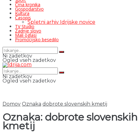
Šport
Črna kronika
Gospodarstvo
Kultura
Časopis
Spletni arhiv Idrijske novice
TV Studio
Zadnje slovo
Mali oglasi
Promocijsko besedilo
Ni zadetkov
Ogled vseh zadetkov
Ni zadetkov
Ogled vseh zadetkov
Domov
Oznaka
dobrote slovenskih kmetij
Oznaka:
dobrote slovenskih
kmetij