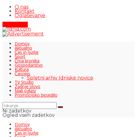
O nas
Kontakt
Oglaševanje
Pišite nam
Domov
Aktualno
Čas in ljudje
Šport
Črna kronika
Gospodarstvo
Kultura
Časopis
Spletni arhiv Idrijske novice
TV Studio
Zadnje slovo
Mali oglasi
Promocijsko besedilo
Ni zadetkov
Ogled vseh zadetkov
Domov
Aktualno
Čas in ljudje