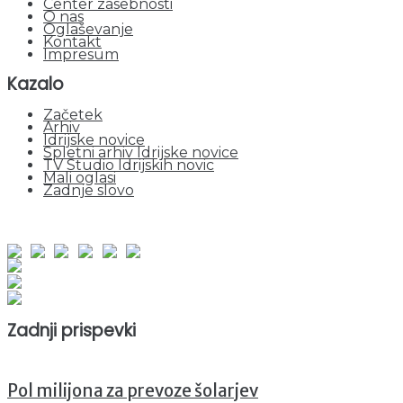
Center zasebnosti
O nas
Oglaševanje
Kontakt
Impresum
Kazalo
Začetek
Arhiv
Idrijske novice
Spletni arhiv Idrijske novice
TV Studio Idrijskih novic
Mali oglasi
Zadnje slovo
obiskov od 1. januarja 2026
Obiskovalcev skupaj : 938870
Prikazov skupaj : 2506889
Trenutno : 56
Zadnji prispevki
Pol milijona za prevoze šolarjev