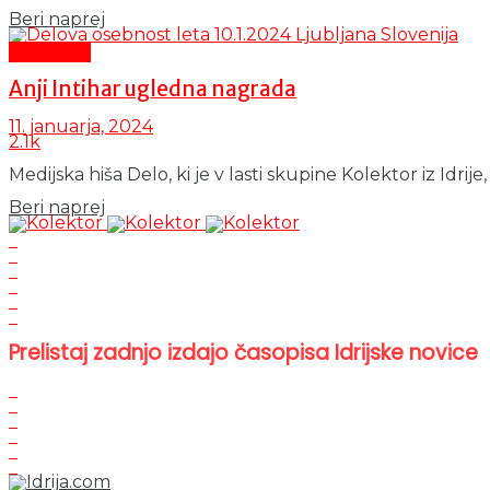
Details
Beri naprej
Aktualno
Anji Intihar ugledna nagrada
11. januarja, 2024
2.1k
Medijska hiša Delo, ki je v lasti skupine Kolektor iz Idrije, 
Details
Beri naprej
Prelistaj zadnjo izdajo časopisa Idrijske novice