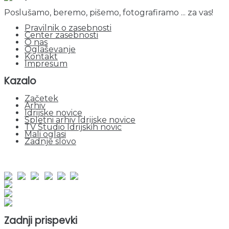
Poslušamo, beremo, pišemo, fotografiramo ... za vas!
Pravilnik o zasebnosti
Center zasebnosti
O nas
Oglaševanje
Kontakt
Impresum
Kazalo
Začetek
Arhiv
Idrijske novice
Spletni arhiv Idrijske novice
TV Studio Idrijskih novic
Mali oglasi
Zadnje slovo
obiskov od 1. januarja 2026
Obiskovalcev skupaj : 948658
Prikazov skupaj : 2527980
Trenutno : 102
Zadnji prispevki