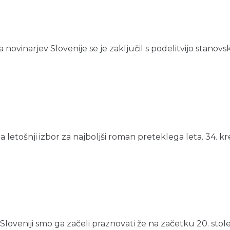
 novinarjev Slovenije se je zaključil s podelitvijo stanovs
 letošnji izbor za najboljši roman preteklega leta. 34. kres
oveniji smo ga začeli praznovati že na začetku 20. stoletja