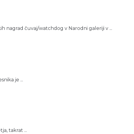
kih nagrad čuvaj/watchdog v Narodni galeriji v ...
nika je ...
, takrat ...