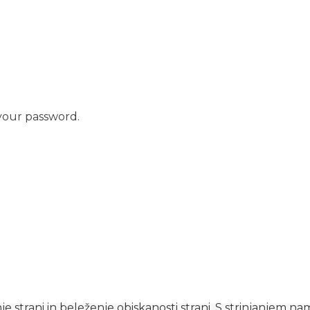
your password.
e strani in beleženje obiskanosti strani. S strinjanjem n