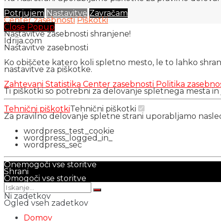
Potrjujem
Nastavitve
Zavračam
Center zasebnosti
Piškotki
Close Popup
Nastavitve zasebnosti shranjene!
Idrija.com
Nastavitve zasebnosti
Ko obiščete katero koli spletno mesto, le to lahko shra
nastavitve za piškotke.
Zahtevani
Statistika
Center zasebnosti
Politika zasebno
Ti piškotki so potrebni za delovanje spletnega mesta in
Tehnični piškotki
Tehnični piškotki
Za pravilno delovanje spletne strani uporabljamo nasl
wordpress_test_cookie
wordpress_logged_in_
wordpress_sec
Onemogoči vse storitve
Shrani
Omogoči vse storitve
Ni zadetkov
Ogled vseh zadetkov
Domov