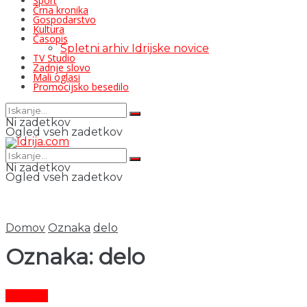
Šport
Črna kronika
Gospodarstvo
Kultura
Časopis
Spletni arhiv Idrijske novice
TV Studio
Zadnje slovo
Mali oglasi
Promocijsko besedilo
Ni zadetkov
Ogled vseh zadetkov
Ni zadetkov
Ogled vseh zadetkov
Domov
Oznaka
delo
Oznaka:
delo
Kultura