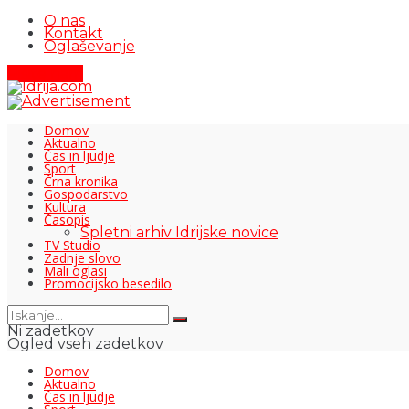
O nas
Kontakt
Oglaševanje
Pišite nam
Domov
Aktualno
Čas in ljudje
Šport
Črna kronika
Gospodarstvo
Kultura
Časopis
Spletni arhiv Idrijske novice
TV Studio
Zadnje slovo
Mali oglasi
Promocijsko besedilo
Ni zadetkov
Ogled vseh zadetkov
Domov
Aktualno
Čas in ljudje