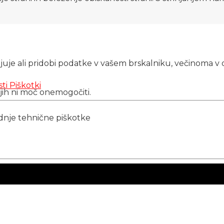
njuje ali pridobi podatke v vašem brskalniku, večinoma v 
sti
Piškotki
 jih ni moč onemogočiti.
ednje tehnične piškotke