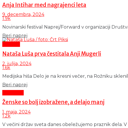
Anja Intihar med nagrajenci leta
9. decembra, 2024
1.9k
Novinarski festival Naprej/Forward v organizaciji Društva
Details
Beri naprej
Kultura
Nataša Luša prva čestitala Anji Mugerli
2. julija, 2024
1.6k
Medijska hiša Delo je na kresni večer, na Rožniku sklenila
Details
Beri naprej
Aktualno
Ženske so bolj izobražene, a delajo manj
1. maja, 2024
1.2k
V večini držav sveta danes obeležujemo praznik dela. V Sl