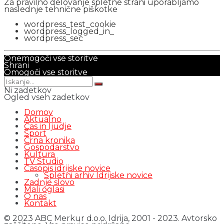
Za pravilno delovanje spletne strani uporabljamo
naslednje tehnične piškotke
wordpress_test_cookie
wordpress_logged_in_
wordpress_sec
Onemogoči vse storitve
Shrani
Omogoči vse storitve
Ni zadetkov
Ogled vseh zadetkov
Domov
Aktualno
Čas in ljudje
Šport
Črna kronika
Gospodarstvo
Kultura
TV Studio
Časopis idrijske novice
Spletni arhiv Idrijske novice
Zadnje slovo
Mali oglasi
O nas
Kontakt
© 2023 ABC Merkur d.o.o. Idrija, 2001 - 2023. Avtorsko