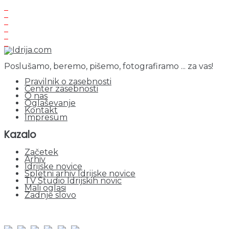
Poslušamo, beremo, pišemo, fotografiramo ... za vas!
Pravilnik o zasebnosti
Center zasebnosti
O nas
Oglaševanje
Kontakt
Impresum
Kazalo
Začetek
Arhiv
Idrijske novice
Spletni arhiv Idrijske novice
TV Studio Idrijskih novic
Mali oglasi
Zadnje slovo
obiskov od 1. januarja 2026