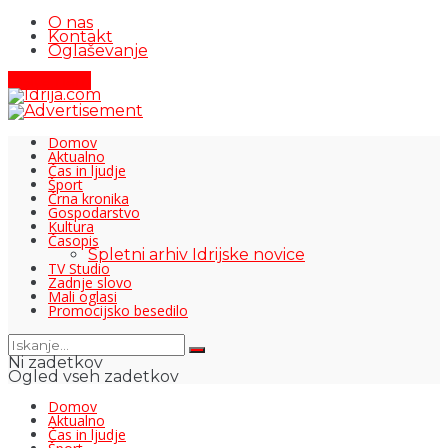
O nas
Kontakt
Oglaševanje
Pišite nam
Domov
Aktualno
Čas in ljudje
Šport
Črna kronika
Gospodarstvo
Kultura
Časopis
Spletni arhiv Idrijske novice
TV Studio
Zadnje slovo
Mali oglasi
Promocijsko besedilo
Ni zadetkov
Ogled vseh zadetkov
Domov
Aktualno
Čas in ljudje