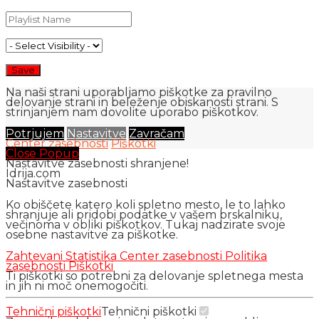
Na naši strani uporabljamo piškotke za pravilno
delovanje strani in beleženje obiskanosti strani. S
strinjanjem nam dovolite uporabo piškotkov.
Potrjujem
Nastavitve
Zavračam
Center zasebnosti
Piškotki
Close Popup
Nastavitve zasebnosti shranjene!
Idrija.com
Nastavitve zasebnosti
Ko obiščete katero koli spletno mesto, le to lahko
shranjuje ali pridobi podatke v vašem brskalniku,
večinoma v obliki piškotkov. Tukaj nadzirate svoje
osebne nastavitve za piškotke.
Zahtevani
Statistika
Center zasebnosti
Politika
zasebnosti
Piškotki
Ti piškotki so potrebni za delovanje spletnega mesta
in jih ni moč onemogočiti.
Tehnični piškotki
Tehnični piškotki