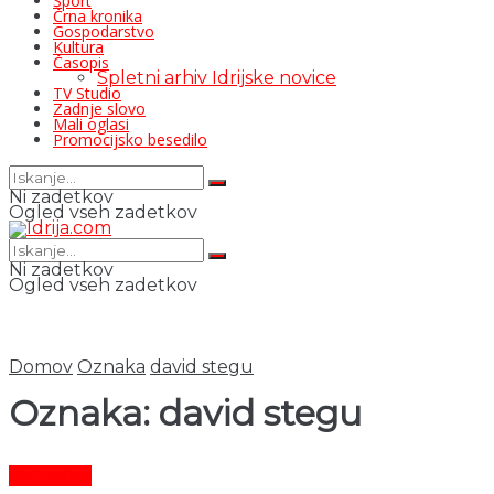
Šport
Črna kronika
Gospodarstvo
Kultura
Časopis
Spletni arhiv Idrijske novice
TV Studio
Zadnje slovo
Mali oglasi
Promocijsko besedilo
Ni zadetkov
Ogled vseh zadetkov
Ni zadetkov
Ogled vseh zadetkov
Domov
Oznaka
david stegu
Oznaka:
david stegu
Aktualno