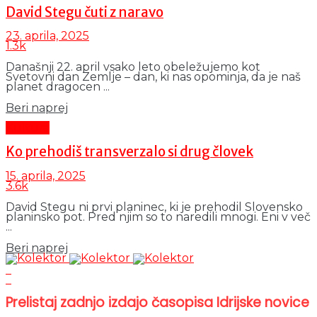
David Stegu čuti z naravo
23. aprila, 2025
1.3k
Današnji 22. april vsako leto obeležujemo kot
Svetovni dan Zemlje – dan, ki nas opominja, da je naš
planet dragocen ...
Details
Beri naprej
Kultura
Ko prehodiš transverzalo si drug človek
15. aprila, 2025
3.6k
David Stegu ni prvi planinec, ki je prehodil Slovensko
planinsko pot. Pred njim so to naredili mnogi. Eni v več
...
Details
Beri naprej
Prelistaj zadnjo izdajo časopisa Idrijske novice