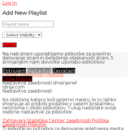
Log In
Add New Playlist
Na naši strani uporabljamo piškotke za pravilno
delovanje strani in beleženje obiskanosti strani. S
strinjanjem nam dovolite uporabo piškotkov.
Potrjujem
Nastavitve
Zavračam
Center zasebnosti
Piškotki
Close Popup
Nastavitve zasebnosti shranjene!
Idrija.com
Nastavitve zasebnosti
Ko obiščete katero koli spletno mesto, le to lahko
shranjuje ali pridobi podatke v vašem brskalniku,
večinoma v obliki piškotkov. Tukaj nadzirate svoje
osebne nastavitve za piškotke.
Zahtevani
Statistika
Center zasebnosti
Politika
zasebnosti
Piškotki
Ti piškotki so potrebni za delovanje spletnega mesta