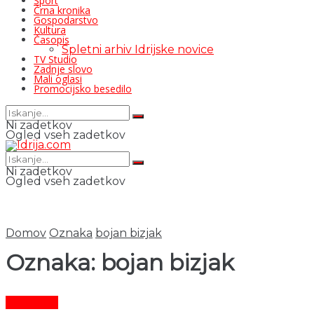
Šport
Črna kronika
Gospodarstvo
Kultura
Časopis
Spletni arhiv Idrijske novice
TV Studio
Zadnje slovo
Mali oglasi
Promocijsko besedilo
Ni zadetkov
Ogled vseh zadetkov
Ni zadetkov
Ogled vseh zadetkov
Domov
Oznaka
bojan bizjak
Oznaka:
bojan bizjak
Aktualno