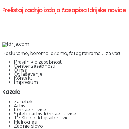
Prelistaj zadnjo izdajo časopisa Idrijske novice
Poslušamo, beremo, pišemo, fotografiramo ... za vas!
Pravilnik o zasebnosti
Center zasebnosti
O nas
Oglaševanje
Kontakt
Impresum
Kazalo
Začetek
Arhiv
Idrijske novice
Spletni arhiv Idrijske novice
TV Studio Idrijskih novic
Mali oglasi
Zadnje slovo