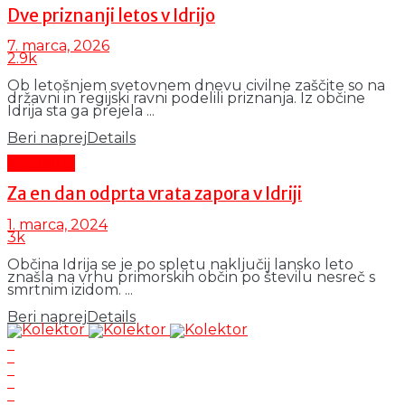
Dve priznanji letos v Idrijo
7. marca, 2026
2.9k
Ob letošnjem svetovnem dnevu civilne zaščite so na
državni in regijski ravni podelili priznanja. Iz občine
Idrija sta ga prejela ...
Beri naprej
Details
Aktualno
Za en dan odprta vrata zapora v Idriji
1. marca, 2024
3k
Občina Idrija se je po spletu naključij lansko leto
znašla na vrhu primorskih občin po številu nesreč s
smrtnim izidom. ...
Beri naprej
Details