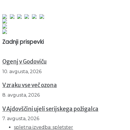
obiskov od 1. januarja 2026
Obiskovalcev skupaj : 966734
Prikazov skupaj : 2557247
Trenutno : 66
Zadnji prispevki
Ogenj v Godoviču
10. avgusta, 2026
V zraku vse več ozona
8. avgusta, 2026
V Ajdovščini ujeli serijskega požigalca
7. avgusta, 2026
spletna izvedba: spletster