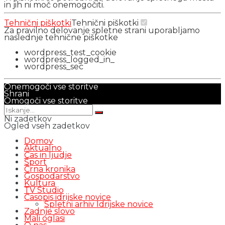
in jih ni moč onemogočiti.
Tehnični piškotki
Tehnični piškotki
Za pravilno delovanje spletne strani uporabljamo
naslednje tehnične piškotke
wordpress_test_cookie
wordpress_logged_in_
wordpress_sec
Onemogoči vse storitve
Shrani
Omogoči vse storitve
Ni zadetkov
Ogled vseh zadetkov
Domov
Aktualno
Čas in ljudje
Šport
Črna kronika
Gospodarstvo
Kultura
TV Studio
Časopis idrijske novice
Spletni arhiv Idrijske novice
Zadnje slovo
Mali oglasi