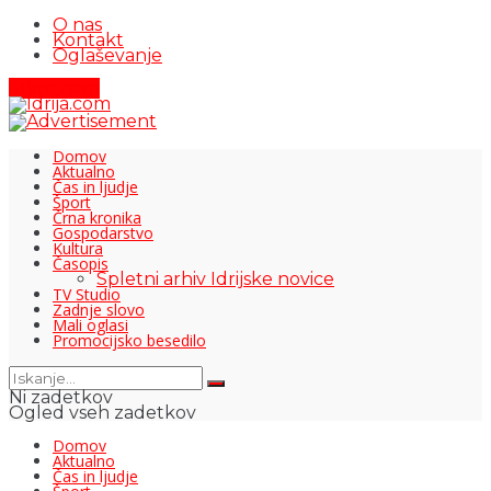
O nas
Kontakt
Oglaševanje
Pišite nam
Domov
Aktualno
Čas in ljudje
Šport
Črna kronika
Gospodarstvo
Kultura
Časopis
Spletni arhiv Idrijske novice
TV Studio
Zadnje slovo
Mali oglasi
Promocijsko besedilo
Ni zadetkov
Ogled vseh zadetkov
Domov
Aktualno
Čas in ljudje