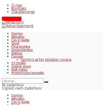
O nas
Kontakt
Oglaševanje
Pišite nam
Domov
Aktualno
Čas in ljudje
Šport
Črna kronika
Gospodarstvo
Kultura
Časopis
Spletni arhiv Idrijske novice
TV Studio
Zadnje slovo
Mali oglasi
Promocijsko besedilo
Ni zadetkov
Ogled vseh zadetkov
Domov
Aktualno
Čas in ljudje