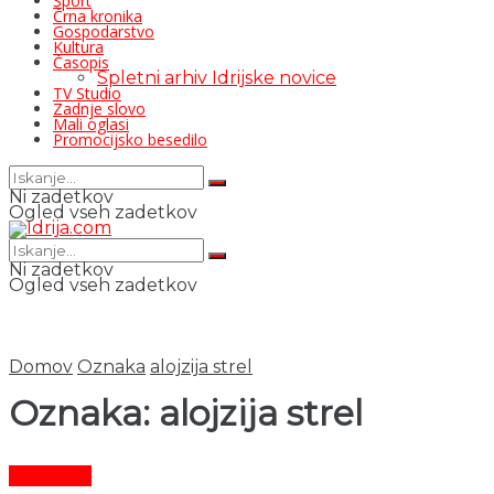
Šport
Črna kronika
Gospodarstvo
Kultura
Časopis
Spletni arhiv Idrijske novice
TV Studio
Zadnje slovo
Mali oglasi
Promocijsko besedilo
Ni zadetkov
Ogled vseh zadetkov
Ni zadetkov
Ogled vseh zadetkov
Domov
Oznaka
alojzija strel
Oznaka:
alojzija strel
Aktualno