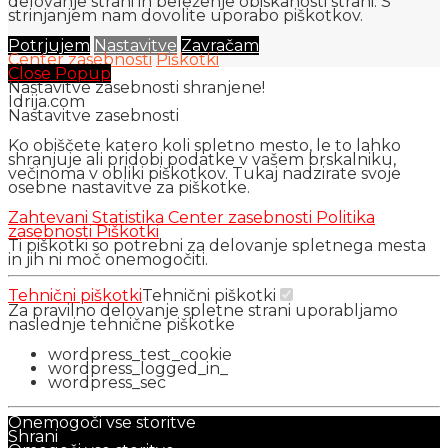
delovanje strani in beleženje obiskanosti strani. S
strinjanjem nam dovolite uporabo piškotkov.
Potrjujem
Nastavitve
Zavračam
Center zasebnosti
Piškotki
Close Popup
Nastavitve zasebnosti shranjene!
Idrija.com
Nastavitve zasebnosti
Ko obiščete katero koli spletno mesto, le to lahko
shranjuje ali pridobi podatke v vašem brskalniku,
večinoma v obliki piškotkov. Tukaj nadzirate svoje
osebne nastavitve za piškotke.
Zahtevani
Statistika
Center zasebnosti
Politika
zasebnosti
Piškotki
Ti piškotki so potrebni za delovanje spletnega mesta
in jih ni moč onemogočiti.
Tehnični piškotki
Tehnični piškotki
Za pravilno delovanje spletne strani uporabljamo
naslednje tehnične piškotke
wordpress_test_cookie
wordpress_logged_in_
wordpress_sec
Onemogoči vse storitve
Shrani