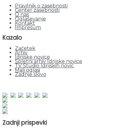
Pravilnik o zasebnosti
Center zasebnosti
O nas
Oglaševanje
Kontakt
Impresum
Kazalo
Začetek
Arhiv
Idrijske novice
Spletni arhiv Idrijske novice
TV Studio Idrijskih novic
Mali oglasi
Zadnje slovo
obiskov od 1. januarja 2026
Obiskovalcev skupaj : 964473
Prikazov skupaj : 2551568
Trenutno : 8
Zadnji prispevki