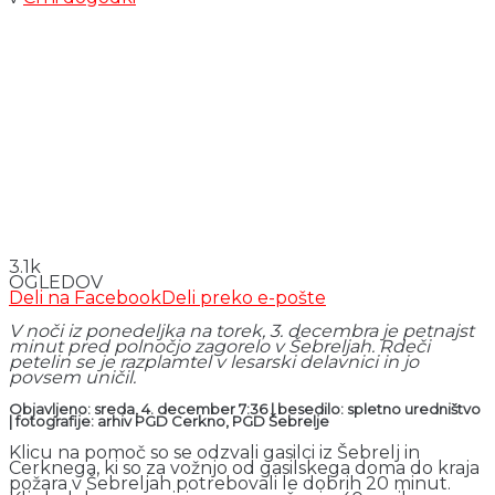
3.1k
OGLEDOV
Deli na Facebook
Deli preko e-pošte
V noči iz ponedeljka na torek, 3. decembra je petnajst
minut pred polnočjo zagorelo v Šebreljah. Rdeči
petelin se je razplamtel v lesarski delavnici in jo
povsem uničil.
Objavljeno: sreda, 4. december 7:36 | besedilo: spletno uredništvo
| fotografije: arhiv PGD Cerkno, PGD Šebrelje
Klicu na pomoč so se odzvali gasilci iz Šebrelj in
Cerknega, ki so za vožnjo od gasilskega doma do kraja
požara v Šebreljah potrebovali le dobrih 20 minut.