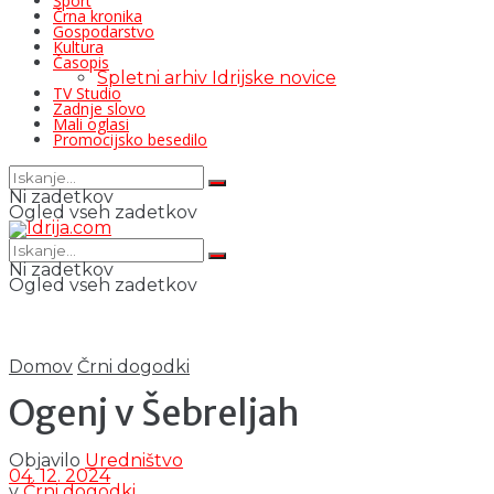
Šport
Črna kronika
Gospodarstvo
Kultura
Časopis
Spletni arhiv Idrijske novice
TV Studio
Zadnje slovo
Mali oglasi
Promocijsko besedilo
Ni zadetkov
Ogled vseh zadetkov
Ni zadetkov
Ogled vseh zadetkov
Domov
Črni dogodki
Ogenj v Šebreljah
Objavilo
Uredništvo
04. 12. 2024
v
Črni dogodki