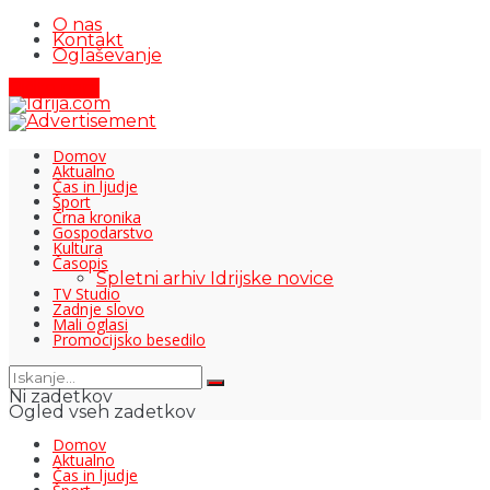
O nas
Kontakt
Oglaševanje
Pišite nam
Domov
Aktualno
Čas in ljudje
Šport
Črna kronika
Gospodarstvo
Kultura
Časopis
Spletni arhiv Idrijske novice
TV Studio
Zadnje slovo
Mali oglasi
Promocijsko besedilo
Ni zadetkov
Ogled vseh zadetkov
Domov
Aktualno
Čas in ljudje