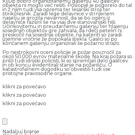
Kljub dobro organiziranemu gašenju 40 gasilcev
objekta ni moglo več rešiti. Poslopje je pogorelo do tal
in z njim tudi vsa oprema ter lesarski stroji ter
štirikolesnik. Zaradi lege delavnice v strnjenem
naselju je grozila nevarnost, da se bo ogenj iz
delavnice razširil še na vsaj dve stanovanjski hiši.
Učinkovitemu in preudarnemu gašenju ter hlajenju
sosednjih objektov gre zahvala, da rdeči petelin ni
preskočil na sosednje objekte, na katerih so zaradi
izjemne vročine že popokala stekla. Gasilci so po
končanem gašenju organizirali še požarno stražo.
Po nestrokovni oceni policije je požar povzročil za
okoli 50.000 evrov materialne škode. Na kraj požara so
prišli tudi idrijski policisti, ki so spremljali delo gasilcev
in ob koncu evidentirali stanje na požarišču. O
katastrofalnem dogodku so obvestili tudi vse
pristojne pravosodne organe.
klikni za povečavo
klikni za povečavo
klikni za povečavo
Nadaljuj branje