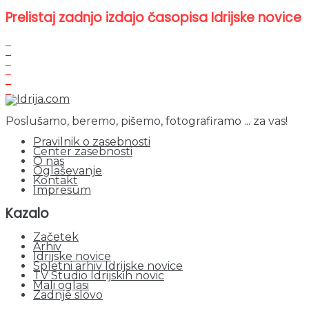
Prelistaj zadnjo izdajo časopisa Idrijske novice
Poslušamo, beremo, pišemo, fotografiramo ... za vas!
Pravilnik o zasebnosti
Center zasebnosti
O nas
Oglaševanje
Kontakt
Impresum
Kazalo
Začetek
Arhiv
Idrijske novice
Spletni arhiv Idrijske novice
TV Studio Idrijskih novic
Mali oglasi
Zadnje slovo