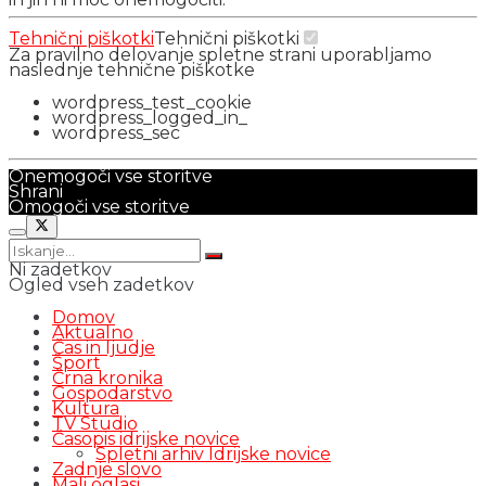
Tehnični piškotki
Tehnični piškotki
Za pravilno delovanje spletne strani uporabljamo
naslednje tehnične piškotke
wordpress_test_cookie
wordpress_logged_in_
wordpress_sec
Onemogoči vse storitve
Shrani
Omogoči vse storitve
Ni zadetkov
Ogled vseh zadetkov
Domov
Aktualno
Čas in ljudje
Šport
Črna kronika
Gospodarstvo
Kultura
TV Studio
Časopis idrijske novice
Spletni arhiv Idrijske novice
Zadnje slovo
Mali oglasi