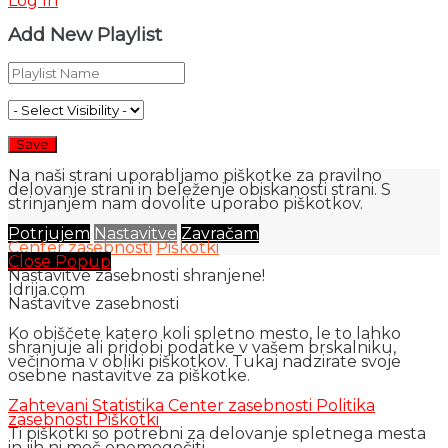
Log In
Add New Playlist
Na naši strani uporabljamo piškotke za pravilno
delovanje strani in beleženje obiskanosti strani. S
strinjanjem nam dovolite uporabo piškotkov.
Potrjujem
Nastavitve
Zavračam
Center zasebnosti
Piškotki
Close Popup
Nastavitve zasebnosti shranjene!
Idrija.com
Nastavitve zasebnosti
Ko obiščete katero koli spletno mesto, le to lahko
shranjuje ali pridobi podatke v vašem brskalniku,
večinoma v obliki piškotkov. Tukaj nadzirate svoje
osebne nastavitve za piškotke.
Zahtevani
Statistika
Center zasebnosti
Politika
zasebnosti
Piškotki
Ti piškotki so potrebni za delovanje spletnega mesta
in jih ni moč onemogočiti.