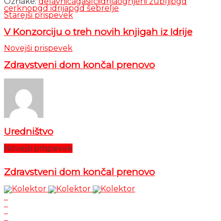
Oznake:
delavnica
gasilci
idrija
ognjeni zublji
pgd
cerkno
pgd idrija
pgd šebrelje
Starejši prispevek
V Konzorciju o treh novih knjigah iz Idrije
Novejši prispevek
Zdravstveni dom končal prenovo
Uredništvo
Novejši prispevek
Zdravstveni dom končal prenovo