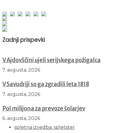
obiskov od 1. januarja 2026
Obiskovalcev skupaj : 942844
Prikazov skupaj : 2516554
Trenutno : 70
Zadnji prispevki
V Ajdovščini ujeli serijskega požigalca
7. avgusta, 2026
V Savudriji so ga zgradili leta 1818
7. avgusta, 2026
Pol milijona za prevoze šolarjev
6. avgusta, 2026
spletna izvedba: spletster