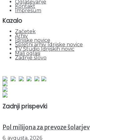
Oglaševanje
Kontakt
Impresum
Kazalo
Začetek
Arhiv
Idrijske novice
Spletni arhiv Idrijske novice
TV Studio Idrijskih novic
Mali oglasi
Zadnje slovo
obiskov od 1. januarja 2026
Obiskovalcev skupaj : 936614
Prikazov skupaj : 2502004
Trenutno : 86
Zadnji prispevki
Pol milijona za prevoze šolarjev
6. avgusta, 2026