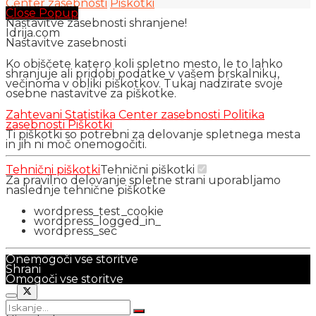
Center zasebnosti
Piškotki
Close Popup
Nastavitve zasebnosti shranjene!
Idrija.com
Nastavitve zasebnosti
Ko obiščete katero koli spletno mesto, le to lahko
shranjuje ali pridobi podatke v vašem brskalniku,
večinoma v obliki piškotkov. Tukaj nadzirate svoje
osebne nastavitve za piškotke.
Zahtevani
Statistika
Center zasebnosti
Politika
zasebnosti
Piškotki
Ti piškotki so potrebni za delovanje spletnega mesta
in jih ni moč onemogočiti.
Tehnični piškotki
Tehnični piškotki
Za pravilno delovanje spletne strani uporabljamo
naslednje tehnične piškotke
wordpress_test_cookie
wordpress_logged_in_
wordpress_sec
Onemogoči vse storitve
Shrani
Omogoči vse storitve