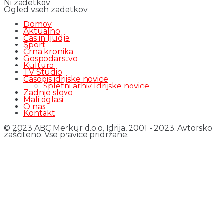
Ni zadetkov
Ogled vseh zadetkov
Domov
Aktualno
Čas in ljudje
Šport
Črna kronika
Gospodarstvo
Kultura
TV Studio
Časopis idrijske novice
Spletni arhiv Idrijske novice
Zadnje slovo
Mali oglasi
O nas
Kontakt
© 2023 ABC Merkur d.o.o. Idrija, 2001 - 2023. Avtorsko
zaščiteno. Vse pravice pridržane.