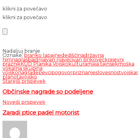
klikni za povečavo
klikni za povečavo
Nadaljuj branje
Oznake:
branko lapajne
dediščina
državna
himna
glasba
idrija
ivan rijavec
ivan šinkovec
krajevni
praznik
KUD Planika Vojsko
kultura
maja tajnsek
moška
vokalna skupina
vojsko
nagrade
pevci
pogovor
priznanje
slovesnost
vojska
planota
vojsko
Starejši prispevek
Občinske nagrade so podeljene
Novejši prispevek
Zaradi ptice padel motorist