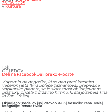
25. 06. 2025
v
Kultura
1.3k
OGLEDOV
Deli na Facebook
Deli preko e-pošte
V spomin na dogodke, ki so dan pred kresnim
večerom leta 1943 boleče zaznamovali prebivalce
vojskarske planote, se je slovesnost ob krajevnem
prazniku pričela z državno himno, ki sta jo zapela Tina
in Žan Grošelj.
Objavljeno: sreda, 25. junij 2025 ob 14:03 | besedilo: Irena Hvala
|
fotografije: Renata Hvala