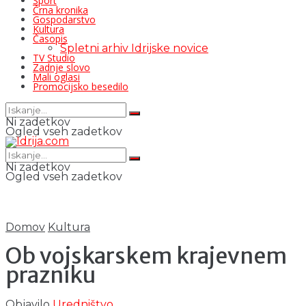
Šport
Črna kronika
Gospodarstvo
Kultura
Časopis
Spletni arhiv Idrijske novice
TV Studio
Zadnje slovo
Mali oglasi
Promocijsko besedilo
Ni zadetkov
Ogled vseh zadetkov
Ni zadetkov
Ogled vseh zadetkov
Domov
Kultura
Ob vojskarskem krajevnem
prazniku
Objavilo
Uredništvo