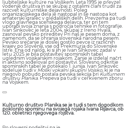
ljubiteljske kulture na Vojskem. Leta 1995 je prevzel
vodenje društva in se skupaj z ostalimi člani trudil za
razcvet kulturniške dejavnosti. Poleg
organizacijskega dela je nastopal in še nastopa kot
amaterski igralec v gledaliških delih. Prevzema pa tudi
vlogo glavnega scenskega delavca, ter pri tem
uporabi svoja znanja s področja tehnike in fotografije.
Ivan Šinkovec je leta 2004, skupaj z Ireno Hvala,
zasnoval pevsko prireditev Pri nas je pesem doma, z
namenom, da se ohranja slovenska narodna pesem.
Pevsko srečanje je doslej gostilo pevce iz različnih
krajev po Sloveniji, vse od Prekmurja do Slovenske
Istre. Ena od nalog, ki si jih je Ivan Šinkovec zadal v
letu 2025 je bila postavitev spominskih tabel
uglednim vojskarskim rojakom. Zanje je izdelal načrt
in aktivno sodeloval pri postavitvi. Slovesno odkritje
spominskih tabel je potekalo 1. junija. Ivan Šinkovec
sodeluje tudi v
Moški vokalni skupini Vojsko
, ki je na
njegovo pobudo postala pevska sekcija pri
Kulturnem
društvu Planika
. Prepeva pa tudi v cerkvenem zboru
na Vojskem.
Kulturno društvo Planika se je tudi s tem dogodkom
poklonilo spominu na svojega rojaka Ivana Rijavca, ob
120. obletnici njegovega rojstva.
Po slovesni podelitvi pa je