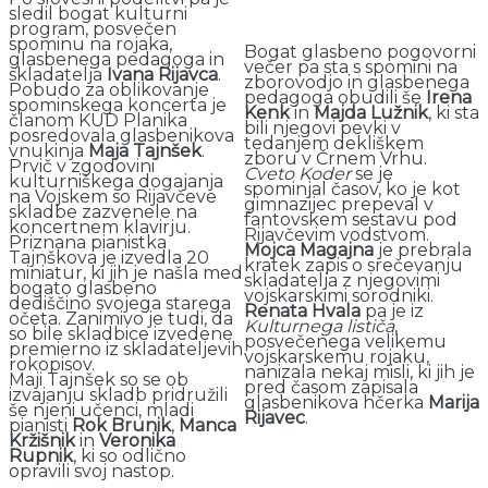
sledil bogat kulturni
program, posvečen
spominu na rojaka,
Bogat glasbeno pogovorni
glasbenega pedagoga in
večer pa sta s spomini na
skladatelja
Ivana Rijavca
.
zborovodjo in glasbenega
Pobudo za oblikovanje
pedagoga obudili še
Irena
spominskega koncerta je
Kenk
in
Majda Lužnik
, ki sta
članom KUD Planika
bili njegovi pevki v
posredovala glasbenikova
tedanjem dekliškem
vnukinja
Maja Tajnšek
.
zboru v Črnem Vrhu.
Prvič v zgodovini
Cveto Koder
se je
kulturniškega dogajanja
spominjal časov, ko je kot
na Vojskem so Rijavčeve
gimnazijec prepeval v
skladbe zazvenele na
fantovskem sestavu pod
koncertnem klavirju.
Rijavčevim vodstvom.
Priznana pianistka
Mojca Magajna
je prebrala
Tajnškova je izvedla 20
kratek zapis o srečevanju
miniatur, ki jih je našla med
skladatelja z njegovimi
bogato glasbeno
vojskarskimi sorodniki.
dediščino svojega starega
Renata Hvala
pa je iz
očeta. Zanimivo je tudi, da
Kulturnega lističa
,
so bile skladbice izvedene
posvečenega velikemu
premierno iz skladateljevih
vojskarskemu rojaku,
rokopisov.
nanizala nekaj misli, ki jih je
Maji Tajnšek so se ob
pred časom zapisala
izvajanju skladb pridružili
glasbenikova hčerka
Marija
še njeni učenci, mladi
Rijavec
.
pianisti
Rok Brunik
,
Manca
Kržišnik
in
Veronika
Rupnik
, ki so odlično
opravili svoj nastop.