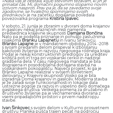
»Naša vas je obstala, kljub številnim težavam, ki jih je
prinašal čas. Mi, domačini pogumno stopamo novim
izzivom nasproti. Prav pa je, da se zavedamo svoje
zgodovine, se hvaležno spominjamo svojih
prednikov!«
je na začetku dogajanja povedala
povezovalka programa
Kristina Ipavec
.
V soboto, 21. junija je zbranim v dvorani doma krajanov
in gasilcev nekaj prazničnih misli namenila
predsednica krajevne skupnosti
Damjana Bončina
.
Nato pa je podelila priznanje in pohvalo zaslužnima
rojakoma
Branku Lapajnetu
in Ivanu Šinkovcu.
Branko Lapajne
je v mandatnem obdobju 2014 -2018
s svojim predanim delom prispeval k izboljšanju
kakovosti življenja in razvoju njegovega rodnega kraja.
Podal je nekaj konstruktivnih predlogov za ureditev
križišča poti in trga pri vojskarski cerkvi in nadziral
gradbena dela. V času njegovega mandata je bila
dograjena in posodobljena dotrajana stavba na
vojskarskem pokopališču. Največji projekt, ki ga je
Branko Lapajne realiziral v svojem štiriletnem
delovanju v Krajevni skupnosti Vojsko pa je bila
izgradnja Doma krajanov in gasilcev. Moderna stavba
je že zaradi svoje funkcionalnosti in lokacije dala
ustrezne pogoje za razvoj in uspešno delo domačega
gasilskega društva. Velikega pomena za družabno in
društveno življenje pa je večnamenska dvorana z
vsemi pripadajočimi prostori v prvem nadstropju
stavbe.
Ivan Šinkovec
s svojim delom v Kulturno prosvetnem
društvu Planika pušča trajen pečat na področju