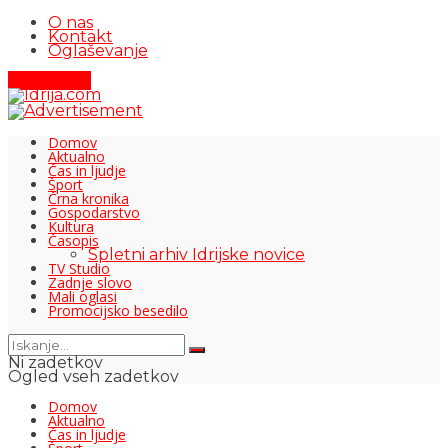
O nas
Kontakt
Oglaševanje
Pišite nam
Domov
Aktualno
Čas in ljudje
Šport
Črna kronika
Gospodarstvo
Kultura
Časopis
Spletni arhiv Idrijske novice
TV Studio
Zadnje slovo
Mali oglasi
Promocijsko besedilo
Ni zadetkov
Ogled vseh zadetkov
Domov
Aktualno
Čas in ljudje