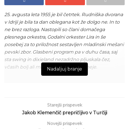
25. avgusta leta 1955 je bil četrtek. Rudniška dvorana
v Idriji je bila ta dan oblegana kot že dolgo ne. In to
ne brez razloga. Nastopili so člani domačega
plesnega orkestra, Godalni orkester Lira in še
posebej za to priložnost sestavljen mladinski mešani
pevski zbor. Glasbeni program pa v duhu časa, saj
sta swing in dixieland nezadržno pljuskala čez,
včasih bolj ali manj, zaprte državne meje.
Nadaljuj branje
Objavljeno: sreda, 27. avgust 2025 ob 9:22 | besedilo: spletno
uredništvo | foto: Robert Zabukovec, arhiv družine Lapajne,
fototeka IN
Starejši prispevek
Današnji mladi rod idrijski glasbenikov že osem let z
Jakob Klemenčič prepričljivo v Turčiji
velikim žarom zbira okruške glasbene zgodovine v
Novejši prispevek
mestu. Ob neštetih intervjujih so, skoraj po