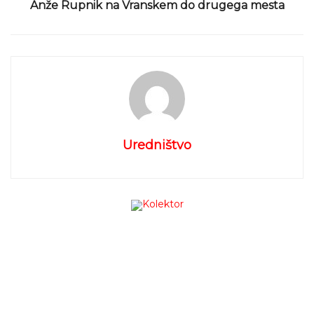
Anže Rupnik na Vranskem do drugega mesta
naključju, naleteli na pravi zaklad.
Družina Lapajne
doma hrani celo mapo notnega gradiva in v svežnju
zanimivih not se je ohranil tudi koncertni program
nastopa, ki je pred natanko 70 leti v Idrijo pripeljal
zvoke big banda. Program tega koncerta bodo v
Idriji po 70 letih ponovili člani današnjega Plesnega
orkestra in se s tem poklonili svojim glasbenim
predhodnikom.
Uredništvo
Koncert že več mesecev pripravlja
Nace Kogej
,
dirigent in umetniški vodja Idrijskega plesnega
orkestra. V TV studiu Idrijskih novic je v pogovoru z