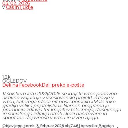
03. 02. 2026
v
Čas in ljudje
1.2k
OGLEDOV
Deli na Facebook
Deli preko e-pošte
V šolskem letu 2025/2026 se idrijski vrtec ponovno
aktivno vključuje v vseslovenski projekt Zdravje v
vrtcu, katerega rdeča nit nosi sporočilo »Male roke
gradijo velika prijateljstva«. Namen programa je
promocija zdravja ter krepitev telesnega, duševnega
in socialnega zdravja otrok skozi načrtovane in
spontane dejavnosti v vrtcu in izven njega.
Objavljeno: torek, 3. februar 2026 ob 7:46 | besedilo: Bogdan