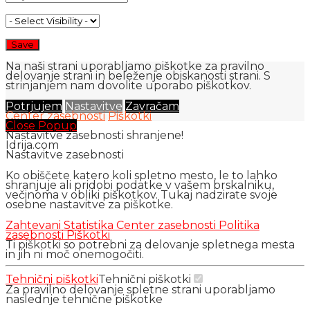
Na naši strani uporabljamo piškotke za pravilno
delovanje strani in beleženje obiskanosti strani. S
strinjanjem nam dovolite uporabo piškotkov.
Potrjujem
Nastavitve
Zavračam
Center zasebnosti
Piškotki
Close Popup
Nastavitve zasebnosti shranjene!
Idrija.com
Nastavitve zasebnosti
Ko obiščete katero koli spletno mesto, le to lahko
shranjuje ali pridobi podatke v vašem brskalniku,
večinoma v obliki piškotkov. Tukaj nadzirate svoje
osebne nastavitve za piškotke.
Zahtevani
Statistika
Center zasebnosti
Politika
zasebnosti
Piškotki
Ti piškotki so potrebni za delovanje spletnega mesta
in jih ni moč onemogočiti.
Tehnični piškotki
Tehnični piškotki
Za pravilno delovanje spletne strani uporabljamo
naslednje tehnične piškotke