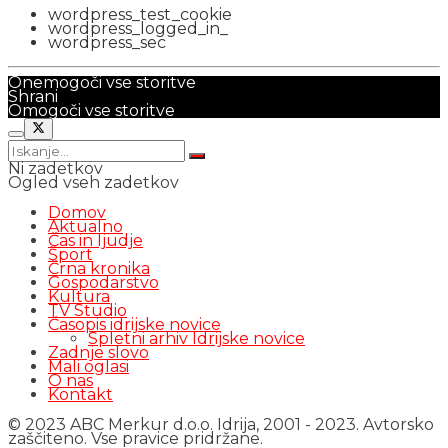
wordpress_test_cookie
wordpress_logged_in_
wordpress_sec
Onemogoči vse storitve
Shrani
Omogoči vse storitve
Ni zadetkov
Ogled vseh zadetkov
Domov
Aktualno
Čas in ljudje
Šport
Črna kronika
Gospodarstvo
Kultura
TV Studio
Časopis idrijske novice
Spletni arhiv Idrijske novice
Zadnje slovo
Mali oglasi
O nas
Kontakt
© 2023 ABC Merkur d.o.o. Idrija, 2001 - 2023. Avtorsko
zaščiteno. Vse pravice pridržane.