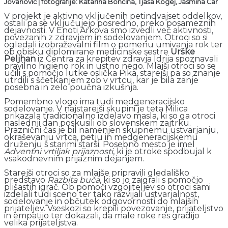
Jovanović
|
fotografije: Katarina Bončina, Tjaša Kogej, Jasmina Čar
V projekt je aktivno vključenih petindvajset oddelkov,
ostali pa se vključujejo posredno, preko posameznih
dejavnosti. V Enoti Arkova smo izvedli več aktivnosti,
povezanih z zdravjem in sodelovanjem. Otroci so si
ogledali izobraževalni film o pomenu umivanja rok ter
ob obisku diplomirane medicinske sestre
Urške
Peljhan
iz Centra za krepitev zdravja Idrija spoznavali
pravilno higieno rok in ustno nego. Mlajši otroci so se
učili s pomočjo lutke oslička Pika, starejši pa so znanje
utrdili s ščetkanjem zob v vrtcu, kar je bila zanje
posebna in zelo poučna izkušnja.
Pomembno vlogo ima tudi medgeneracijsko
sodelovanje. V najstarejši skupini je teta Milica
prikazala tradicionalno izdelavo masla, ki so ga otroci
naslednji dan poskusili ob slovenskem zajtrku.
Praznični čas je bil namenjen skupnemu ustvarjanju,
okraševanju vrtca, petju in medgeneracijskemu
druženju s starimi starši. Posebno mesto je imel
Adventni vrtiljak prijaznosti
, ki je otroke spodbujal k
vsakodnevnim prijaznim dejanjem.
Starejši otroci so za mlajše pripravili gledališko
predstavo
Razbita buča
, ki so jo zaigrali s pomočjo
plišastih igrač. Ob pomoči vzgojiteljev so otroci sami
izdelali tudi sceno ter tako razvijali ustvarjalnost,
sodelovanje in občutek odgovornosti do mlajših
prijateljev. Vseskozi so krepili povezovanje, prijateljstvo
in empatijo ter dokazali, da male roke res gradijo
velika prijateljstva.