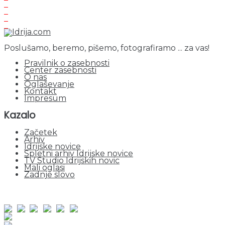
Poslušamo, beremo, pišemo, fotografiramo ... za vas!
Pravilnik o zasebnosti
Center zasebnosti
O nas
Oglaševanje
Kontakt
Impresum
Kazalo
Začetek
Arhiv
Idrijske novice
Spletni arhiv Idrijske novice
TV Studio Idrijskih novic
Mali oglasi
Zadnje slovo
obiskov od 1. januarja 2026
Obiskovalcev skupaj : 950384