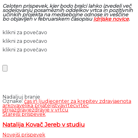
Celoten prispevek, kjer bodo bralci lahko izvedeli več
sodelovanju posameznih oddelkov vrtca in pozitivnih
učinkih projekta na medsebojne odnose in veščine
bo objavljen v februarskem časopisu
Idrijske novice
.
klikni za povečavo
klikni za povečavo
klikni za povečavo
Nadaljuj branje
Oznake:
čas in ljudje
center za krepitev zdravja
enota
arkova
velika prijateljstva
vrtec
vrtec
idrija
zdravje
zdravje v vrtcu
Starejši prispevek
Natalija Kovač Jereb v studiu
Novejši prispevek