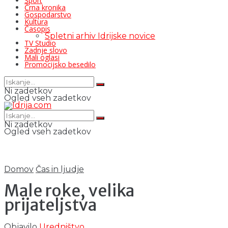
Šport
Črna kronika
Gospodarstvo
Kultura
Časopis
Spletni arhiv Idrijske novice
TV Studio
Zadnje slovo
Mali oglasi
Promocijsko besedilo
Ni zadetkov
Ogled vseh zadetkov
Ni zadetkov
Ogled vseh zadetkov
Domov
Čas in ljudje
Male roke, velika
prijateljstva
Objavilo
Uredništvo