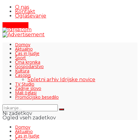
O nas
Kontakt
Oglaševanje
Pišite nam
Domov
Aktualno
Čas in ljudje
Šport
Črna kronika
Gospodarstvo
Kultura
Časopis
Spletni arhiv Idrijske novice
TV Studio
Zadnje slovo
Mali oglasi
Promocijsko besedilo
Ni zadetkov
Ogled vseh zadetkov
Domov
Aktualno
Čas in ljudje