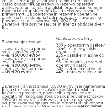
veljati 1. februarja. Zavarovani so pionirji, mladinci,
gasilci pripravniki, operativni in rezervni operativni
gasilci, veterani ter člani gasilskih organizacij. Pionirji in
mladinci do dopolnjenega 14. leta niso zavarovani za
primer smrti. Za operativne in rezervne operativne
gasilce je bila sklenjena tudi pogodba za zavarovanje
pravne zaščite z zavarovalnico ARAG SE –
Zavarovalnica pravne zaščite, in sicer za obdobje dveh
let.
Gasilska zveza Idrija:
Zavarovanje obsega:
307
– operativnih gasilcev
– zavarovanje za primer
1.244
– članov gasilske
smrti zaradi nezgode
organizacije
v višini
50.000 evrov
275
– gasilske mladine do
– zavarovanje za primer
16 leta
invalidnosti
95
– pripravniki, rezervni
v višini
90.000 evrov
,
operativni gasilci
– dnevno odškodnino
120
– veterani nad 65 let
v višini
20 evrov
447
– nerazporejeni člani
Zavarovalna vsota znaša 10.000 evrov in je namenjena
kritju stroškov pravne zaščite v odškodninskih in
kazenskih postopkih, povezanih z opravljanjem
operativnih nalog gasilstva, do skupne višine stroškov
105.000 evrov. V Gasilski zvezi Idrija so pozdravili
skupno zavarovanje gasilcev in prenos teh obveznosti
na državni proračun. Predsednik zveze
Marko Vehar