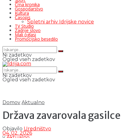
Šport
Črna kronika
Gospodarstvo
Kultura
Časopis
Spletni arhiv Idrijske novice
TV Studio
Zadnje slovo
Mali oglasi
Promocijsko besedilo
Ni zadetkov
Ogled vseh zadetkov
Ni zadetkov
Ogled vseh zadetkov
Domov
Aktualno
Država zavarovala gasilce
Objavilo
Uredništvo
04. 02. 2026
v
Aktualno