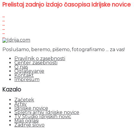
Prelistaj zadnjo izdajo časopisa Idrijske novice
Poslušamo, beremo, pišemo, fotografiramo ... za vas!
Pravilnik o zasebnosti
Center zasebnosti
O nas
Oglaševanje
Kontakt
Impresum
Kazalo
Začetek
Arhiv
Idrijske novice
Spletni arhiv Idrijske novice
TV Studio Idrijskih novic
Mali oglasi
Zadnje slovo