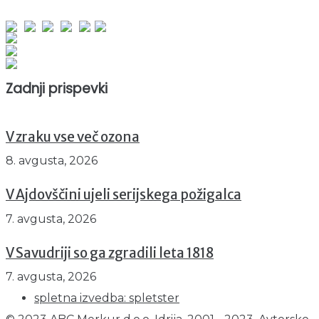
obiskov od 1. januarja 2026
Obiskovalcev skupaj : 962413
Prikazov skupaj : 2548531
Trenutno : 59
Zadnji prispevki
V zraku vse več ozona
8. avgusta, 2026
V Ajdovščini ujeli serijskega požigalca
7. avgusta, 2026
V Savudriji so ga zgradili leta 1818
7. avgusta, 2026
spletna izvedba: spletster