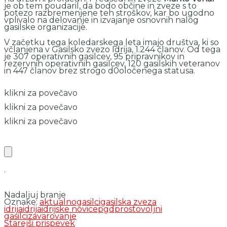
je ob tem poudaril, da bodo občine in zveze s to
potezo razbremenjene teh stroškov, kar bo ugodno
vplivalo na delovanje in izvajanje osnovnih nalog
gasilske organizacije.
V začetku tega koledarskega leta imajo društva, ki so
včlanjena v Gasilsko zvezo Idrija, 1.244 članov. Od tega
je 307 operativnih gasilcev, 95 pripravnikov in
rezervnih operativnih gasilcev, 120 gasilskih veteranov
in 447 članov brez strogo d0oločenega statusa.
klikni za povečavo
klikni za povečavo
klikni za povečavo
.
Nadaljuj branje
Oznake:
aktualno
gasilci
gasilska zveza
idrija
idrija
idrijske novice
pgd
prostovoljni
gasilci
zavarovanje
Starejši prispevek