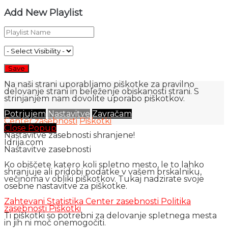
Add New Playlist
Na naši strani uporabljamo piškotke za pravilno
delovanje strani in beleženje obiskanosti strani. S
strinjanjem nam dovolite uporabo piškotkov.
Potrjujem
Nastavitve
Zavračam
Center zasebnosti
Piškotki
Close Popup
Nastavitve zasebnosti shranjene!
Idrija.com
Nastavitve zasebnosti
Ko obiščete katero koli spletno mesto, le to lahko
shranjuje ali pridobi podatke v vašem brskalniku,
večinoma v obliki piškotkov. Tukaj nadzirate svoje
osebne nastavitve za piškotke.
Zahtevani
Statistika
Center zasebnosti
Politika
zasebnosti
Piškotki
Ti piškotki so potrebni za delovanje spletnega mesta
in jih ni moč onemogočiti.