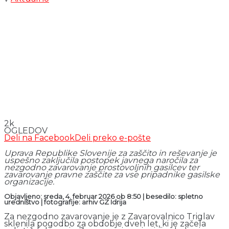
2k
OGLEDOV
Deli na Facebook
Deli preko e-pošte
Uprava Republike Slovenije za zaščito in reševanje je
uspešno zaključila postopek javnega naročila za
nezgodno zavarovanje prostovoljnih gasilcev ter
zavarovanje pravne zaščite za vse pripadnike gasilske
organizacije.
Objavljeno: sreda, 4. februar 2026 ob 8:50 | besedilo: spletno
uredništvo | fotografije: arhiv GZ Idrija
Za nezgodno zavarovanje je z Zavarovalnico Triglav
sklenila pogodbo za obdobje dveh let, ki je začela