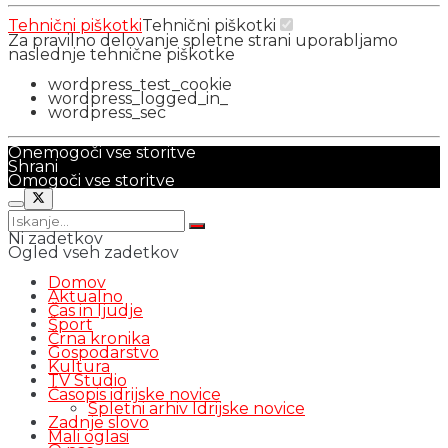
Tehnični piškotki
Tehnični piškotki
Za pravilno delovanje spletne strani uporabljamo
naslednje tehnične piškotke
wordpress_test_cookie
wordpress_logged_in_
wordpress_sec
Onemogoči vse storitve
Shrani
Omogoči vse storitve
Ni zadetkov
Ogled vseh zadetkov
Domov
Aktualno
Čas in ljudje
Šport
Črna kronika
Gospodarstvo
Kultura
TV Studio
Časopis idrijske novice
Spletni arhiv Idrijske novice
Zadnje slovo
Mali oglasi