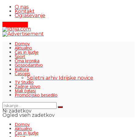
O nas
Kontakt
Oglaševanje
Pišite nam
Domov
Aktualno
Čas in ljudje
Šport
Črna kronika
Gospodarstvo
Kultura
Časopis
Spletni arhiv Idrijske novice
TV Studio
Zadnje slovo
Mali oglasi
Promocijsko besedilo
Ni zadetkov
Ogled vseh zadetkov
Domov
Aktualno
Čas in ljudje