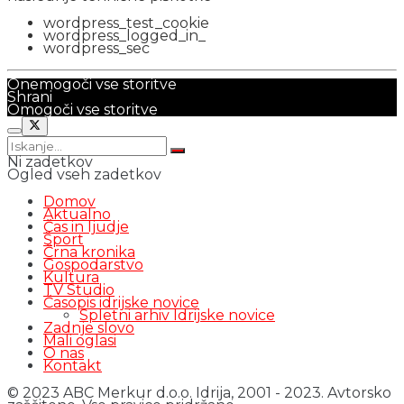
wordpress_test_cookie
wordpress_logged_in_
wordpress_sec
Onemogoči vse storitve
Shrani
Omogoči vse storitve
Ni zadetkov
Ogled vseh zadetkov
Domov
Aktualno
Čas in ljudje
Šport
Črna kronika
Gospodarstvo
Kultura
TV Studio
Časopis idrijske novice
Spletni arhiv Idrijske novice
Zadnje slovo
Mali oglasi
O nas
Kontakt
© 2023 ABC Merkur d.o.o. Idrija, 2001 - 2023. Avtorsko