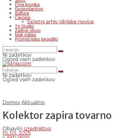
Šport
Črna kronika
Gospodarstvo
Kultura
Časopis
Spletni arhiv Idrijske novice
TV Studio
Zadnje slovo
Mali oglasi
Promocijsko besedilo
Ni zadetkov
Ogled vseh zadetkov
Ni zadetkov
Ogled vseh zadetkov
Domov
Aktualno
Kolektor zapira tovarno
Objavilo
Uredništvo
10. 03. 2025
v
Aktualno