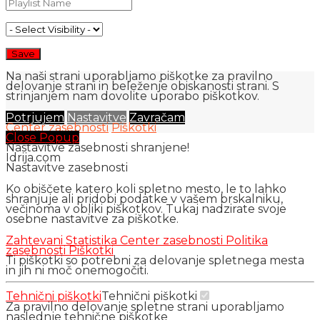
Na naši strani uporabljamo piškotke za pravilno
delovanje strani in beleženje obiskanosti strani. S
strinjanjem nam dovolite uporabo piškotkov.
Potrjujem
Nastavitve
Zavračam
Center zasebnosti
Piškotki
Close Popup
Nastavitve zasebnosti shranjene!
Idrija.com
Nastavitve zasebnosti
Ko obiščete katero koli spletno mesto, le to lahko
shranjuje ali pridobi podatke v vašem brskalniku,
večinoma v obliki piškotkov. Tukaj nadzirate svoje
osebne nastavitve za piškotke.
Zahtevani
Statistika
Center zasebnosti
Politika
zasebnosti
Piškotki
Ti piškotki so potrebni za delovanje spletnega mesta
in jih ni moč onemogočiti.
Tehnični piškotki
Tehnični piškotki
Za pravilno delovanje spletne strani uporabljamo
naslednje tehnične piškotke