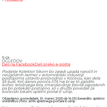
9.4k
OGLEDOV
Deli na Facebook
Deli preko e-pošte
Podjetje Kolektor Sikom bo zaradi upada naročil in
neugodnih razmer v avtomobilski industriji
postopoma ustavilo proizvodnjo v Kočevju, kjer dela
55 ljudi. Kot danes poroča STA naj bi se to zgodilo
konec letošnjega leta, zmanjševanje števila zaposlenih
pa bo potekalo postopno, so v družbi povedali za
kočevski lokalni spletni portal E-utrip.
Objavljeno: ponedeljek, 10. marec 2025 ob 14:05 | besedilo: spletno
uredništvo
| foto: arhiv spletnega portala E-utrip