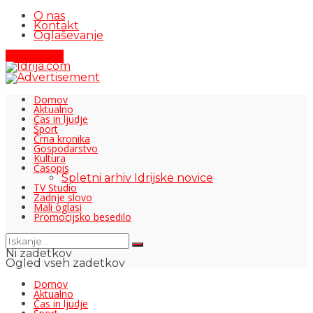
O nas
Kontakt
Oglaševanje
Pišite nam
Domov
Aktualno
Čas in ljudje
Šport
Črna kronika
Gospodarstvo
Kultura
Časopis
Spletni arhiv Idrijske novice
TV Studio
Zadnje slovo
Mali oglasi
Promocijsko besedilo
Ni zadetkov
Ogled vseh zadetkov
Domov
Aktualno
Čas in ljudje