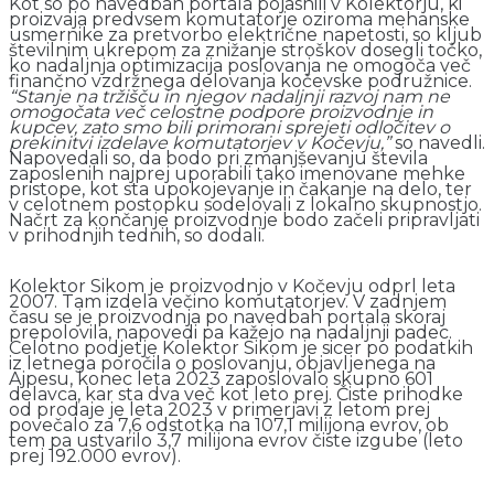
Kot so po navedbah portala pojasnili v Kolektorju, ki
proizvaja predvsem komutatorje oziroma mehanske
usmernike za pretvorbo električne napetosti, so kljub
številnim ukrepom za znižanje stroškov dosegli točko,
ko nadaljnja optimizacija poslovanja ne omogoča več
finančno vzdržnega delovanja kočevske podružnice.
“Stanje na tržišču in njegov nadaljnji razvoj nam ne
omogočata več celostne podpore proizvodnje in
kupcev, zato smo bili primorani sprejeti odločitev o
prekinitvi izdelave komutatorjev v Kočevju,”
so navedli.
Napovedali so, da bodo pri zmanjševanju števila
zaposlenih najprej uporabili tako imenovane mehke
pristope, kot sta upokojevanje in čakanje na delo, ter
v celotnem postopku sodelovali z lokalno skupnostjo.
Načrt za končanje proizvodnje bodo začeli pripravljati
v prihodnjih tednih, so dodali.
Kolektor Sikom je proizvodnjo v Kočevju odprl leta
2007. Tam izdela večino komutatorjev. V zadnjem
času se je proizvodnja po navedbah portala skoraj
prepolovila, napovedi pa kažejo na nadaljnji padec.
Celotno podjetje Kolektor Sikom je sicer po podatkih
iz letnega poročila o poslovanju, objavljenega na
Ajpesu, konec leta 2023 zaposlovalo skupno 601
delavca, kar sta dva več kot leto prej. Čiste prihodke
od prodaje je leta 2023 v primerjavi z letom prej
povečalo za 7,6 odstotka na 107,1 milijona evrov, ob
tem pa ustvarilo 3,7 milijona evrov čiste izgube (leto
prej 192.000 evrov).