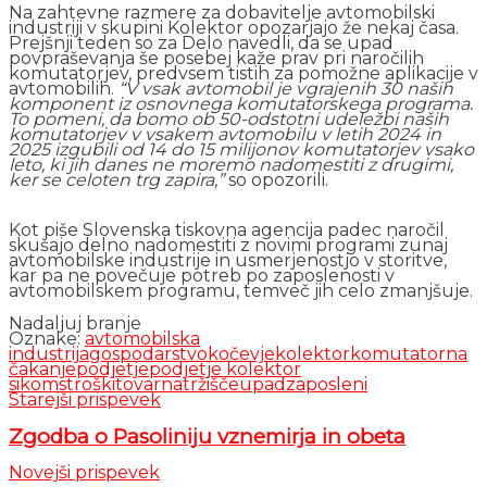
Na zahtevne razmere za dobavitelje avtomobilski
industriji v skupini Kolektor opozarjajo že nekaj časa.
Prejšnji teden so za Delo navedli, da se upad
povpraševanja še posebej kaže prav pri naročilih
komutatorjev, predvsem tistih za pomožne aplikacije v
avtomobilih.
“V vsak avtomobil je vgrajenih 30 naših
komponent iz osnovnega komutatorskega programa.
To pomeni, da bomo ob 50-odstotni udeležbi naših
komutatorjev v vsakem avtomobilu v letih 2024 in
2025 izgubili od 14 do 15 milijonov komutatorjev vsako
leto, ki jih danes ne moremo nadomestiti z drugimi,
ker se celoten trg zapira,”
so opozorili.
Kot piše Slovenska tiskovna agencija padec naročil
skušajo delno nadomestiti z novimi programi zunaj
avtomobilske industrije in usmerjenostjo v storitve,
kar pa ne povečuje potreb po zaposlenosti v
avtomobilskem programu, temveč jih celo zmanjšuje.
Nadaljuj branje
Oznake:
avtomobilska
industrija
gospodarstvo
kočevje
kolektor
komutator
na
čakanje
podjetje
podjetje kolektor
sikom
stroški
tovarna
tržišče
upad
zaposleni
Starejši prispevek
Zgodba o Pasoliniju vznemirja in obeta
Novejši prispevek