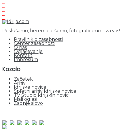
Poslušamo, beremo, pišemo, fotografiramo ... za vas!
Pravilnik o zasebnosti
Center zasebnosti
O nas
Oglaševanje
Kontakt
Impresum
Kazalo
Začetek
Arhiv
Idrijske novice
Spletni arhiv Idrijske novice
TV Studio Idrijskih novic
Mali oglasi
Zadnje slovo
obiskov od 1. januarja 2026
Obiskovalcev skupaj : 947635