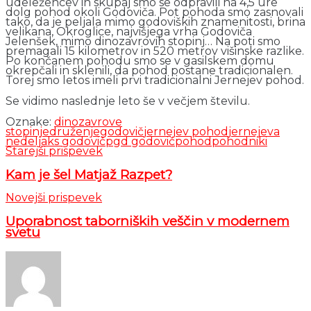
udeležencev in skupaj smo se odpravili na 4,5 ure
dolg pohod okoli Godoviča. Pot pohoda smo zasnovali
tako, da je peljala mimo godoviških znamenitosti, brina
velikana, Okroglice, najvišjega vrha Godoviča
Jelenšek, mimo dinozavrovih stopinj… Na poti smo
premagali 15 kilometrov in 520 metrov višinske razlike.
Po končanem pohodu smo se v gasilskem domu
okrepčali in sklenili, da pohod postane tradicionalen.
Torej smo letos imeli prvi tradicionalni Jernejev pohod.
Se vidimo naslednje leto še v večjem številu.
Oznake:
dinozavrove
stopinje
druženje
godovič
jernejev pohod
jernejeva
nedelja
ks godovič
pgd godovič
pohod
pohodniki
Starejši prispevek
Kam je šel Matjaž Razpet?
Novejši prispevek
Uporabnost taborniških veščin v modernem
svetu