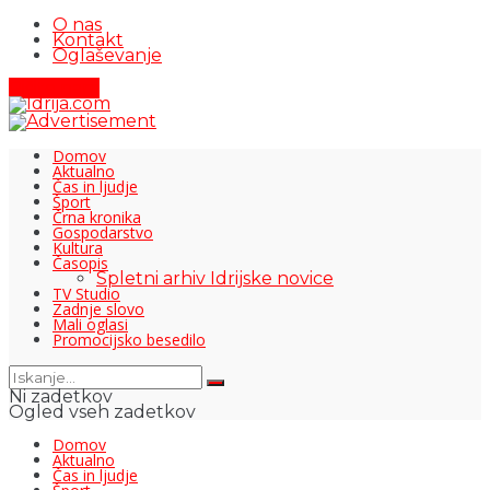
O nas
Kontakt
Oglaševanje
Pišite nam
Domov
Aktualno
Čas in ljudje
Šport
Črna kronika
Gospodarstvo
Kultura
Časopis
Spletni arhiv Idrijske novice
TV Studio
Zadnje slovo
Mali oglasi
Promocijsko besedilo
Ni zadetkov
Ogled vseh zadetkov
Domov
Aktualno
Čas in ljudje