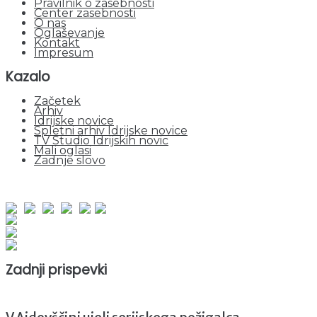
Pravilnik o zasebnosti
Center zasebnosti
O nas
Oglaševanje
Kontakt
Impresum
Kazalo
Začetek
Arhiv
Idrijske novice
Spletni arhiv Idrijske novice
TV Studio Idrijskih novic
Mali oglasi
Zadnje slovo
obiskov od 1. januarja 2026
Obiskovalcev skupaj : 949313
Prikazov skupaj : 2529026
Trenutno : 99
Zadnji prispevki