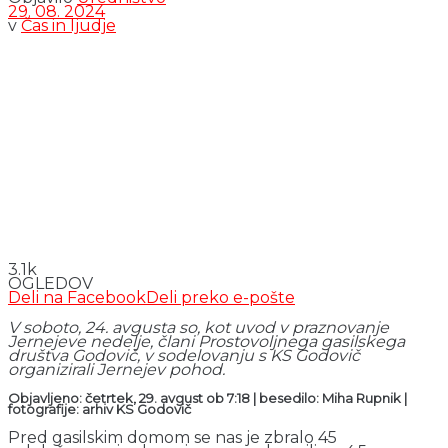
29. 08. 2024
v
Čas in ljudje
3.1k
OGLEDOV
Deli na Facebook
Deli preko e-pošte
V soboto, 24. avgusta so, kot uvod v praznovanje
Jernejeve nedelje, člani Prostovoljnega gasilskega
društva Godovič, v sodelovanju s KS Godovič
organizirali Jernejev pohod.
Objavljeno: četrtek, 29. avgust ob 7:18 | besedilo: Miha Rupnik
|
fotografije: arhiv KS Godovič
Pred gasilskim domom se nas je zbralo 45