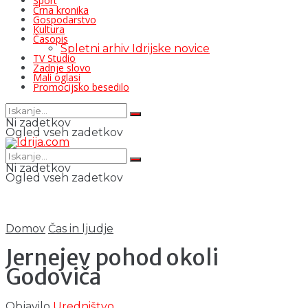
Šport
Črna kronika
Gospodarstvo
Kultura
Časopis
Spletni arhiv Idrijske novice
TV Studio
Zadnje slovo
Mali oglasi
Promocijsko besedilo
Ni zadetkov
Ogled vseh zadetkov
Ni zadetkov
Ogled vseh zadetkov
Domov
Čas in ljudje
Jernejev pohod okoli
Godoviča
Objavilo
Uredništvo