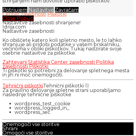
strinjanjem nam dovolite uporabo piškotkov.
Potrjujem
Nastavitve
Zavračam
Center zasebnosti
Piškotki
Close Popup
Nastavitve zasebnosti shranjene!
Idrija.com
Nastavitve zasebnosti
Ko obiščete katero koli spletno mesto, le to lahko
shranjuje ali pridobi podatke v vašem brskalniku,
večinoma v obliki piškotkov. Tukaj nadzirate svoje
osebne nastavitve za piškotke.
Zahtevani
Statistika
Center zasebnosti
Politika
zasebnosti
Piškotki
Ti piškotki so potrebni za delovanje spletnega mesta
in jih ni moč onemogočiti.
Tehnični piškotki
Tehnični piškotki
Za pravilno delovanje spletne strani uporabljamo
naslednje tehnične piškotke
wordpress_test_cookie
wordpress_logged_in_
wordpress_sec
Onemogoči vse storitve
Shrani
Omogoči vse storitve