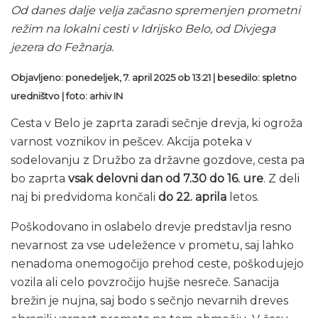
Od danes dalje velja začasno spremenjen prometni
režim na lokalni cesti v Idrijsko Belo, od Divjega
jezera do Fežnarja.
Objavljeno: ponedeljek, 7. april 2025 ob 13:21 | besedilo: spletno
uredništvo
| foto: arhiv IN
Cesta v Belo je zaprta zaradi sečnje drevja, ki ogroža
varnost voznikov in pešcev. Akcija poteka v
sodelovanju z Družbo za državne gozdove, cesta pa
bo zaprta
vsak delovni dan od 7.30 do 16. ure
. Z deli
naj bi predvidoma končali
do 22. aprila
letos.
Poškodovano in oslabelo drevje predstavlja resno
nevarnost za vse udeležence v prometu, saj lahko
nenadoma onemogočijo prehod ceste, poškodujejo
vozila ali celo povzročijo hujše nesreče. Sanacija
brežin je nujna, saj bodo s sečnjo nevarnih dreves