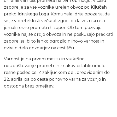
ohranili varnost prometa na tem območju. V času
zapore je za vse voznike urejen obvoz po
Ključah
preko
Idrijskega Loga
. Komunala Idrija opozarja, da
se je v preteklosti večkrat zgodilo, da vozniki niso
jemali resno prometnih zapor. Ob tem pozivajo
voznike naj se držijo obvoza in ne poskušajo prečkati
zapore, saj bi to lahko ogrozilo njihovo varnost in
oviralo delo gozdarjev na cestišču.
Varnost je na prvem mestu in vsakršno
neupoštevanje prometnih znakov bi lahko imelo
resne posledice. Z zaključkom del, predvidenim do
22. aprila, pa bo cesta ponovno varna za vožnjo in
dostopna brez omejitev.