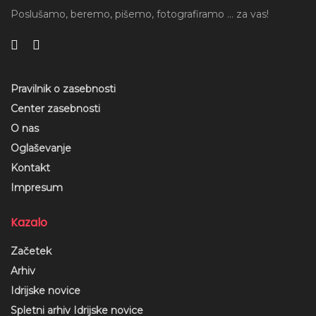
Poslušamo, beremo, pišemo, fotografiramo ... za vas!
Pravilnik o zasebnosti
Center zasebnosti
O nas
Oglaševanje
Kontakt
Impresum
Kazalo
Oznake:
aktualna vprašanja
aktualno
eu parlament
Začetek
eu volitve
evropa
evropska unija
Arhiv
evropski parlament
evtanazija
konoplja
Idrijske novice
referendum
sds
tv studio
volitve
volitve 2024
Spletni arhiv Idrijske novice