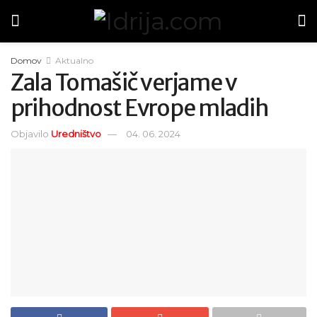
Domov
Aktualno
Zala Tomašič verjame v
prihodnost Evrope mladih
Objavilo
Uredništvo
04. 06. 2024