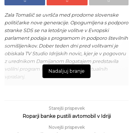
Zala Tomašič se uvršča med prodorne slovenske
političarke nove generacije. Opogumljena s podporo
stranke SDS se na letošnje volitve v Evropski
parlament podaja s programom in podporo številnih
somišljenikov. Dober teden dni pred volitvami je
obiskala TV Studio Idrijskih novic, kjer je v pogovoru
z urednikom Damijanom Bogatajem predstavila
volilni program in svoja stališča do aktualnih
Nadaljuj branje
vprašanj.
Objavljeno: petek, 31. maj 2024 ob 14:00 | besedilo: spletno
uredništvo | fotografije: arhiv IN
,
arhiv SDS
Posebej je podčrtala zavezo, da bo kot poslanka v
Starejši prispevek
Evropskem parlamentu delovala javno in
Roparji banke pustili avtomobil v Idriji
transparentno v dobro Slovenije. Prizadeva si za bolj
Novejši prispevek
zavzeto vključevanje mladih v delo političnih strank,