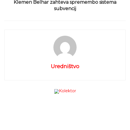
Klemen Belhar zahteva spremembo sistema
saj le-te odločajo o pomembnih vprašanjih, ki se
subvencij
tičejo tudi mladih. Stanovanjska politika,
zaposlovanje, otroški vrtci in urejeno zdravstveno
varstvo so le nekatera področja, ki bi jih bilo treba po
mnenju Zale Tomašič bolje urediti.
Po končani gimnaziji v Ljubljani se je
Zala Tomašič
odpravila na študij v Ameriko, magisterij pa je
opravila v Londonu. Kasneje je nekaj manj kot 3 leta
Uredništvo
delala v Evropskem parlamentu in spoznavala
ustroj
Evrope
. Obogatena z mnogimi izkušnjami in
znanji se je vrnila v Slovenijo, sedaj je zaposlena v
Državnem zboru kot svetovalka v poslanski skupini
SDS
. V pogovoru v
TV Studiu Idrijskih novic
je
odločno predstavila jasno stališče do ilegalnih
migrantov, ki ne bi smeli uživati podpore Slovenije.
Zavzela se je za ostrejšo migrantsko politiko in