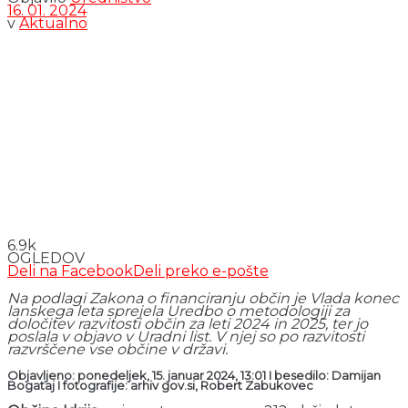
16. 01. 2024
v
Aktualno
6.9k
OGLEDOV
Deli na Facebook
Deli preko e-pošte
Na podlagi Zakona o financiranju občin je Vlada konec
lanskega leta sprejela Uredbo o metodologiji za
določitev razvitosti občin za leti 2024 in 2025, ter jo
poslala v objavo v Uradni list. V njej so po razvitosti
razvrščene vse občine v državi.
Objavljeno: ponedeljek, 15. januar 2024, 13:01 I besedilo: Damijan
Bogataj I fotografije: arhiv gov.si, Robert Zabukovec