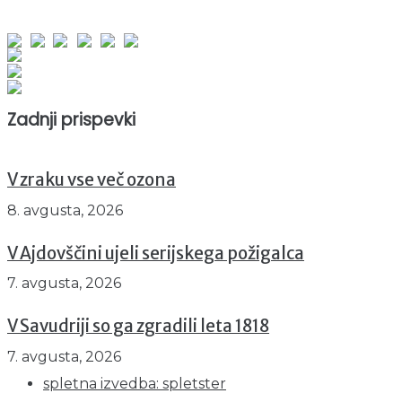
obiskov od 1. januarja 2026
Obiskovalcev skupaj : 960322
Prikazov skupaj : 2545489
Trenutno : 91
Zadnji prispevki
V zraku vse več ozona
8. avgusta, 2026
V Ajdovščini ujeli serijskega požigalca
7. avgusta, 2026
V Savudriji so ga zgradili leta 1818
7. avgusta, 2026
spletna izvedba: spletster