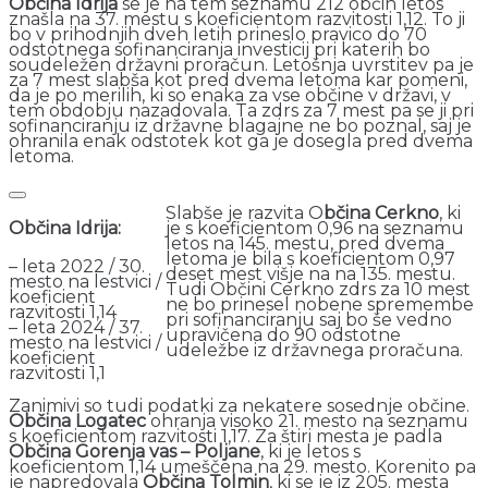
Občina Idrija
se je na tem seznamu 212 občin letos
znašla na 37. mestu s koeficientom razvitosti 1,12. To ji
bo v prihodnjih dveh letih prineslo pravico do 70
odstotnega sofinanciranja investicij pri katerih bo
soudeležen državni proračun. Letošnja uvrstitev pa je
za 7 mest slabša kot pred dvema letoma kar pomeni,
da je po merilih, ki so enaka za vse občine v državi, v
tem obdobju nazadovala. Ta zdrs za 7 mest pa se ji pri
sofinanciranju iz državne blagajne ne bo poznal, saj je
ohranila enak odstotek kot ga je dosegla pred dvema
letoma.
Slabše je razvita O
bčina Cerkno
, ki
je s koeficientom 0,96 na seznamu
Občina Idrija:
letos na 145. mestu, pred dvema
letoma je bila s koeficientom 0,97
– leta 2022 / 30.
deset mest višje na na 135. mestu.
mesto na lestvici /
Tudi Občini Cerkno zdrs za 10 mest
koeficient
ne bo prinesel nobene spremembe
razvitosti 1,14
pri sofinanciranju saj bo še vedno
– leta 2024 / 37.
upravičena do 90 odstotne
mesto na lestvici /
udeležbe iz državnega proračuna.
koeficient
razvitosti 1,1
Zanimivi so tudi podatki za nekatere sosednje občine.
Občina Logatec
ohranja visoko 21. mesto na seznamu
s koeficientom razvitosti 1,17. Za štiri mesta je padla
Občina
Gorenja vas – Poljane
, ki je letos s
koeficientom 1,14 umeščena na 29. mesto. Korenito pa
je napredovala
Občina Tolmin
, ki se je iz 205. mesta