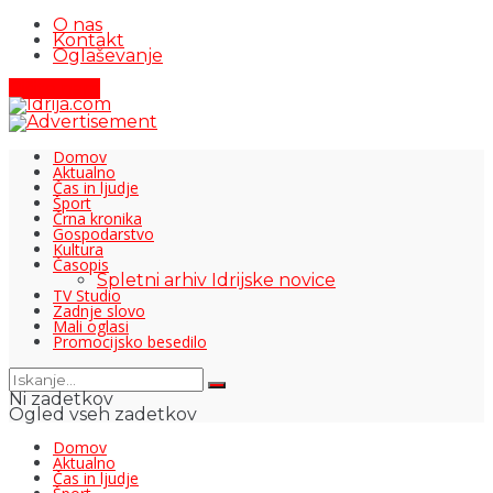
O nas
Kontakt
Oglaševanje
Pišite nam
Domov
Aktualno
Čas in ljudje
Šport
Črna kronika
Gospodarstvo
Kultura
Časopis
Spletni arhiv Idrijske novice
TV Studio
Zadnje slovo
Mali oglasi
Promocijsko besedilo
Ni zadetkov
Ogled vseh zadetkov
Domov
Aktualno
Čas in ljudje