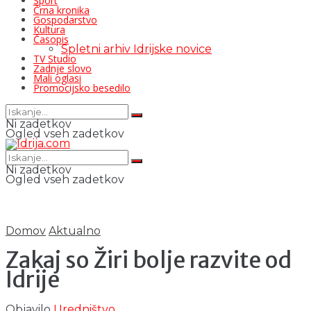
Šport
Črna kronika
Gospodarstvo
Kultura
Časopis
Spletni arhiv Idrijske novice
TV Studio
Zadnje slovo
Mali oglasi
Promocijsko besedilo
Ni zadetkov
Ogled vseh zadetkov
Ni zadetkov
Ogled vseh zadetkov
Domov
Aktualno
Zakaj so Žiri bolje razvite od
Idrije
Objavilo
Uredništvo