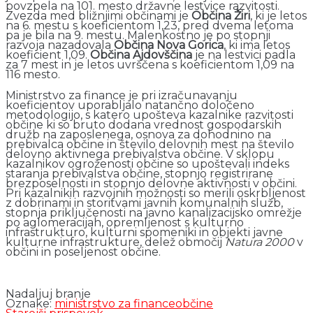
povzpela na 101. mesto državne lestvice razvitosti.
Zvezda med bližnjimi občinami je
Občina Žiri
, ki je letos
na 6. mestu s koeficientom 1,23, pred dvema letoma
pa je bila na 9. mestu. Malenkostno je po stopnji
razvoja nazadovala
Občina Nova Gorica
, ki ima letos
koeficient 1,09.
Občina Ajdovščina
je na lestvici padla
za 7 mest in je letos uvrščena s koeficientom 1,09 na
116 mesto.
Ministrstvo za finance je pri izračunavanju
koeficientov uporabljalo natančno določeno
metodologijo, s katero upošteva kazalnike razvitosti
občine ki so bruto dodana vrednost gospodarskih
družb na zaposlenega, osnova za dohodnino na
prebivalca občine in število delovnih mest na število
delovno aktivnega prebivalstva občine. V sklopu
kazalnikov ogroženosti občine so upoštevali indeks
staranja prebivalstva občine, stopnjo registrirane
brezposelnosti in stopnjo delovne aktivnosti v občini.
Pri kazalnikih razvojnih možnosti so merili oskrbljenost
z dobrinami in storitvami javnih komunalnih služb,
stopnja priključenosti na javno kanalizacijsko omrežje
po aglomeracijah, opremljenost s kulturno
infrastrukturo, kulturni spomeniki in objekti javne
kulturne infrastrukture, delež območij
Natura 2000
v
občini in poseljenost občine.
Nadaljuj branje
Oznake:
ministrstvo za finance
občine