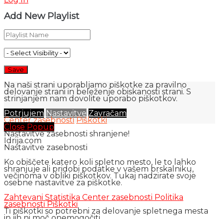
Add New Playlist
Na naši strani uporabljamo piškotke za pravilno
delovanje strani in beleženje obiskanosti strani. S
strinjanjem nam dovolite uporabo piškotkov.
Potrjujem
Nastavitve
Zavračam
Center zasebnosti
Piškotki
Close Popup
Nastavitve zasebnosti shranjene!
Idrija.com
Nastavitve zasebnosti
Ko obiščete katero koli spletno mesto, le to lahko
shranjuje ali pridobi podatke v vašem brskalniku,
večinoma v obliki piškotkov. Tukaj nadzirate svoje
osebne nastavitve za piškotke.
Zahtevani
Statistika
Center zasebnosti
Politika
zasebnosti
Piškotki
Ti piškotki so potrebni za delovanje spletnega mesta
in jih ni moč onemogočiti.