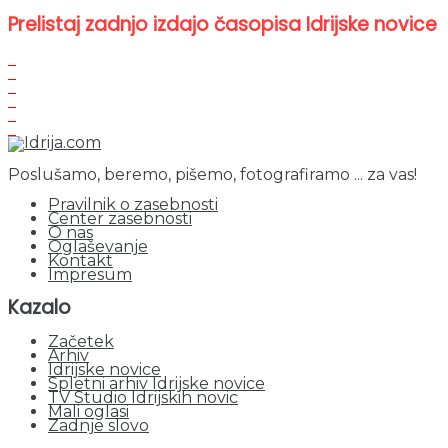
Prelistaj zadnjo izdajo časopisa Idrijske novice
Poslušamo, beremo, pišemo, fotografiramo ... za vas!
Pravilnik o zasebnosti
Center zasebnosti
O nas
Oglaševanje
Kontakt
Impresum
Kazalo
Začetek
Arhiv
Idrijske novice
Spletni arhiv Idrijske novice
TV Studio Idrijskih novic
Mali oglasi
Zadnje slovo