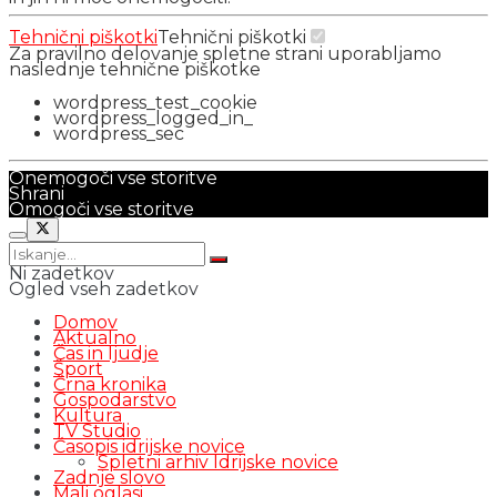
Tehnični piškotki
Tehnični piškotki
Za pravilno delovanje spletne strani uporabljamo
naslednje tehnične piškotke
wordpress_test_cookie
wordpress_logged_in_
wordpress_sec
Onemogoči vse storitve
Shrani
Omogoči vse storitve
Ni zadetkov
Ogled vseh zadetkov
Domov
Aktualno
Čas in ljudje
Šport
Črna kronika
Gospodarstvo
Kultura
TV Studio
Časopis idrijske novice
Spletni arhiv Idrijske novice
Zadnje slovo
Mali oglasi