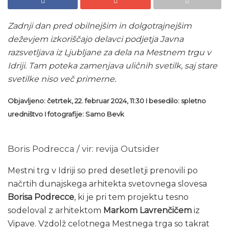
Zadnji dan pred obilnejšim in dolgotrajnejšim
deževjem izkoriščajo delavci podjetja Javna
razsvetljava iz Ljubljane za dela na Mestnem trgu v
Idriji. Tam poteka zamenjava uličnih svetilk, saj stare
svetilke niso več primerne.
Objavljeno: četrtek, 22. februar 2024, 11:30 I besedilo: spletno
uredništvo
I
fotografije: Samo Bevk
Boris Podrecca / vir: revija Outsider
Mestni trg v Idriji so pred desetletji prenovili po
načrtih dunajskega arhitekta svetovnega slovesa
Borisa Podrecce
, ki je pri tem projektu tesno
sodeloval z arhitektom
Markom Lavrenčičem
iz
Vipave. Vzdolž celotnega Mestnega trga so takrat