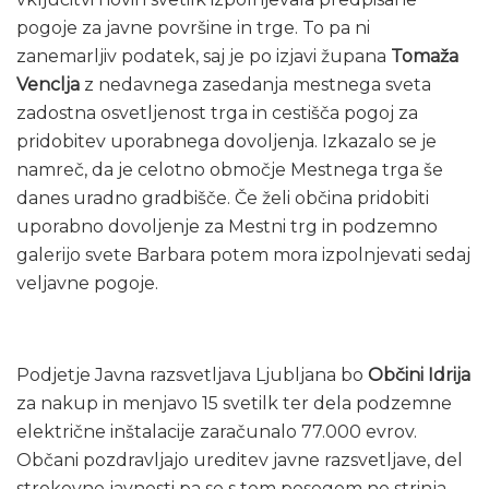
pogoje za javne površine in trge. To pa ni
zanemarljiv podatek, saj je po izjavi župana
Tomaža
Venclja
z nedavnega zasedanja mestnega sveta
zadostna osvetljenost trga in cestišča pogoj za
pridobitev uporabnega dovoljenja. Izkazalo se je
namreč, da je celotno območje Mestnega trga še
danes uradno gradbišče. Če želi občina pridobiti
uporabno dovoljenje za Mestni trg in podzemno
galerijo svete Barbara potem mora izpolnjevati sedaj
veljavne pogoje.
Podjetje Javna razsvetljava Ljubljana bo
Občini Idrija
za nakup in menjavo 15 svetilk ter dela podzemne
električne inštalacije zaračunalo 77.000 evrov.
Občani pozdravljajo ureditev javne razsvetljave, del
strokovne javnosti pa se s tem posegom ne strinja.