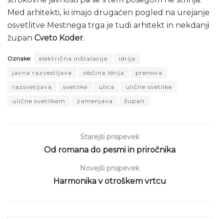
Med arhitekti, ki imajo drugačen pogled na urejanje
osvetlitve Mestnega trga je tudi arhitekt in nekdanji
župan
Cveto Koder
.
Oznake:
električna inštalacija
idrija
javna razvestljava
občina Idrija
prenova
razsvetljava
svetilke
ulica
ulične svetilke
ulične svetilkem
zamenjava
župan
Starejši prispevek
Od romana do pesmi in priročnika
Novejši prispevek
Harmonika v otroškem vrtcu