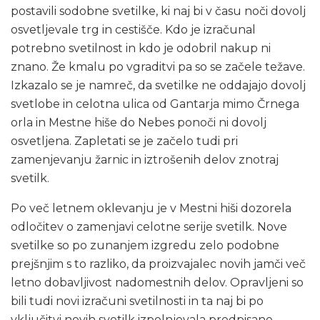
postavili sodobne svetilke, ki naj bi v času noči dovolj
osvetljevale trg in cestišče. Kdo je izračunal
potrebno svetilnost in kdo je odobril nakup ni
znano. Že kmalu po vgraditvi pa so se začele težave.
Izkazalo se je namreč, da svetilke ne oddajajo dovolj
svetlobe in celotna ulica od Gantarja mimo Črnega
orla in Mestne hiše do Nebes ponoči ni dovolj
osvetljena. Zapletati se je začelo tudi pri
zamenjevanju žarnic in iztrošenih delov znotraj
svetilk.
Po več letnem oklevanju je v Mestni hiši dozorela
odločitev o zamenjavi celotne serije svetilk. Nove
svetilke so po zunanjem izgredu zelo podobne
prejšnjim s to razliko, da proizvajalec novih jamči več
letno dobavljivost nadomestnih delov. Opravljeni so
bili tudi novi izračuni svetilnosti in ta naj bi po
vključitvi novih svetilk izpolnjevala predpisane