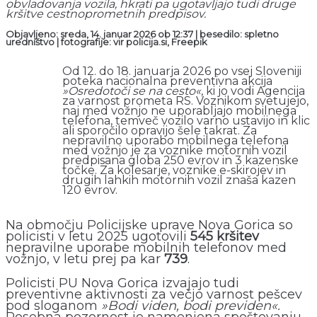
obvladovanja vozila, hkrati pa ugotavljajo tudi druge
kršitve cestnoprometnih predpisov.
Objavljeno: sreda, 14. januar 2026 ob 12:37 | besedilo: spletno
uredništvo | fotografije: vir policija.si, Freepik
Od 12. do 18. januarja 2026 po vsej Sloveniji
poteka nacionalna preventivna akcija
»Osredotoči se na cesto«
, ki jo vodi Agencija
za varnost prometa RS. Voznikom svetujejo,
naj med vožnjo ne uporabljajo mobilnega
telefona, temveč vozilo varno ustavijo in klic
ali sporočilo opravijo šele takrat. Za
nepravilno uporabo mobilnega telefona
med vožnjo je za voznike motornih vozil
predpisana globa 250 evrov in 3 kazenske
točke. Za kolesarje, voznike e-skirojev in
drugih lahkih motornih vozil znaša kazen
120 evrov.
Na območju Policijske uprave Nova Gorica so
policisti v letu 2025 ugotovili
545 kršitev
nepravilne uporabe mobilnih telefonov med
vožnjo, v letu prej pa kar
739
.
Policisti PU Nova Gorica izvajajo tudi
preventivne aktivnosti za večjo varnost pešcev
pod sloganom
»Bodi viden, bodi previden«.