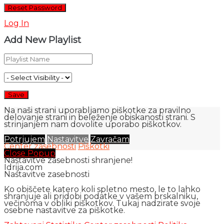
Log In
Add New Playlist
Na naši strani uporabljamo piškotke za pravilno
delovanje strani in beleženje obiskanosti strani. S
strinjanjem nam dovolite uporabo piškotkov.
Potrjujem
Nastavitve
Zavračam
Center zasebnosti
Piškotki
Close Popup
Nastavitve zasebnosti shranjene!
Idrija.com
Nastavitve zasebnosti
Ko obiščete katero koli spletno mesto, le to lahko
shranjuje ali pridobi podatke v vašem brskalniku,
večinoma v obliki piškotkov. Tukaj nadzirate svoje
osebne nastavitve za piškotke.