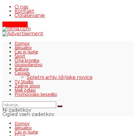
O nas
Kontakt
Oglaševanje
Pišite nam
Domov
Aktualno
Čas in ljudje
Šport
Črna kronika
Gospodarstvo
Kultura
Časopis
Spletni arhiv Idrijske novice
TV Studio
Zadnje slovo
Mali oglasi
Promocijsko besedilo
Ni zadetkov
Ogled vseh zadetkov
Domov
Aktualno
Čas in ljudje