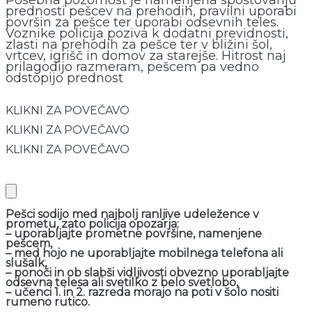
Posebna pozornost je namenjena spoštovanju
prednosti pešcev na prehodih, pravilni uporabi
površin za pešce ter uporabi odsevnih teles.
Voznike policija poziva k dodatni previdnosti,
zlasti na prehodih za pešce ter v bližini šol,
vrtcev, igrišč in domov za starejše. Hitrost naj
prilagodijo razmeram, pešcem pa vedno
odstopijo prednost
KLIKNI ZA POVEČAVO
KLIKNI ZA POVEČAVO
KLIKNI ZA POVEČAVO
Pešci sodijo med najbolj ranljive udeležence v
prometu, zato policija opozarja:
– uporabljajte prometne površine, namenjene
pešcem,
– med hojo ne uporabljajte mobilnega telefona ali
slušalk,
– ponoči in ob slabši vidljivosti obvezno uporabljajte
odsevna telesa ali svetilko z belo svetlobo,
– učenci 1. in 2. razreda morajo na poti v šolo nositi
rumeno rutico.