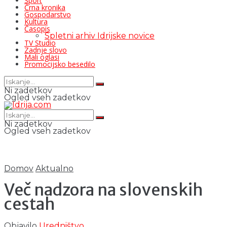
Šport
Črna kronika
Gospodarstvo
Kultura
Časopis
Spletni arhiv Idrijske novice
TV Studio
Zadnje slovo
Mali oglasi
Promocijsko besedilo
Ni zadetkov
Ogled vseh zadetkov
Ni zadetkov
Ogled vseh zadetkov
Domov
Aktualno
Več nadzora na slovenskih
cestah
Objavilo
Uredništvo