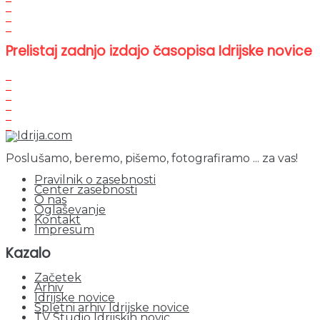
Prelistaj zadnjo izdajo časopisa Idrijske novice
Poslušamo, beremo, pišemo, fotografiramo ... za vas!
Pravilnik o zasebnosti
Center zasebnosti
O nas
Oglaševanje
Kontakt
Impresum
Kazalo
Začetek
Arhiv
Idrijske novice
Spletni arhiv Idrijske novice
TV Studio Idrijskih novic