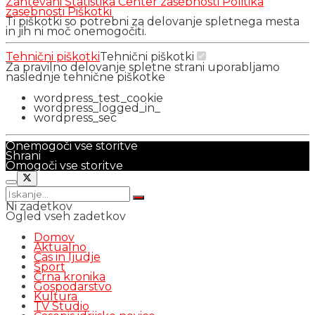
Zahtevani
Statistika
Center zasebnosti
Politika
zasebnosti
Piškotki
Ti piškotki so potrebni za delovanje spletnega mesta
in jih ni moč onemogočiti.
Tehnični piškotki
Tehnični piškotki
Za pravilno delovanje spletne strani uporabljamo
naslednje tehnične piškotke
wordpress_test_cookie
wordpress_logged_in_
wordpress_sec
Onemogoči vse storitve
Shrani
Omogoči vse storitve
Ni zadetkov
Ogled vseh zadetkov
Domov
Aktualno
Čas in ljudje
Šport
Črna kronika
Gospodarstvo
Kultura
TV Studio