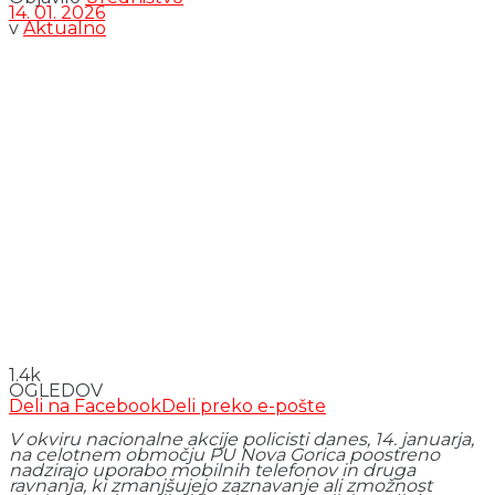
14. 01. 2026
v
Aktualno
1.4k
OGLEDOV
Deli na Facebook
Deli preko e-pošte
V okviru nacionalne akcije policisti danes, 14. januarja,
na celotnem območju PU Nova Gorica poostreno
nadzirajo uporabo mobilnih telefonov in druga
ravnanja, ki zmanjšujejo zaznavanje ali zmožnost