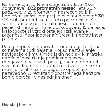
Na območju PU Nova Gorica so v letu 2025
obravnavali
822 prometnih nesreč
, leta 2024
pa
82
več. V 25 prometnih nesrečah so bili
udeleženi pešci, leto prej je bilo takih nesreč
30
.
V šestih primerih so nesrečo povzročili pešci
sami. Lani je v prometnih nesrečah umrl en
pešec, štirje so bili huje poškodovani,
19
pa lažje.
Najpogostejši vzroki ostajajo izsiljevanje
prednosti, neprilagojena hitrost in nepravilnosti
pešcev.
Poleg nepravilne uporabe mobilnega telefona
so nevarna tudi dejanja, kot so nastavljanje
navigacije ali multimedijskih naprav, klimatske
naprave, poslušanje preglasne glasbe,
menjavanje radijskih postaj, iskanje predmetov
v vozilu ali prehranjevanje med vožnjo. Gre za
motnje, ki jih vozniki pogosto opravljajo
nezavedno. O rezultatih poostrenega nadzora
bomo poročali v naslednjih dneh.
.
Nadaljuj branje