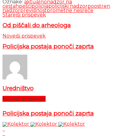
Oznake:
aktualno
nadzor na
cestah
pešci
policija
policijski nadzor
poostren
nadzor
previdnost
prometne nesreče
Starejši prispevek
Od piščali do arheologa
Novejši prispevek
Policijska postaja ponoči zaprta
Uredništvo
Novejši prispevek
Policijska postaja ponoči zaprta