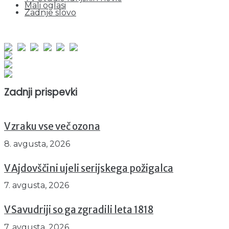
Mali oglasi
Zadnje slovo
obiskov od 1. januarja 2026
Obiskovalcev skupaj : 963534
Prikazov skupaj : 2550244
Trenutno : 75
Zadnji prispevki
V zraku vse več ozona
8. avgusta, 2026
V Ajdovščini ujeli serijskega požigalca
7. avgusta, 2026
V Savudriji so ga zgradili leta 1818
7. avgusta, 2026