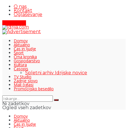
O nas
Kontakt
Oglaševanje
Pišite nam
Domov
Aktualno
Čas in ljudje
Šport
Črna kronika
Gospodarstvo
Kultura
Časopis
Spletni arhiv Idrijske novice
TV Studio
Zadnje slovo
Mali oglasi
Promocijsko besedilo
Ni zadetkov
Ogled vseh zadetkov
Domov
Aktualno
Čas in ljudje