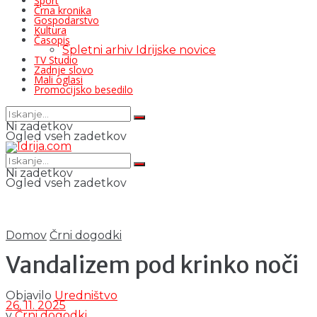
Šport
Črna kronika
Gospodarstvo
Kultura
Časopis
Spletni arhiv Idrijske novice
TV Studio
Zadnje slovo
Mali oglasi
Promocijsko besedilo
Ni zadetkov
Ogled vseh zadetkov
Ni zadetkov
Ogled vseh zadetkov
Domov
Črni dogodki
Vandalizem pod krinko noči
Objavilo
Uredništvo
26. 11. 2025
v
Črni dogodki