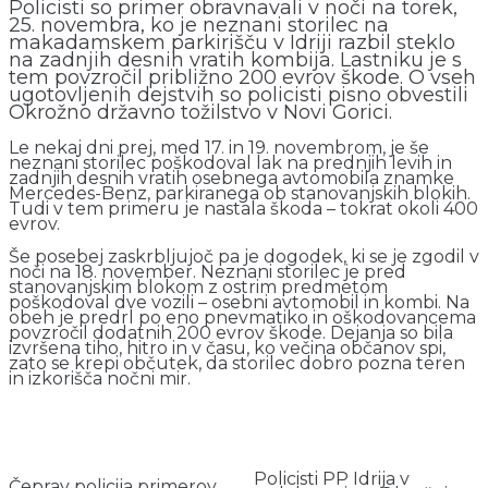
Policisti so primer obravnavali v noči na torek,
25. novembra, ko je neznani storilec na
makadamskem parkirišču v Idriji razbil steklo
na zadnjih desnih vratih kombija. Lastniku je s
tem povzročil približno 200 evrov škode. O vseh
ugotovljenih dejstvih so policisti pisno obvestili
Okrožno državno tožilstvo v Novi Gorici.
Le nekaj dni prej, med 17. in 19. novembrom, je še
neznani storilec poškodoval lak na prednjih levih in
zadnjih desnih vratih osebnega avtomobila znamke
Mercedes-Benz, parkiranega ob stanovanjskih blokih.
Tudi v tem primeru je nastala škoda – tokrat okoli 400
evrov.
Še posebej zaskrbljujoč pa je dogodek, ki se je zgodil v
noči na 18. november. Neznani storilec je pred
stanovanjskim blokom z ostrim predmetom
poškodoval dve vozili – osebni avtomobil in kombi. Na
obeh je predrl po eno pnevmatiko in oškodovancema
povzročil dodatnih 200 evrov škode. Dejanja so bila
izvršena tiho, hitro in v času, ko večina občanov spi,
zato se krepi občutek, da storilec dobro pozna teren
in izkorišča nočni mir.
Policisti PP Idrija v
Čeprav policija primerov