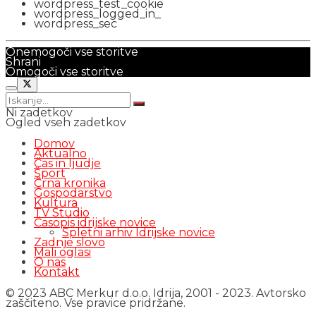
wordpress_test_cookie
wordpress_logged_in_
wordpress_sec
Onemogoči vse storitve
Shrani
Omogoči vse storitve
Ni zadetkov
Ogled vseh zadetkov
Domov
Aktualno
Čas in ljudje
Šport
Črna kronika
Gospodarstvo
Kultura
TV Studio
Časopis idrijske novice
Spletni arhiv Idrijske novice
Zadnje slovo
Mali oglasi
O nas
Kontakt
© 2023 ABC Merkur d.o.o. Idrija, 2001 - 2023. Avtorsko
zaščiteno. Vse pravice pridržane.