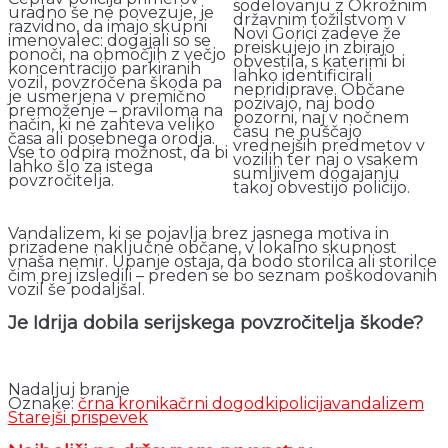
sodelovanju z Okrožnim
uradno še ne povezuje, je
državnim tožilstvom v
razvidno, da imajo skupni
Novi Gorici zadeve že
imenovalec: dogajali so se
preiskujejo in zbirajo
ponoči, na območjih z večjo
obvestila, s katerimi bi
koncentracijo parkiranih
lahko identificirali
vozil, povzročena škoda pa
nepridiprave. Občane
je usmerjena v premično
pozivajo, naj bodo
premoženje – praviloma na
pozorni, naj v nočnem
način, ki ne zahteva veliko
času ne puščajo
časa ali posebnega orodja.
vrednejših predmetov v
Vse to odpira možnost, da bi
vozilih ter naj o vsakem
lahko šlo za istega
sumljivem dogajanju
povzročitelja.
takoj obvestijo policijo.
Vandalizem, ki se pojavlja brez jasnega motiva in
prizadene naključne občane, v lokalno skupnost
vnaša nemir. Upanje ostaja, da bodo storilca ali storilce
čim prej izsledili – preden se bo seznam poškodovanih
vozil še podaljšal.
J
e Idrija dobila serijskega povzročitelja škode?
Nadaljuj branje
Oznake:
črna kronika
črni dogodki
policija
vandalizem
Starejši prispevek