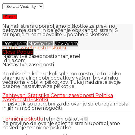
Na naši strani uporabljamo piškotke za pravilno
delovanje strani in beleženje obiskanosti strani. S
strinjanjem nam dovolite uporabo piškotkov.
Potrjujem
Nastavitve
Zavračam
Center zasebnosti
Piškotki
Close Popup
Nastavitve zasebnosti shranjene!
Idrija.com
Nastavitve zasebnosti
Ko obiščete katero koli spletno mesto, le to lahko
shranjuje ali pridobi podatke v vašem brskalniku,
večinoma v obliki piškotkov. Tukaj nadzirate svoje
osebne nastavitve za piškotke.
Zahtevani
Statistika
Center zasebnosti
Politika
zasebnosti
Piškotki
Ti piškotki so potrebni za delovanje spletnega mesta
in jih ni moč onemogočiti.
Tehnični piškotki
Tehnični piškotki
Za pravilno delovanje spletne strani uporabljamo
naslednje tehnične piškotke