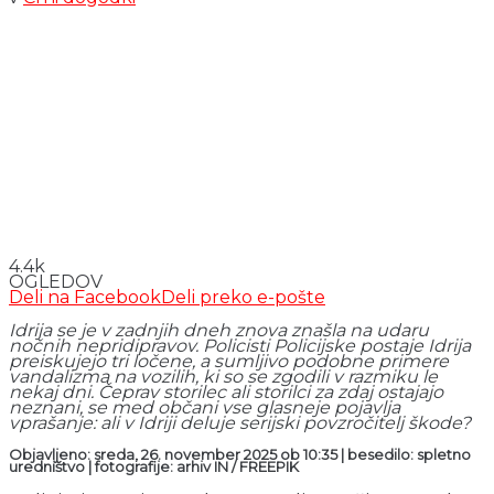
4.4k
OGLEDOV
Deli na Facebook
Deli preko e-pošte
Idrija se je v zadnjih dneh znova znašla na udaru
nočnih nepridipravov. Policisti Policijske postaje Idrija
preiskujejo tri ločene, a sumljivo podobne primere
vandalizma na vozilih, ki so se zgodili v razmiku le
nekaj dni. Čeprav storilec ali storilci za zdaj ostajajo
neznani, se med občani vse glasneje pojavlja
vprašanje:
ali v Idriji deluje serijski povzročitelj škode?
Objavljeno: sreda, 26. november 2025 ob 10:35 | besedilo: spletno
uredništvo | fotografije: arhiv IN / FREEPIK