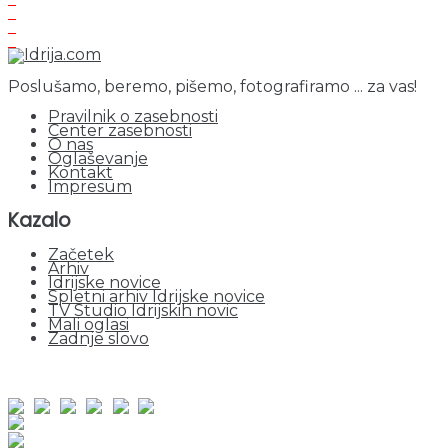
Poslušamo, beremo, pišemo, fotografiramo ... za vas!
Pravilnik o zasebnosti
Center zasebnosti
O nas
Oglaševanje
Kontakt
Impresum
Kazalo
Začetek
Arhiv
Idrijske novice
Spletni arhiv Idrijske novice
TV Studio Idrijskih novic
Mali oglasi
Zadnje slovo
obiskov od 1. januarja 2026
Obiskovalcev skupaj : 937857
Prikazov skupaj : 2504447