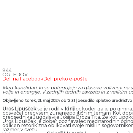
844
OGLEDOV
Deli na Facebook
Deli preko e-pošte
Med kandidati, ki se potegujejo za glasove volivcev na s
volje in energije. V zadnjih tednih zavzeto in z velikim u
Objavljeno: torek, 21. maj 2024 ob 12:31 | besedilo: spletno uredništvo
Uroš Lipušček
se je rodil v
Idriji
odkoder ga je po gimnazi
posvečal predvsem zunanjepolitičnim temam. Kot dopisnik 
predsednika Jugoslavije Josipa Broza Tita. Že kot upoko
Uroš Lipušček je dober poznavalec mednarodnih odnosov in
odličen retorik zna oblikovati svoje misli in sogovornik
razmer v svetu.