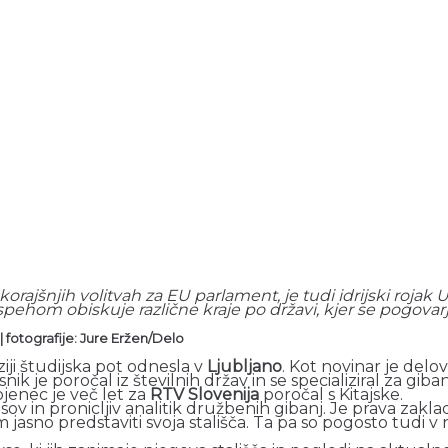
korajšnjih volitvah za EU parlament, je tudi idrijski roja
spehom obiskuje različne kraje po državi, kjer se pogovarja 
 | fotografije: Jure Eržen/Delo
ji študijska pot odnesla v
Ljubljano
. Kot novinar je delov
je poročal iz številnih držav in se specializiral za giba
jenec je več let za
RTV Slovenija
poročal s Kitajske.
 pronicljiv analitik družbenih gibanj. Je prava zakladnica
om jasno predstaviti svoja stališča. Ta pa so pogosto tudi