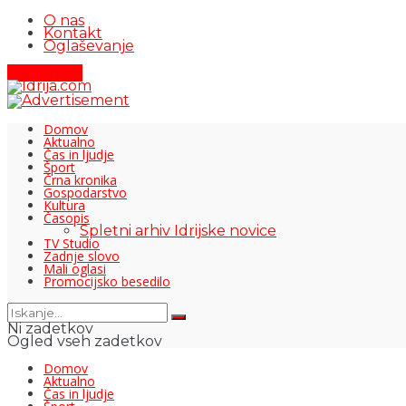
O nas
Kontakt
Oglaševanje
Pišite nam
Domov
Aktualno
Čas in ljudje
Šport
Črna kronika
Gospodarstvo
Kultura
Časopis
Spletni arhiv Idrijske novice
TV Studio
Zadnje slovo
Mali oglasi
Promocijsko besedilo
Ni zadetkov
Ogled vseh zadetkov
Domov
Aktualno
Čas in ljudje