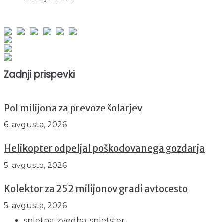
obiskov od 1. januarja 2026
Obiskovalcev skupaj : 940744
Prikazov skupaj : 2512613
Trenutno : 23
Zadnji prispevki
Pol milijona za prevoze šolarjev
6. avgusta, 2026
Helikopter odpeljal poškodovanega gozdarja
5. avgusta, 2026
Kolektor za 252 milijonov gradi avtocesto
5. avgusta, 2026
spletna izvedba: spletster