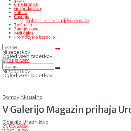
Šport
Črna kronika
Gospodarstvo
Kultura
Časopis
Spletni arhiv Idrijske novice
TV Studio
Zadnje slovo
Mali oglasi
Promocijsko besedilo
Ni zadetkov
Ogled vseh zadetkov
Ni zadetkov
Ogled vseh zadetkov
Domov
Aktualno
V Galerijo Magazin prihaja Ur
Objavilo
Uredništvo
21. 05. 2024
v
Aktualno