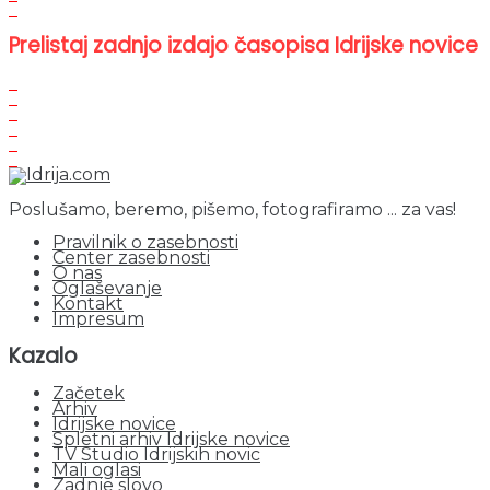
Prelistaj zadnjo izdajo časopisa Idrijske novice
Poslušamo, beremo, pišemo, fotografiramo ... za vas!
Pravilnik o zasebnosti
Center zasebnosti
O nas
Oglaševanje
Kontakt
Impresum
Kazalo
Začetek
Arhiv
Idrijske novice
Spletni arhiv Idrijske novice
TV Studio Idrijskih novic
Mali oglasi
Zadnje slovo