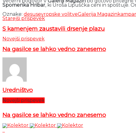
Večerni pogovor v
Galeriji Magazin
bo gotovo pritegnil 
Spomenka Hribar
, ki Uroša Lipuščka ceni in spoštuje.
Oznake:
desus
evropske volitve
Galerija Magazin
kampan
Starejši prispevek
S kamenjem zaustavili drsenje plazu
Novejši prispevek
Na gasilce se lahko vedno zanesemo
Uredništvo
Novejši prispevek
Na gasilce se lahko vedno zanesemo