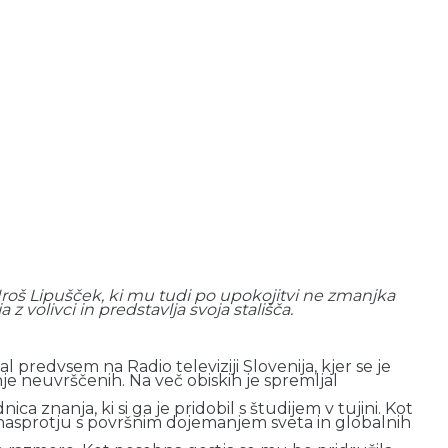
k Uroš Lipušček, ki mu tudi po upokojitvi ne zmanjka
z volivci in predstavlja svoja stališča.
al predvsem na Radio televiziji Slovenija, kjer se je
nje neuvrščenih. Na več obiskih je spremljal
 znanja, ki si ga je pridobil s študijem v tujini. Kot
 v nasprotju s površnim dojemanjem sveta in globalnih