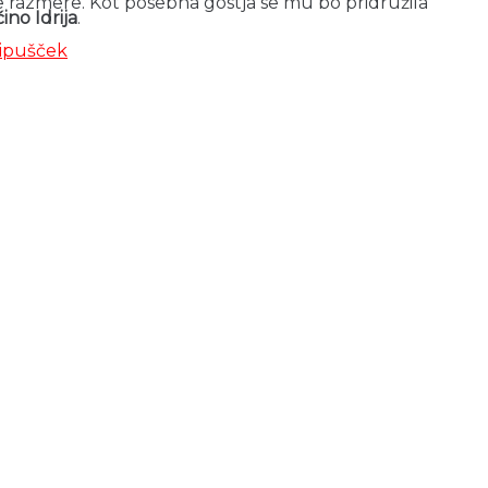
lne razmere. Kot posebna gostja se mu bo pridružila
ino Idrija
.
lipušček