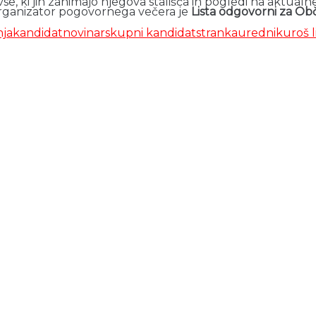
vse, ki jih zanimajo njegova stališča in pogledi na aktua
 Organizator pogovornega večera je
Lista odgovorni za Obč
ja
kandidat
novinar
skupni kandidat
stranka
urednik
uroš 