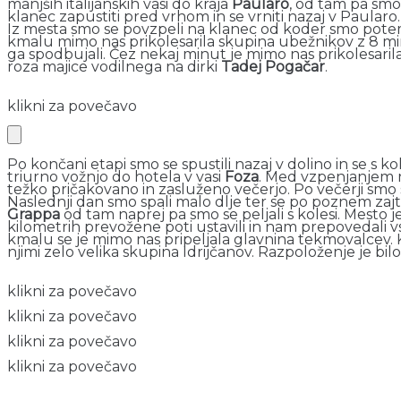
manjših italijanskih vasi do kraja
Paularo
, od tam pa smo
klanec zapustiti pred vrhom in se vrniti nazaj v Paularo. T
Iz mesta smo se povzpeli na klanec od koder smo potem spre
kmalu mimo nas prikolesarila skupina ubežnikov z 8 minut
ga spodbujali. Čez nekaj minut je mimo nas prikolesaril
roza majice vodilnega na dirki
Tadej Pogačar
.
klikni za povečavo
Po končani etapi smo se spustili nazaj v dolino in se s ko
triurno vožnjo do hotela v vasi
Foza
. Med vzpenjanjem na
težko pričakovano in zasluženo večerjo. Po večerji smo s
Naslednji dan smo spali malo dlje ter se po poznem zajtrk
Grappa
od tam naprej pa smo se peljali s kolesi. Mesto j
kilometrih prevožene poti ustavili in nam prepovedali v
kmalu se je mimo nas pripeljala glavnina tekmovalcev. Ko
njimi zelo velika skupina Idrijčanov. Razpoloženje je bil
klikni za povečavo
klikni za povečavo
klikni za povečavo
klikni za povečavo