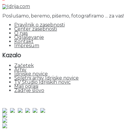
Poslušamo, beremo, pišemo, fotografiramo ... za vas!
Pravilnik o zasebnosti
Center zasebnosti
O nas
Oglaševanje
Kontakt
Impresum
Kazalo
Začetek
Arhiv
Idrijske novice
Spletni arhiv Idrijske novice
TV Studio Idrijskih novic
Mali oglasi
Zadnje slovo
obiskov od 1. januarja 2026
Obiskovalcev skupaj : 935536
Prikazov skupaj : 2500467
Trenutno : 3