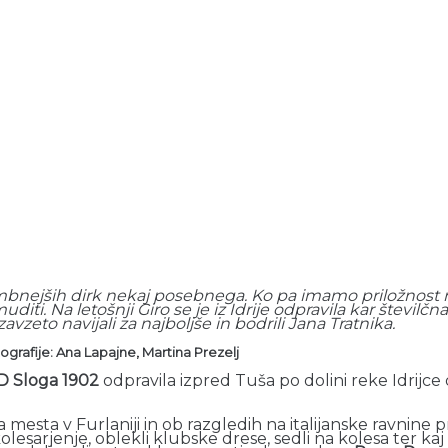
nejših dirk nekaj posebnega. Ko pa imamo priložnost n
diti. Na letošnji Giro se je iz Idrije odpravila kar številč
vzeto navijali za najboljše in bodrili Jana Tratnika.
tografije: Ana Lapajne, Martina Prezelj
KD Sloga 1902
odpravila izpred Tuša po dolini reke Idrijce
 mesta v Furlaniji in ob razgledih na italijanske ravnine pr
kolesarjenje, oblekli klubske drese, sedli na kolesa ter kaj