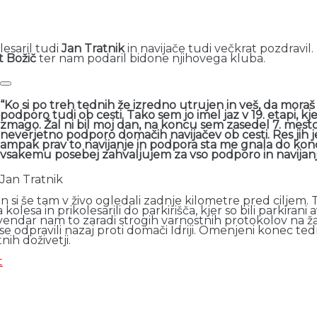
lesaril tudi
Jan Tratnik
in navijače tudi večkrat pozdravil
 Božič
ter nam podaril bidone njihovega kluba.
“Ko si po treh tednih že izredno utrujen in veš, da moraš 
podporo tudi ob cesti. Tako sem jo imel jaz v 19. etapi, k
zmago. Žal ni bil moj dan, na koncu sem zasedel 7. mesto,
neverjetno podporo domačih navijačev ob cesti. Res jih 
ampak prav to navijanje in podpora sta me gnala do konca, 
vsakemu posebej zahvaljujem za vso podporo in navijanj
Jan Tratnik
in si še tam v živo ogledali zadnje kilometre pred ciljem
olesa in prikolesarili do parkirišča, kjer so bili parkirani
 vendar nam to zaradi strogih varnostnih protokolov na žal
e odpravili nazaj proti domači Idriji. Omenjeni konec tedna
ih doživetji.
t