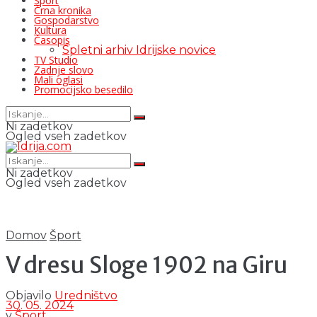
Šport
Črna kronika
Gospodarstvo
Kultura
Časopis
Spletni arhiv Idrijske novice
TV Studio
Zadnje slovo
Mali oglasi
Promocijsko besedilo
Ni zadetkov
Ogled vseh zadetkov
Ni zadetkov
Ogled vseh zadetkov
Domov
Šport
V dresu Sloge 1902 na Giru
Objavilo
Uredništvo
30. 05. 2024
v
Šport