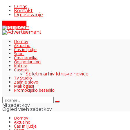
O nas
Kontakt
Oglaševanje
Pišite nam
Domov
Aktualno
Čas in ljudje
Šport
Črna kronika
Gospodarstvo
Kultura
Časopis
Spletni arhiv Idrijske novice
TV Studio
Zadnje slovo
Mali oglasi
Promocijsko besedilo
Ni zadetkov
Ogled vseh zadetkov
Domov
Aktualno
Čas in ljudje