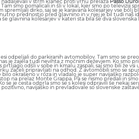
 nadaljevali v strm klanec proti vrhu prelaza
Passo Duro
am smo pomalicali in šli v lokal, kjer smo po televiziji spr
mljali dirko, saj se je karavana kolesarjev vse bolj bližal
no prednostjo pred glavnino in v njej je bil tudi naš idr
a še glavnina kolesarjev v kateri sta bila še dva slovens
lesi odpeljali do parkiranih avtomobilov. Tam smo se preoble
s je zajela tudi nevihta z močnim deževjem. Ko smo prišli
 prtljago odšli v sobe in kmalu zaspali, saj smo bili že v
u začeli pripravljati na odhod. Z avtomobili smo se spusti
e bilo okrašeno v roza in vladalo je super navijaško razpo
stop na prelaz Monte Grappa. Pa se nismo predali in smo s
 se je cesta odprla smo se s kolesi odpravili še nekaj ser
o pozitivno, navijaško in prevladovale so slovenske zastave