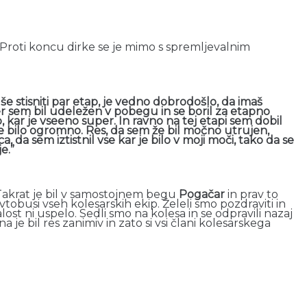
. Proti koncu dirke se je mimo s spremljevalnim
še stisniti par etap, je vedno dobrodošlo, da imaš
jer sem bil udeležen v pobegu in se boril za etapno
 kar je vseeno super. In ravno na tej etapi sem dobil
je bilo ogromno. Res, da sem že bil močno utrujen,
da sem iztistnil vse kar je bilo v moji moči, tako da se
e.”
. Takrat je bil v samostojnem begu
Pogačar
in prav to
 avtobusi vseh kolesarskih ekip. Želeli smo pozdraviti in
ost ni uspelo. Sedli smo na kolesa in se odpravili nazaj
 je bil res zanimiv in zato si vsi člani kolesarskega