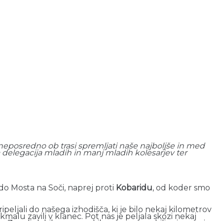
eposredno ob trasi spremljati naše najboljše in med
na delegacija mladih in manj mladih kolesarjev ter
 do Mosta na Soči, naprej proti
Kobaridu
, od koder smo
ipeljali do našega izhodišča, ki je bilo nekaj kilometrov
 kmalu zavili v klanec. Pot nas je peljala skozi nekaj