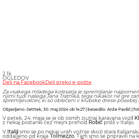
2.1k
OGLEDOV
Deli na Facebook
Deli preko e-pošte
Za vsakega mladega kolesarja je spremljanje najpomemb
njimi tudi našega Jana Tratnika, tega nikakor ne gre zamu
spremljevalcev, ki so oblečeni v klubske drese posebej za
Objavljeno: četrtek, 30. maj 2024 ob 14:27 | besedilo: Anže Pavšič
|
fo
V petek, 24. maja se je ob osmih zjutraj karavana vozi
l 
z nekaj postanki čez mejni prehod
Robič
prišli v Italijo.
V
Italiji
smo se po nekaj urah vožnje skozi stara italijanska
oddaljeno od kraja
Tolmezzo
. Tam smo se pripravili na 