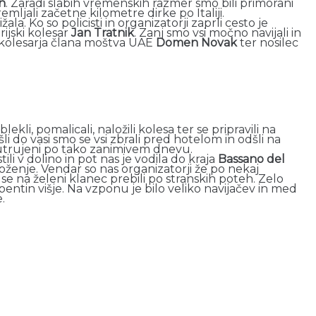
n
. Zaradi slabih vremenskih razmer smo bili primorani
emljali začetne kilometre dirke po Italiji.
a. Ko so policisti in organizatorji zaprli cesto je
ijski kolesar
Jan Tratnik
. Zanj smo vsi močno navijali in
ka kolesarja člana moštva UAE
Domen Novak
ter nosilec
kli, pomalicali, naložili kolesa ter se pripravili na
 do vasi smo se vsi zbrali pred hotelom in odšli na
si utrujeni po tako zanimivem dnevu.
li v dolino in pot nas je vodila do kraja
Bassano del
loženje. Vendar so nas organizatorji že po nekaj
e na želeni klanec prebili po stranskih poteh. Zelo
pentin višje. Na vzponu je bilo veliko navijačev in med
.