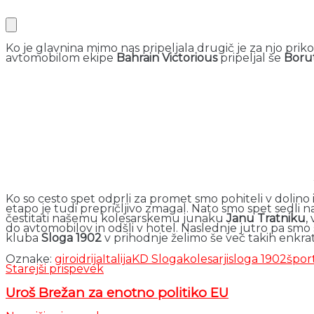
Ko je glavnina mimo nas pripeljala drugič je za njo priko
avtomobilom ekipe
Bahrain Victorious
pripeljal še
Borut
Ko so cesto spet odprli za promet smo pohiteli v dolino 
etapo je tudi prepričljivo zmagal. Nato smo spet sedli na k
čestitati našemu kolesarskemu junaku
Janu Tratniku
,
do avtomobilov in odšli v hotel. Naslednje jutro pa smo s
kluba
Sloga 1902
v prihodnje želimo še več takih enkratn
Oznake:
giro
idrija
Italija
KD Sloga
kolesarji
sloga 1902
špor
Starejši prispevek
Uroš Brežan za enotno politiko EU