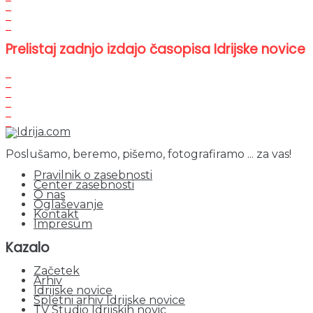
Prelistaj zadnjo izdajo časopisa Idrijske novice
Poslušamo, beremo, pišemo, fotografiramo ... za vas!
Pravilnik o zasebnosti
Center zasebnosti
O nas
Oglaševanje
Kontakt
Impresum
Kazalo
Začetek
Arhiv
Idrijske novice
Spletni arhiv Idrijske novice
TV Studio Idrijskih novic