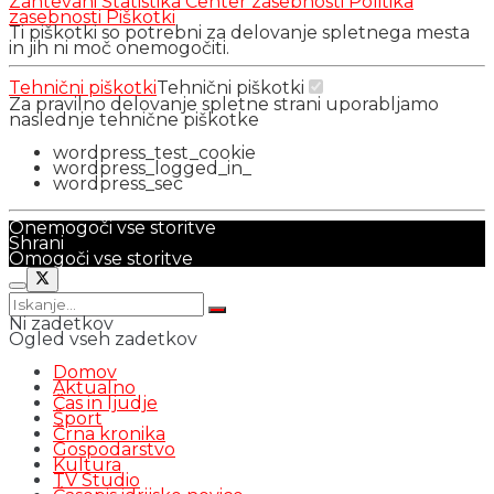
Zahtevani
Statistika
Center zasebnosti
Politika
zasebnosti
Piškotki
Ti piškotki so potrebni za delovanje spletnega mesta
in jih ni moč onemogočiti.
Tehnični piškotki
Tehnični piškotki
Za pravilno delovanje spletne strani uporabljamo
naslednje tehnične piškotke
wordpress_test_cookie
wordpress_logged_in_
wordpress_sec
Onemogoči vse storitve
Shrani
Omogoči vse storitve
Ni zadetkov
Ogled vseh zadetkov
Domov
Aktualno
Čas in ljudje
Šport
Črna kronika
Gospodarstvo
Kultura
TV Studio