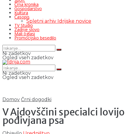
Šport
Črna kronika
Gospodarstvo
Kultura
Časopis
Spletni arhiv Idrijske novice
TV Studio
Zadnje slovo
Mali oglasi
Promocijsko besedilo
Ni zadetkov
Ogled vseh zadetkov
Ni zadetkov
Ogled vseh zadetkov
Domov
Črni dogodki
V Ajdovščini specialci lovijo
podivjana psa
Objavilo
Uredništvo