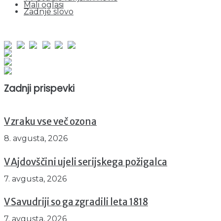
Mali oglasi
Zadnje slovo
obiskov od 1. januarja 2026
Obiskovalcev skupaj : 960629
Prikazov skupaj : 2545941
Trenutno : 80
Zadnji prispevki
V zraku vse več ozona
8. avgusta, 2026
V Ajdovščini ujeli serijskega požigalca
7. avgusta, 2026
V Savudriji so ga zgradili leta 1818
7. avgusta, 2026