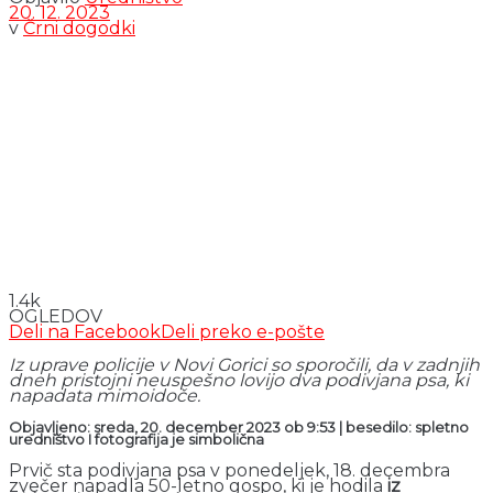
20. 12. 2023
v
Črni dogodki
1.4k
OGLEDOV
Deli na Facebook
Deli preko e-pošte
Iz uprave policije v Novi Gorici so sporočili, da v zadnjih
dneh pristojni neuspešno lovijo dva podivjana psa, ki
napadata mimoidoče.
Objavljeno: sreda, 20. december 2023 ob 9:53 | besedilo: spletno
uredništvo I fotografija je simbolična
Prvič sta podivjana psa v ponedeljek, 18. decembra
zvečer napadla 50-letno gospo, ki je hodila
iz