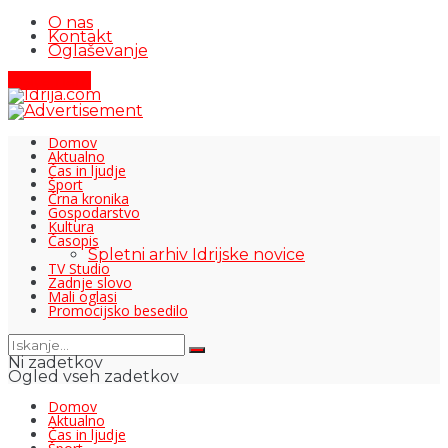
O nas
Kontakt
Oglaševanje
Pišite nam
Domov
Aktualno
Čas in ljudje
Šport
Črna kronika
Gospodarstvo
Kultura
Časopis
Spletni arhiv Idrijske novice
TV Studio
Zadnje slovo
Mali oglasi
Promocijsko besedilo
Ni zadetkov
Ogled vseh zadetkov
Domov
Aktualno
Čas in ljudje