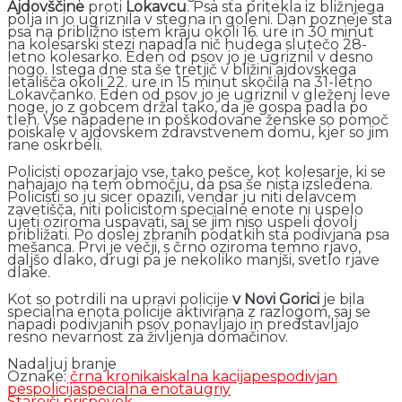
Ajdovščine
proti
Lokavcu
. Psa sta pritekla iz bližnjega
polja in jo ugriznila v stegna in goleni. Dan pozneje sta
psa na približno istem kraju okoli 16. ure in 30 minut
na kolesarski stezi napadla nič hudega slutečo 28-
letno kolesarko. Eden od psov jo je ugriznil v desno
nogo. Istega dne sta še tretjič v bližini ajdovskega
letališča okoli 22. ure in 15 minut skočila na 31-letno
Lokavčanko. Eden od psov jo je ugriznil v gleženj leve
noge, jo z gobcem držal tako, da je gospa padla po
tleh. Vse napadene in poškodovane ženske so pomoč
poiskale v ajdovskem zdravstvenem domu, kjer so jim
rane oskrbeli.
Policisti opozarjajo vse, tako pešce, kot kolesarje, ki se
nahajajo na tem območju, da psa še nista izsledena.
Policisti so ju sicer opazili, vendar ju niti delavcem
zavetišča, niti policistom specialne enote ni uspelo
ujeti oziroma uspavati, saj se jim niso uspeli dovolj
približati. Po doslej zbranih podatkih sta podivjana psa
mešanca. Prvi je večji, s črno oziroma temno rjavo,
daljšo dlako, drugi pa je nekoliko manjši, svetlo rjave
dlake.
Kot so potrdili na upravi policije
v Novi Gorici
je bila
specialna enota policije aktivirana z razlogom, saj se
napadi podivjanih psov ponavljajo in predstavljajo
resno nevarnost za življenja domačinov.
Nadaljuj branje
Oznake:
črna kronika
iskalna kacija
pes
podivjan
pes
policija
specialna enota
ugriy
Starejši prispevek