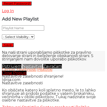
Log In
Add New Playlist
Na naši strani uporabljamo piškotke za pravilno
delovanje strani in beleženje obiskanosti strani. S
strinjanjem nam dovolite uporabo piškotkov.
Potrjujem
Nastavitve
Zavračam
Center zasebnosti
Piškotki
Close Popup
Nastavitve zasebnosti shranjene!
Idrija.com
Nastavitve zasebnosti
Ko obiščete katero koli spletno mesto, le to lahko
shranjuje ali pridobi podatke v vašem brskalniku,
večinoma v obliki piškotkov. Tukaj nadzirate svoje
osebne nastavitve za piškotke.