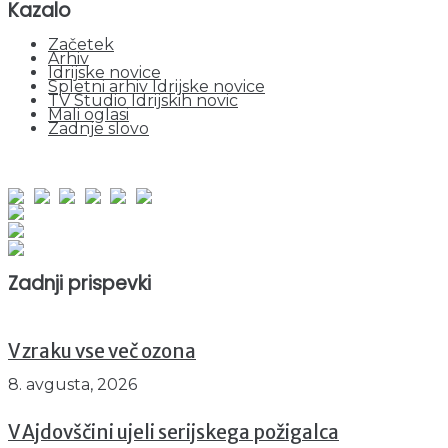
Kazalo
Začetek
Arhiv
Idrijske novice
Spletni arhiv Idrijske novice
TV Studio Idrijskih novic
Mali oglasi
Zadnje slovo
obiskov od 1. januarja 2026
Obiskovalcev skupaj : 962692
Prikazov skupaj : 2548972
Trenutno : 49
Zadnji prispevki
V zraku vse več ozona
8. avgusta, 2026
V Ajdovščini ujeli serijskega požigalca