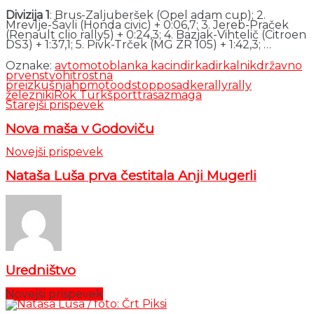
Divizija 1
: Brus-Zaljuberšek (Opel adam cup); 2.
Mrevlje-Šavli (Honda civic) + 0:06,7; 3. Jereb-Praček
(Renault clio rally5) + 0:24,3; 4. Bazjak-Vihtelič (Citroen
DS3) + 1:37,1; 5. Pivk-Trček (MG ZR 105) + 1:42,3; …
Oznake:
avtomoto
blanka kacin
dirka
dirkalnik
državno
prvenstvo
hitrostna
preizkušnja
hp
moto
odstop
posadke
rally
rally
železniki
Rok Turk
šport
trasa
zmaga
Starejši prispevek
Nova maša v Godoviču
Novejši prispevek
Nataša Luša prva čestitala Anji Mugerli
Uredništvo
Novejši prispevek