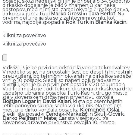
posadk, skozi nedeljski cilj jih je pripeljalo 34. Sobotno
dirkaško dogajanje je bilo v znamenju kar nekaj
odstopov, med njimi sta, zaradi okvare črpalke goriva,
dirko zaključila tudi
Marko Grossi
in
Tara Berlot
. Na
prvem delu relija sta se z zahtevnimi ovinki, kot
vodilna, najbolje spopadla
Rok Turk
in
Blanka Kacin
.
klikni za povečavo
klikni za povečavo
V diviziji 3 je že prvi dan odstopila večina tekmovalcev.
V nedeljo se je, na preostalih šest od desetih hitrostnih
preizkušenj, po tehničnih okvarah na dirkaške sedeže
vrnilo 10 posadk. Sledili so napeti boji, predvsem v
diviziji 1, kjer je bilo prvih pet posadk v 20 sekundah.
Vodilno mesto je tudi tekom drugega dirkaškega dne
uspešno ubranila posadka Turk-Kacin, drugo mesto
sta v slovenskem državnem prvenstvu osvojila
Boštjan Logar
in
David Kalan
, ki sta po osemnajstih
letih ponovno skupaj sedla v dirkalnik. Na tretjem
mestu je dirko končala posadka
Klemenčič-Ošlaj
.
Sledili sta posadki
Čendak-Markežič
in
Škulj-Ocvirk
.
Darko Peljhan
in
Matej Čar
sta v seštevku za
slovensko državno prvenstvo osvojila 10. mesto.