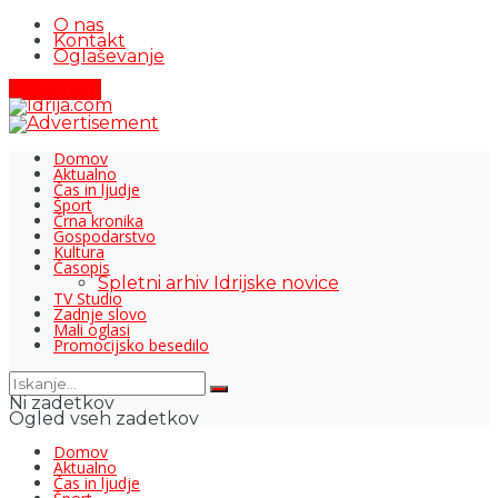
O nas
Kontakt
Oglaševanje
Pišite nam
Domov
Aktualno
Čas in ljudje
Šport
Črna kronika
Gospodarstvo
Kultura
Časopis
Spletni arhiv Idrijske novice
TV Studio
Zadnje slovo
Mali oglasi
Promocijsko besedilo
Ni zadetkov
Ogled vseh zadetkov
Domov
Aktualno
Čas in ljudje