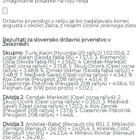
zmagovalne posadke na cilju relija
Državno prvenstvo v reliju se bo nadaljevalo konec
avgusta v okolici Žalca, z relijem
Doline zelenega zlata
.
Rezultati za slovensko državno prvenstvo v
Železnikih:
Skupno
: Turk-Kacin (Hyundai i20 rally2) 1:02:00,6; 2.
Logar-Kalan (Škoda fabia R5) + 1:37,3; 3. Klemenčič-
Ošlaj (Škoda fabia R5) + 2:56,0; 4. Čendak-Markežič
(Opel corsa rally4) + 3:13,8; 5. Škulj-Ocvirk (Opel corsa
rally4) + 3:48,8; 6. Zrinski-Vidmar (Škoda fabia rally2) +
3:48,9; 7. Medved-Šavelj (Opel corsa rally4) + 4:34,1; 8.
Kos-Zevnik (Peugeot 208 rally4) + 4:51,4; 9.
Glasenčnik-Pistotnik (Peugeot 208 rally4) + 4:58,4; 10.
Peljhan-Čar (VW polo proto) + 5:02,1; …
Divizija 2
: Čendak-Markežič (Opel corsa rally4); 2.
Škulj-Ocvirk (Opel corsa rally4) + 0:35,0; 3. Medved-
Šavelj (Opel corsa rally4) + 1:20,3; 4. Kos-Zevnik
(Peugeot 208 rally4) + 1:37,6; 5. Glasenčnik-Pistotnik
(Peugeot 208 rally4) + 1:44,6; …
Divizija 3
: Anželak-Babič (Renault clio RS); 2. Miklavčič-
Černigoj (Renault clio RS) + 24:05,4; 3. Kresnik-Cotič
(Renault clio RS) + 24:23,4; 4. Mihevc-Rovtar (Renault
clio RS) + 34:28,5