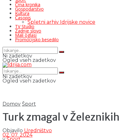
Šport
Črna kronika
Gospodarstvo
Kultura
Časopis
Spletni arhiv Idrijske novice
TV Studio
Zadnje slovo
Mali oglasi
Promocijsko besedilo
Ni zadetkov
Ogled vseh zadetkov
Ni zadetkov
Ogled vseh zadetkov
Domov
Šport
Turk zmagal v Železnikih
Objavilo
Uredništvo
02. 07. 2024
v
Šport