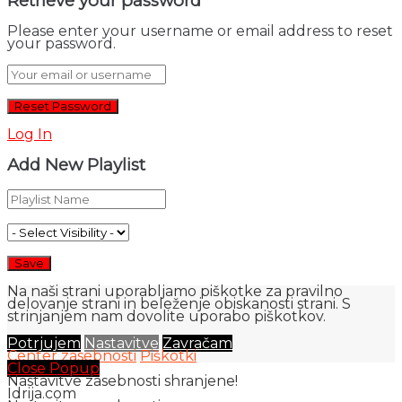
Retrieve your password
Please enter your username or email address to reset
your password.
Log In
Add New Playlist
Na naši strani uporabljamo piškotke za pravilno
delovanje strani in beleženje obiskanosti strani. S
strinjanjem nam dovolite uporabo piškotkov.
Potrjujem
Nastavitve
Zavračam
Center zasebnosti
Piškotki
Close Popup
Nastavitve zasebnosti shranjene!
Idrija.com