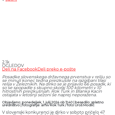
2.1k
OGLEDOV
Deli na Facebook
Deli preko e-pošte
Posadke slovenskega državnega prvenstva v reliju so
se minuli konec tedna preizkusile na razgibani trasi
relija v Železnikih. Na dirko se je prijavilo 66 posadk, ki
so se spopadle s skupno skoraj 100 kilometri v 10
hitrostnih preizkušnjah. Rok Turk in Blanka Kacin
ostajata v letošnji sezoni še naprej neporažena.
Objavljeno: ponedeljek, 1. julij 2024 ob 11:40 | besedilo: spletno
uredništvo | fotografije: arhiv Rok Turk / foto Uroš Modlic
V slovenski konkurenci je dirko v soboto pričelo 47