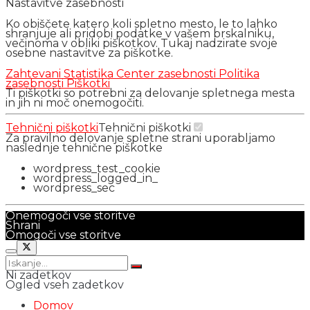
Nastavitve zasebnosti
Ko obiščete katero koli spletno mesto, le to lahko
shranjuje ali pridobi podatke v vašem brskalniku,
večinoma v obliki piškotkov. Tukaj nadzirate svoje
osebne nastavitve za piškotke.
Zahtevani
Statistika
Center zasebnosti
Politika
zasebnosti
Piškotki
Ti piškotki so potrebni za delovanje spletnega mesta
in jih ni moč onemogočiti.
Tehnični piškotki
Tehnični piškotki
Za pravilno delovanje spletne strani uporabljamo
naslednje tehnične piškotke
wordpress_test_cookie
wordpress_logged_in_
wordpress_sec
Onemogoči vse storitve
Shrani
Omogoči vse storitve
Ni zadetkov
Ogled vseh zadetkov
Domov