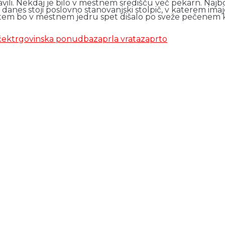
ili. Nekdaj je bilo v mestnem središču več pekarn. Najbo
danes stoji poslovno stanovanjski stolpič, v katerem imajo
 potem bo v mestnem jedru spet dišalo po sveže pečenem
ček
trgovinska ponudba
zaprla vrata
zaprto