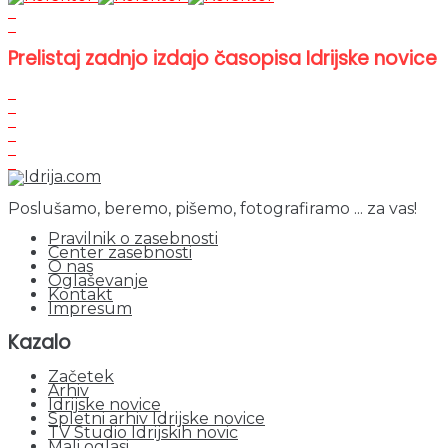
Prelistaj zadnjo izdajo časopisa Idrijske novice
Poslušamo, beremo, pišemo, fotografiramo ... za vas!
Pravilnik o zasebnosti
Center zasebnosti
O nas
Oglaševanje
Kontakt
Impresum
Kazalo
Začetek
Arhiv
Idrijske novice
Spletni arhiv Idrijske novice
TV Studio Idrijskih novic
Mali oglasi