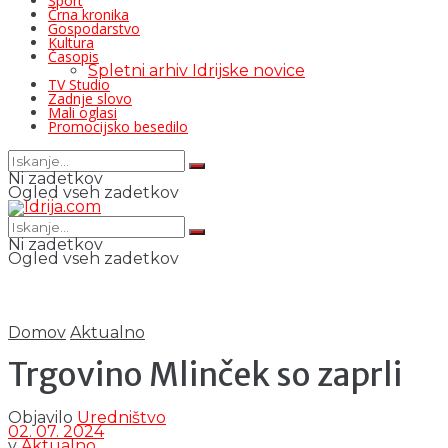
Šport
Črna kronika
Gospodarstvo
Kultura
Časopis
Spletni arhiv Idrijske novice
TV Studio
Zadnje slovo
Mali oglasi
Promocijsko besedilo
Ni zadetkov
Ogled vseh zadetkov
Ni zadetkov
Ogled vseh zadetkov
Domov
Aktualno
Trgovino Mlinček so zaprli
Objavilo
Uredništvo
02. 07. 2024
v
Aktualno