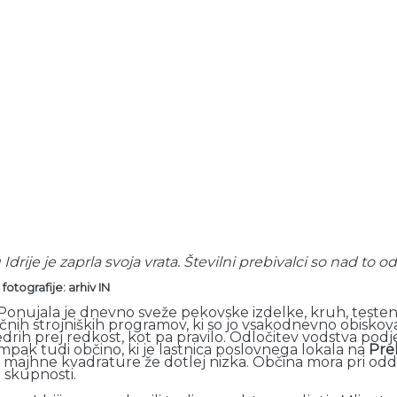
je je zaprla svoja vrata. Številni prebivalci so nad to od
 fotografije: arhiv IN
na. Ponujala je dnevno sveže pekovske izdelke, kruh, test
ičnih strojniških programov, ki so jo vsakodnevno obiskov
jedrih prej redkost, kot pa pravilo. Odločitev vodstva podj
mpak tudi občino, ki je lastnica poslovnega lokala na
Prel
adi majhne kvadrature že dotlej nizka. Občina mora pri od
 skupnosti.