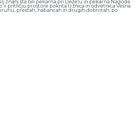
lj znani sta bili pekarna pri Deželu in pekarna Nagode.
 v pritličju prostore pokrita tržnica in odvetnica Vesna
 kruhu, prestah, habancah in drugih dobrotah, po