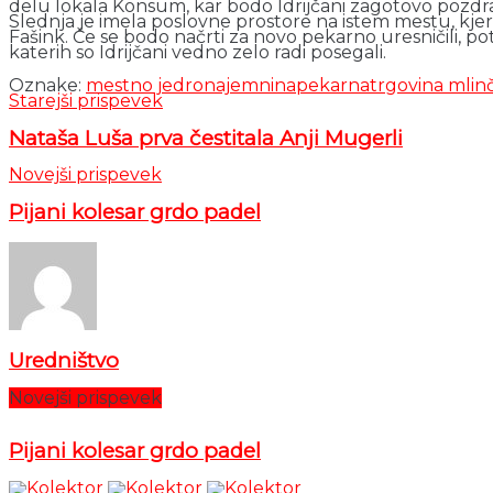
delu lokala Konsum, kar bodo Idrijčani zagotovo pozdrav
Slednja je imela poslovne prostore na istem mestu, kjer 
Fašink. Če se bodo načrti za novo pekarno uresničili,
katerih so Idrijčani vedno zelo radi posegali.
Oznake:
mestno jedro
najemnina
pekarna
trgovina mlin
Starejši prispevek
Nataša Luša prva čestitala Anji Mugerli
Novejši prispevek
Pijani kolesar grdo padel
Uredništvo
Novejši prispevek
Pijani kolesar grdo padel