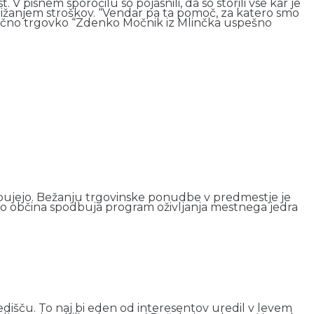
. V pisnem sporočilu so pojasnili, da so storili vse kar je
m znižanjem stroškov. “Vendar pa ta pomoč, za katero smo
 odlično trgovko “Zdenko Močnik iz Mlinčka uspešno
potrebujejo. Bežanju trgovinske ponudbe v predmestje je
Zato občina spodbuja program oživljanja mestnega jedra
dišču. To naj bi eden od interesentov uredil v levem