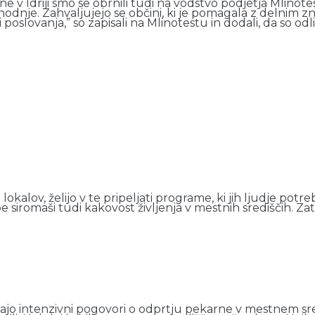
ine v Idriji smo se obrnili tudi na vodstvo podjetja Mlinotest
 prihodnje. Zahvaljujejo se občini, ki je pomagala z delni
i poslovanja,” so zapisali na Mlinotestu in dodali, da so
ih lokalov, želijo v te pripeljati programe, ki jih ljudje 
e siromaši tudi kakovost življenja v mestnih središčih. 
kajo intenzivni pogovori o odprtju pekarne v mestnem sre