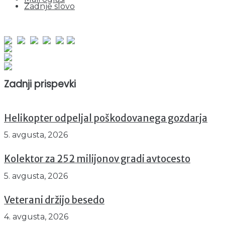
Zadnje slovo
obiskov od 1. januarja 2026
Obiskovalcev skupaj : 935411
Prikazov skupaj : 2500292
Trenutno : 8
Zadnji prispevki
Helikopter odpeljal poškodovanega gozdarja
5. avgusta, 2026
Kolektor za 252 milijonov gradi avtocesto
5. avgusta, 2026
Veterani držijo besedo
4. avgusta, 2026