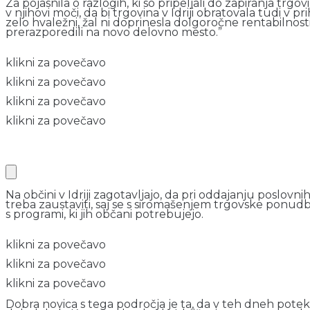
Za pojasnila o razlogih, ki so pripeljali do zapiranja trgov
v njihovi moči, da bi trgovina v Idriji obratovala tudi v
zelo hvaležni, žal ni doprinesla dolgoročne rentabilnost
prerazporedili na novo delovno mesto.”
klikni za povečavo
klikni za povečavo
klikni za povečavo
klikni za povečavo
Na občini v Idriji zagotavljajo, da pri oddajanju poslovn
treba zaustaviti, saj se s siromašenjem trgovske ponudb
s programi, ki jih občani potrebujejo.
klikni za povečavo
klikni za povečavo
klikni za povečavo
Dobra novica s tega področja je ta, da v teh dneh pote