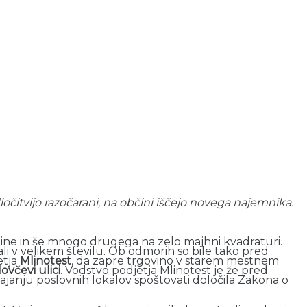
ločitvijo razočarani, na občini iščejo novega najemnika.
enine in še mnogo drugega na zelo majhni kvadraturi.
ali v velikem številu. Ob odmorih so bile tako pred
etja
Mlinotest
, da zapre trgovino v starem mestnem
ovčevi ulici
. Vodstvo podjetja Mlinotest je že pred
dajanju poslovnih lokalov spoštovati določila Zakona o