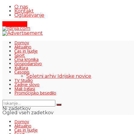
O nas
Kontakt
Oglaševanje
Pišite nam
Domov
Aktualno
Čas in ljudje
Šport
Črna kronika
Gospodarstvo
Kultura
Časopis
Spletni arhiv Idrijske novice
TV Studio
Zadnje slovo
Mali oglasi
Promocijsko besedilo
Ni zadetkov
Ogled vseh zadetkov
Domov
Aktualno
Čas in ljudje