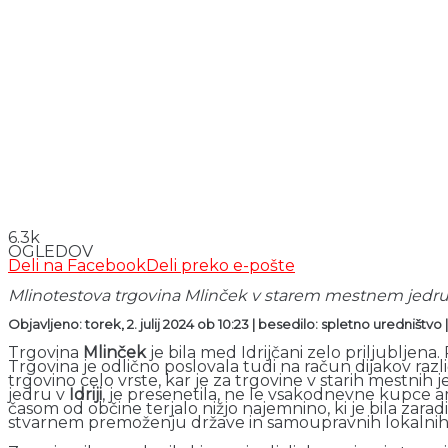
6.3k
OGLEDOV
Deli na Facebook
Deli preko e-pošte
Mlinotestova trgovina Mlinček v starem mestnem jedru Idri
Objavljeno: torek, 2. julij 2024 ob 10:23 | besedilo: spletno uredništvo |
Trgovina
Mlinček
je bila med Idrijčani zelo priljublje
Trgovina je odlično poslovala tudi na račun dijakov razl
trgovino celo vrste, kar je za trgovine v starih mestnih 
jedru v
Idriji
, je presenetila, ne le vsakodnevne kupce a
časom od občine terjalo nižjo najemnino, ki je bila zar
stvarnem premoženju države in samoupravnih lokalnih