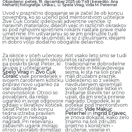
Objavljeno: petek, 19. december 2025 ob 7:49
|
besedilo: Ana
Menard
|
fotografije: Urška L. U. Špela Virag, Vida M. Peternel
Uvod v praznično dogajanje se je začel že ob koncu
novembra, ko so učenci pod mentorstvom učiteljice
Žive Čuk Ćoralić izdelovali adventne venčke. Iz
naravnih materialov, dišečih vejic in različnih okraskov
so pod njihovimi spretnimi rokami nastale prave male
umetnine. Pri ustvarjanju so se jim pridružile tudi
članice krajevne skupnosti, ki so z izkušnjami, idejami
in dobro voljo dodatno obogatile delavnico.
Za iskrice v očeh učencev
Kot vsako leto smo se tudi
in toplino v šolskem okolju
letos razveselili
pa poskrbi škrat Peter, ki
tradicionalne dobrodelne
skupaj z učiteljicama
tombole in Miklavževega
Špelo Virag
in
Živo Čuk
sejma, ki sta na šoli pravi
Ćoralić
vsak ponedeljek v
mali družabni praznik.
svojem čarobnem kotičku
Udeleženci so z velikim
pripravi novo uganko za
navdušenjem spremljali
vse radovedne
svoje tombolske listke in
osnovnošolce. Otroci so
žrebanje številk ter srčno
povabljeni, da rešijo
upali, da jim sreča prinese
uganko in svoje odgovore
nagrado. Dogodek, ki je
oddajo v škratkov kotiček.
potekal pod mentorstvom
Škrat Peter ob koncu
učiteljic
Vide Makuc
tedna izžreba pravilen
Peternel
in
Ingrid Erjavec
,
odgovor in nekoga
je znova dokazal, kako zelo
nagradi. Pri reševanju
znamo na šoli združiti
zabavnih ugank morajo
prijetno s koristnim –
otroci uporabiti domišljijo
druženje, veselje in