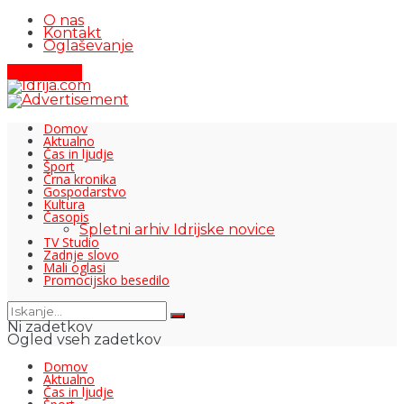
O nas
Kontakt
Oglaševanje
Pišite nam
Domov
Aktualno
Čas in ljudje
Šport
Črna kronika
Gospodarstvo
Kultura
Časopis
Spletni arhiv Idrijske novice
TV Studio
Zadnje slovo
Mali oglasi
Promocijsko besedilo
Ni zadetkov
Ogled vseh zadetkov
Domov
Aktualno
Čas in ljudje