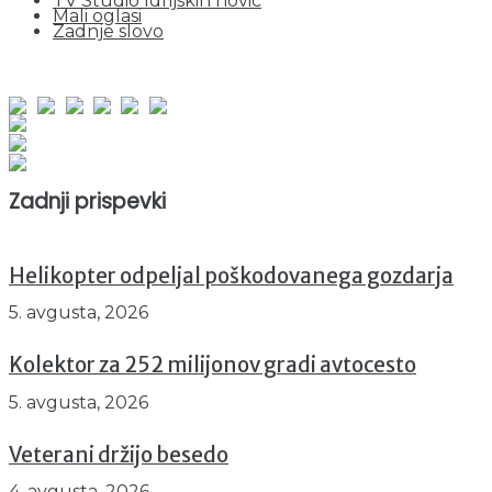
TV Studio Idrijskih novic
Mali oglasi
Zadnje slovo
obiskov od 1. januarja 2026
Obiskovalcev skupaj : 935628
Prikazov skupaj : 2500592
Trenutno : 10
Zadnji prispevki
Helikopter odpeljal poškodovanega gozdarja
5. avgusta, 2026
Kolektor za 252 milijonov gradi avtocesto
5. avgusta, 2026
Veterani držijo besedo
4. avgusta, 2026