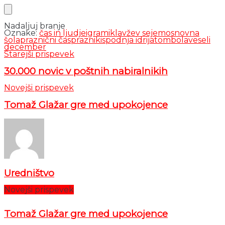
Nadaljuj branje
Oznake:
čas in ljudje
igra
miklavžev sejem
osnovna
šola
praznični čas
prazniki
spodnja idrija
tombola
veseli
december
Starejši prispevek
30.000 novic v poštnih nabiralnikih
Novejši prispevek
Tomaž Glažar gre med upokojence
Uredništvo
Novejši prispevek
Tomaž Glažar gre med upokojence