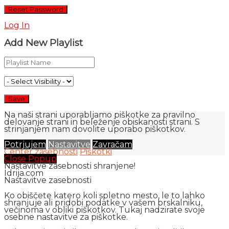
Log In
Add New Playlist
Na naši strani uporabljamo piškotke za pravilno
delovanje strani in beleženje obiskanosti strani. S
strinjanjem nam dovolite uporabo piškotkov.
Potrjujem
Nastavitve
Zavračam
Center zasebnosti
Piškotki
Close Popup
Nastavitve zasebnosti shranjene!
Idrija.com
Nastavitve zasebnosti
Ko obiščete katero koli spletno mesto, le to lahko
shranjuje ali pridobi podatke v vašem brskalniku,
večinoma v obliki piškotkov. Tukaj nadzirate svoje
osebne nastavitve za piškotke.