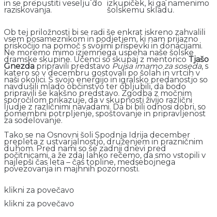
in se prepustiti veselju do
izkupiček, ki ga namenimo
raziskovanja.
šolskemu skladu.
Ob tej priložnosti bi se radi še enkrat iskreno zahvalili
vsem posameznikom in podjetjem, ki nam prijazno
priskočijo na pomoč s svojimi prispevki in donacijami.
Ne moremo mimo izjemnega uspeha naše šolske
dramske skupine. Učenci so skupaj z mentorico
Tjašo
Gnezda
pripravili predstavo
Pujsa imamo za soseda
, s
katero so v decembru gostovali po šolah in vrtcih v
naši okolici. S svojo energijo in igralsko predanostjo so
navdušili mlado občinstvo ter obljubili, da bodo
pripravili še kakšno predstavo. Zgodba z močnim
sporočilom prikazuje, da v skupnosti živijo različni
ljudje z različnimi navadami. Da bi bili odnosi dobri, so
pomembni potrpljenje, spoštovanje in pripravljenost
za sodelovanje.
Tako se na Osnovni šoli Spodnja Idrija december
prepleta z ustvarjalnostjo, druženjem in prazničnim
duhom. Pred nami so še zadnji dnevi pred
počitnicami, a že zdaj lahko rečemo, da smo vstopili v
najlepši čas leta – čas topline, medsebojnega
povezovanja in majhnih pozornosti.
klikni za povečavo
klikni za povečavo