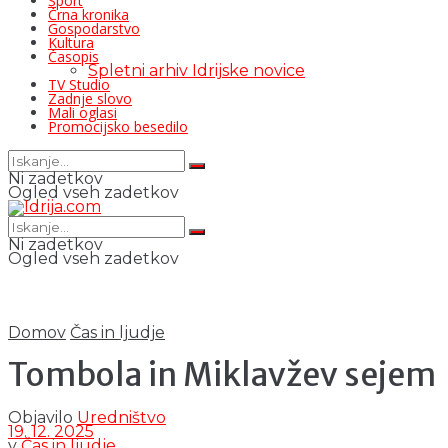
Šport
Črna kronika
Gospodarstvo
Kultura
Časopis
Spletni arhiv Idrijske novice
TV Studio
Zadnje slovo
Mali oglasi
Promocijsko besedilo
Ni zadetkov
Ogled vseh zadetkov
Ni zadetkov
Ogled vseh zadetkov
Domov
Čas in ljudje
Tombola in Miklavžev sejem
Objavilo
Uredništvo
19. 12. 2025
v
Čas in ljudje