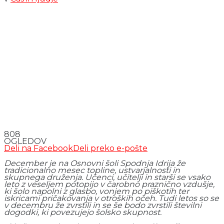
808
OGLEDOV
Deli na Facebook
Deli preko e-pošte
December je na Osnovni šoli Spodnja Idrija že
tradicionalno mesec topline, ustvarjalnosti in
skupnega druženja. Učenci, učitelji in starši se vsako
leto z veseljem potopijo v čarobno praznično vzdušje,
ki šolo napolni z glasbo, vonjem po piškotih ter
iskricami pričakovanja v otroških očeh. Tudi letos so se
v decembru že zvrstili in se še bodo zvrstili številni
dogodki, ki povezujejo šolsko skupnost.