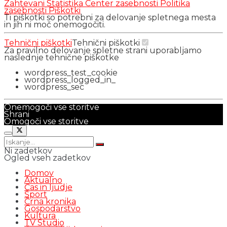
Zahtevani
Statistika
Center zasebnosti
Politika
zasebnosti
Piškotki
Ti piškotki so potrebni za delovanje spletnega mesta
in jih ni moč onemogočiti.
Tehnični piškotki
Tehnični piškotki
Za pravilno delovanje spletne strani uporabljamo
naslednje tehnične piškotke
wordpress_test_cookie
wordpress_logged_in_
wordpress_sec
Onemogoči vse storitve
Shrani
Omogoči vse storitve
Ni zadetkov
Ogled vseh zadetkov
Domov
Aktualno
Čas in ljudje
Šport
Črna kronika
Gospodarstvo
Kultura
TV Studio