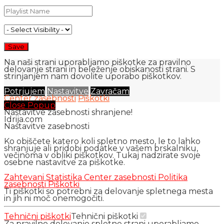
Na naši strani uporabljamo piškotke za pravilno
delovanje strani in beleženje obiskanosti strani. S
strinjanjem nam dovolite uporabo piškotkov.
Potrjujem
Nastavitve
Zavračam
Center zasebnosti
Piškotki
Close Popup
Nastavitve zasebnosti shranjene!
Idrija.com
Nastavitve zasebnosti
Ko obiščete katero koli spletno mesto, le to lahko
shranjuje ali pridobi podatke v vašem brskalniku,
večinoma v obliki piškotkov. Tukaj nadzirate svoje
osebne nastavitve za piškotke.
Zahtevani
Statistika
Center zasebnosti
Politika
zasebnosti
Piškotki
Ti piškotki so potrebni za delovanje spletnega mesta
in jih ni moč onemogočiti.
Tehnični piškotki
Tehnični piškotki
Za pravilno delovanje spletne strani uporabljamo