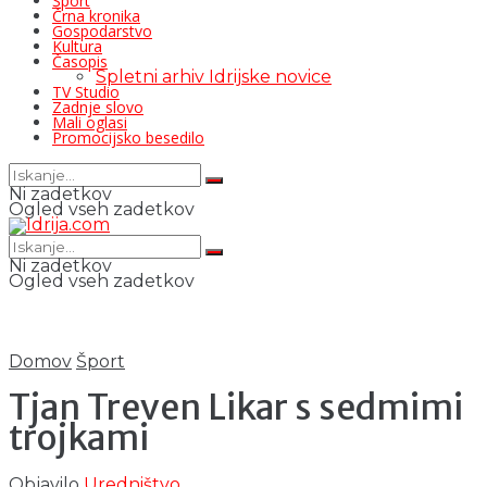
Šport
Črna kronika
Gospodarstvo
Kultura
Časopis
Spletni arhiv Idrijske novice
TV Studio
Zadnje slovo
Mali oglasi
Promocijsko besedilo
Ni zadetkov
Ogled vseh zadetkov
Ni zadetkov
Ogled vseh zadetkov
Domov
Šport
Tjan Treven Likar s sedmimi
trojkami
Objavilo
Uredništvo