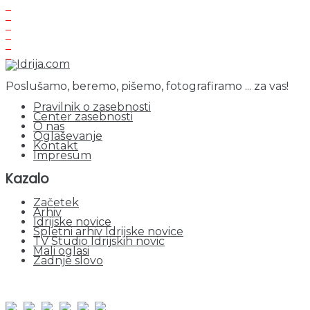
Poslušamo, beremo, pišemo, fotografiramo ... za vas!
Pravilnik o zasebnosti
Center zasebnosti
O nas
Oglaševanje
Kontakt
Impresum
Kazalo
Začetek
Arhiv
Idrijske novice
Spletni arhiv Idrijske novice
TV Studio Idrijskih novic
Mali oglasi
Zadnje slovo
obiskov od 1. januarja 2026