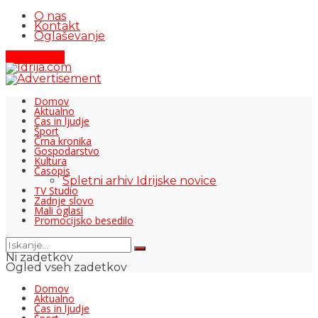
O nas
Kontakt
Oglaševanje
Pišite nam
Domov
Aktualno
Čas in ljudje
Šport
Črna kronika
Gospodarstvo
Kultura
Časopis
Spletni arhiv Idrijske novice
TV Studio
Zadnje slovo
Mali oglasi
Promocijsko besedilo
Ni zadetkov
Ogled vseh zadetkov
Domov
Aktualno
Čas in ljudje