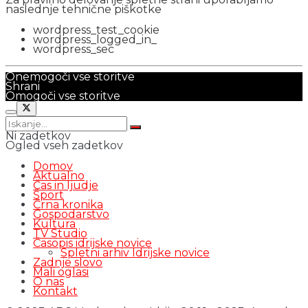
naslednje tehnične piškotke
wordpress_test_cookie
wordpress_logged_in_
wordpress_sec
Onemogoči vse storitve
Shrani
Omogoči vse storitve
Ni zadetkov
Ogled vseh zadetkov
Domov
Aktualno
Čas in ljudje
Šport
Črna kronika
Gospodarstvo
Kultura
TV Studio
Časopis idrijske novice
Spletni arhiv Idrijske novice
Zadnje slovo
Mali oglasi
O nas
Kontakt