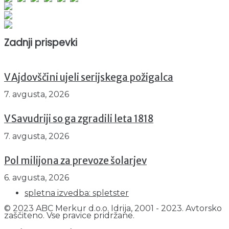
Obiskovalcev skupaj : 943969
Prikazov skupaj : 2519349
Trenutno : 54
Zadnji prispevki
V Ajdovščini ujeli serijskega požigalca
7. avgusta, 2026
V Savudriji so ga zgradili leta 1818
7. avgusta, 2026
Pol milijona za prevoze šolarjev
6. avgusta, 2026
spletna izvedba: spletster
© 2023 ABC Merkur d.o.o. Idrija, 2001 - 2023. Avtorsko
zaščiteno. Vse pravice pridržane.