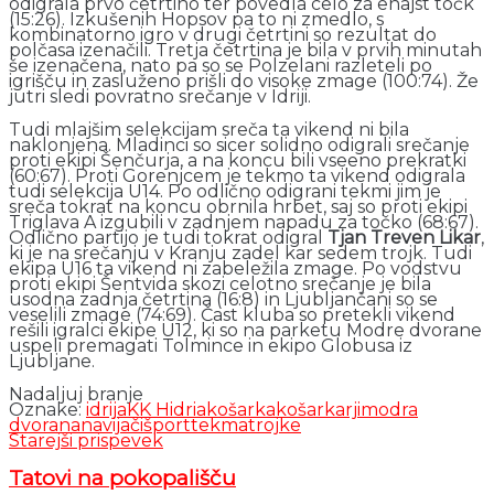
odigrala prvo četrtino ter povedla celo za enajst točk
(15:26). Izkušenih Hopsov pa to ni zmedlo, s
kombinatorno igro v drugi četrtini so rezultat do
polčasa izenačili. Tretja četrtina je bila v prvih minutah
še izenačena, nato pa so se Polzelani razleteli po
igrišču in zasluženo prišli do visoke zmage (100:74). Že
jutri sledi povratno srečanje v Idriji.
Tudi mlajšim selekcijam sreča ta vikend ni bila
naklonjena. Mladinci so sicer solidno odigrali srečanje
proti ekipi Šenčurja, a na koncu bili vseeno prekratki
(60:67). Proti Gorenjcem je tekmo ta vikend odigrala
tudi selekcija U14. Po odlično odigrani tekmi jim je
sreča tokrat na koncu obrnila hrbet, saj so proti ekipi
Triglava A izgubili v zadnjem napadu za točko (68:67).
Odlično partijo je tudi tokrat odigral
Tjan Treven Likar
,
ki je na srečanju v Kranju zadel kar sedem trojk. Tudi
ekipa U16 ta vikend ni zabeležila zmage. Po vodstvu
proti ekipi Šentvida skozi celotno srečanje je bila
usodna zadnja četrtina (16:8) in Ljubljančani so se
veselili zmage (74:69). Čast kluba so pretekli vikend
rešili igralci ekipe U12, ki so na parketu Modre dvorane
uspeli premagati Tolmince in ekipo Globusa iz
Ljubljane.
Nadaljuj branje
Oznake:
idrija
KK Hidria
košarka
košarkarji
modra
dvorana
navijači
šport
tekma
trojke
Starejši prispevek
Tatovi na pokopališču