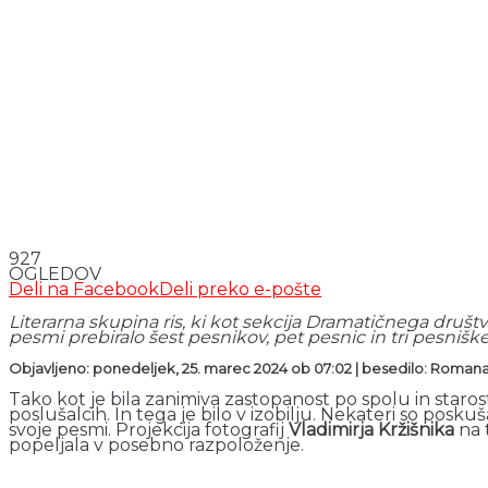
927
OGLEDOV
Deli na Facebook
Deli preko e-pošte
Literarna skupina ris, ki kot sekcija Dramatičnega društv
pesmi prebiralo šest pesnikov, pet pesnic in tri pesniš
Objavljeno: ponedeljek, 25. marec 2024 ob 07:02 | besedilo: Roman
Tako kot je bila zanimiva zastopanost po spolu in starost
poslušalcih. In tega je bilo v izobilju. Nekateri so posk
svoje pesmi. Projekcija fotografij
Vladimirja Kržišnika
na 
popeljala v posebno razpoloženje.