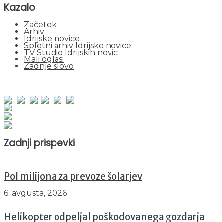
Kazalo
Začetek
Arhiv
Idrijske novice
Spletni arhiv Idrijske novice
TV Studio Idrijskih novic
Mali oglasi
Zadnje slovo
obiskov od 1. januarja 2026
Obiskovalcev skupaj : 941326
Prikazov skupaj : 2513957
Trenutno : 2
Zadnji prispevki
Pol milijona za prevoze šolarjev
6. avgusta, 2026
Helikopter odpeljal poškodovanega gozdarja