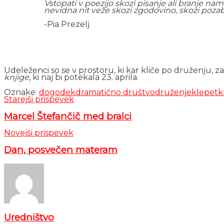
Vstopati v poezijo skozi pisanje ali branje na
nevidna nit veže skozi zgodovino, skozi pozab
-Pia Prezelj
Udeleženci so se v prostoru, ki kar kliče po druženju, za
knjige
, ki naj bi potekala 23. aprila.
Oznake:
dogodek
dramatično društvo
druženje
klepet
k
Starejši prispevek
Marcel Štefančič med bralci
Novejši prispevek
Dan, posvečen materam
Uredništvo