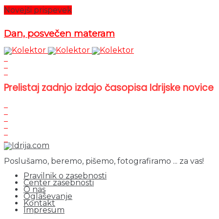
Novejši prispevek
Dan, posvečen materam
Prelistaj zadnjo izdajo časopisa Idrijske novice
Poslušamo, beremo, pišemo, fotografiramo ... za vas!
Pravilnik o zasebnosti
Center zasebnosti
O nas
Oglaševanje
Kontakt
Impresum