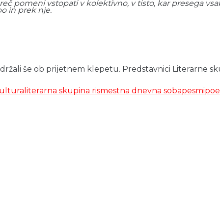
mreč pomeni vstopati v kolektivno, v tisto, kar presega vs
o in prek nje.
držali še ob prijetnem klepetu. Predstavnici Literarne skup
ultura
literarna skupina ris
mestna dnevna soba
pesmi
poe