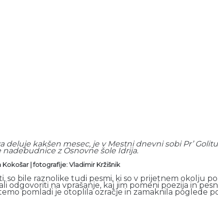
a deluje kakšen mesec, je v Mestni dnevni sobi Pr’ Golitu 2
ke nadebudnice z Osnovne šole Idrija.
a Kokošar
|
fotografije: Vladimir Kržišnik
i, so bile raznolike tudi pesmi, ki so v prijetnem okolju 
ušali odgovoriti na vprašanje, kaj jim pomeni poezija in pe
temo pomladi je otoplila ozračje in zamaknila poglede p