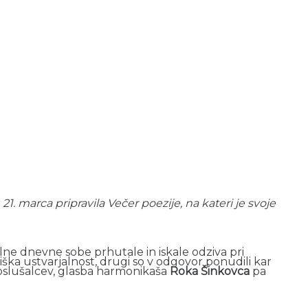
1. marca pripravila Večer poezije, na kateri je svoje
polne dnevne sobe prhutale in iskale odziva pri
sniška ustvarjalnost, drugi so v odgovor ponudili kar
oslušalcev, glasba harmonikaša
Roka Šinkovca
pa