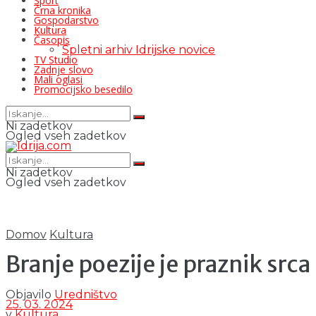
Šport
Črna kronika
Gospodarstvo
Kultura
Časopis
Spletni arhiv Idrijske novice
TV Studio
Zadnje slovo
Mali oglasi
Promocijsko besedilo
Ni zadetkov
Ogled vseh zadetkov
Ni zadetkov
Ogled vseh zadetkov
Domov
Kultura
Branje poezije je praznik srca
Objavilo
Uredništvo
25. 03. 2024
v
Kultura