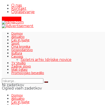
O nas
Kontakt
Oglaševanje
Pišite nam
Domov
Aktualno
Čas in ljudje
Šport
Črna kronika
Gospodarstvo
Kultura
Časopis
Spletni arhiv Idrijske novice
TV Studio
Zadnje slovo
Mali oglasi
Promocijsko besedilo
Ni zadetkov
Ogled vseh zadetkov
Domov
Aktualno
Čas in ljudje