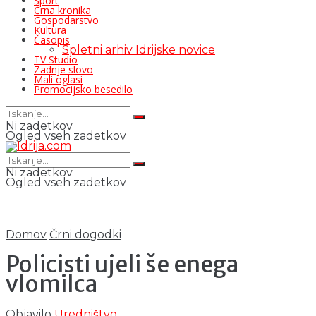
Šport
Črna kronika
Gospodarstvo
Kultura
Časopis
Spletni arhiv Idrijske novice
TV Studio
Zadnje slovo
Mali oglasi
Promocijsko besedilo
Ni zadetkov
Ogled vseh zadetkov
Ni zadetkov
Ogled vseh zadetkov
Domov
Črni dogodki
Policisti ujeli še enega
vlomilca
Objavilo
Uredništvo