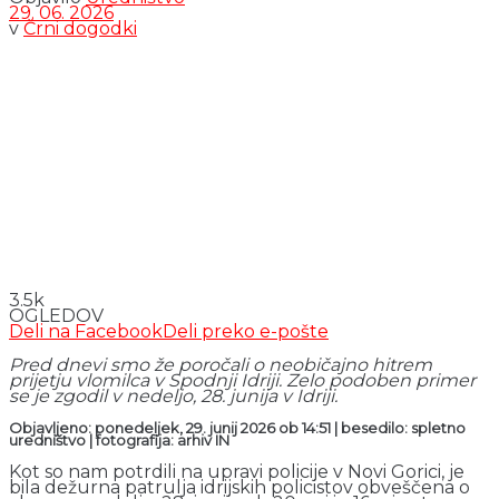
29. 06. 2026
v
Črni dogodki
3.5k
OGLEDOV
Deli na Facebook
Deli preko e-pošte
Pred dnevi smo že poročali o neobičajno hitrem
prijetju vlomilca v Spodnji Idriji. Zelo podoben primer
se je zgodil v nedeljo, 28. junija v Idriji.
Objavljeno: ponedeljek, 29. junij 2026 ob 14:51 | besedilo: spletno
uredništvo | fotografija: arhiv IN
Kot so nam potrdili na upravi policije v Novi Gorici, je
bila dežurna patrulja idrijskih policistov obveščena o