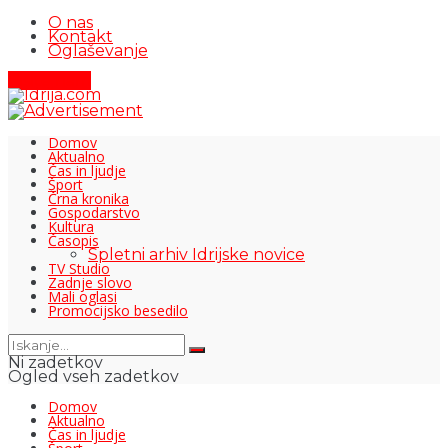
O nas
Kontakt
Oglaševanje
Pišite nam
Domov
Aktualno
Čas in ljudje
Šport
Črna kronika
Gospodarstvo
Kultura
Časopis
Spletni arhiv Idrijske novice
TV Studio
Zadnje slovo
Mali oglasi
Promocijsko besedilo
Ni zadetkov
Ogled vseh zadetkov
Domov
Aktualno
Čas in ljudje