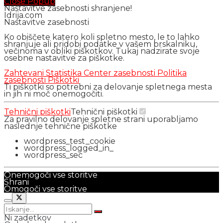
Close Popup
Nastavitve zasebnosti shranjene!
Idrija.com
Nastavitve zasebnosti
Ko obiščete katero koli spletno mesto, le to lahko
shranjuje ali pridobi podatke v vašem brskalniku,
večinoma v obliki piškotkov. Tukaj nadzirate svoje
osebne nastavitve za piškotke.
Zahtevani
Statistika
Center zasebnosti
Politika
zasebnosti
Piškotki
Ti piškotki so potrebni za delovanje spletnega mesta
in jih ni moč onemogočiti.
Tehnični piškotki
Tehnični piškotki
Za pravilno delovanje spletne strani uporabljamo
naslednje tehnične piškotke
wordpress_test_cookie
wordpress_logged_in_
wordpress_sec
Onemogoči vse storitve
Shrani
Omogoči vse storitve
Ni zadetkov