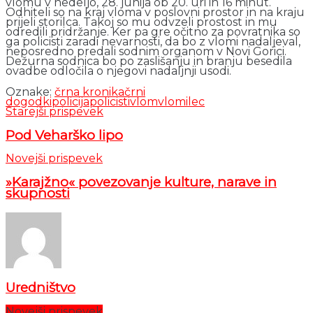
vlomu v nedeljo, 28. junija ob 20. uri in 16 minut.
Odhiteli so na kraj vloma v poslovni prostor in na kraju
prijeli storilca. Takoj so mu odvzeli prostost in mu
odredili pridržanje. Ker pa gre očitno za povratnika so
ga policisti zaradi nevarnosti, da bo z vlomi nadaljeval,
neposredno predali sodnim organom v Novi Gorici.
Dežurna sodnica bo po zaslišanju in branju besedila
ovadbe odločila o njegovi nadaljnji usodi.
Oznake:
črna kronika
črni
dogodki
policija
policisti
vlom
vlomilec
Starejši prispevek
Pod Veharško lipo
Novejši prispevek
»Karajžno« povezovanje kulture, narave in
skupnosti
Uredništvo
Novejši prispevek