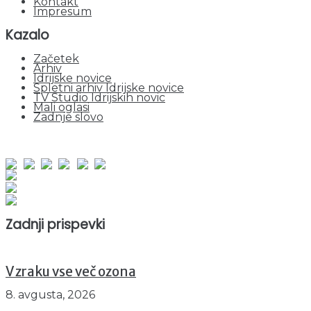
Kontakt
Impresum
Kazalo
Začetek
Arhiv
Idrijske novice
Spletni arhiv Idrijske novice
TV Studio Idrijskih novic
Mali oglasi
Zadnje slovo
obiskov od 1. januarja 2026
Obiskovalcev skupaj : 955865
Prikazov skupaj : 2538769
Trenutno : 63
Zadnji prispevki
V zraku vse več ozona
8. avgusta, 2026