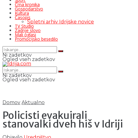
Šport
Črna kronika
Gospodarstvo
Kultura
Časopis
Spletni arhiv Idrijske novice
TV Studio
Zadnje slovo
Mali oglasi
Promocijsko besedilo
Ni zadetkov
Ogled vseh zadetkov
Ni zadetkov
Ogled vseh zadetkov
Domov
Aktualno
Policisti evakuirali
stanovalki dveh hiš v Idriji
Objavilo
Uredništvo