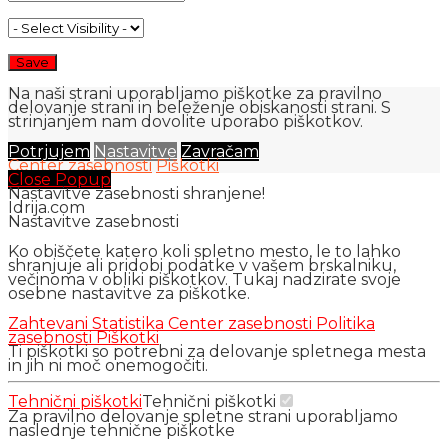
Na naši strani uporabljamo piškotke za pravilno
delovanje strani in beleženje obiskanosti strani. S
strinjanjem nam dovolite uporabo piškotkov.
Potrjujem
Nastavitve
Zavračam
Center zasebnosti
Piškotki
Close Popup
Nastavitve zasebnosti shranjene!
Idrija.com
Nastavitve zasebnosti
Ko obiščete katero koli spletno mesto, le to lahko
shranjuje ali pridobi podatke v vašem brskalniku,
večinoma v obliki piškotkov. Tukaj nadzirate svoje
osebne nastavitve za piškotke.
Zahtevani
Statistika
Center zasebnosti
Politika
zasebnosti
Piškotki
Ti piškotki so potrebni za delovanje spletnega mesta
in jih ni moč onemogočiti.
Tehnični piškotki
Tehnični piškotki
Za pravilno delovanje spletne strani uporabljamo
naslednje tehnične piškotke