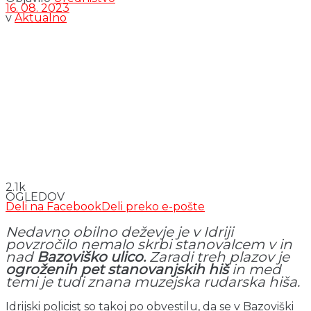
16. 08. 2023
v
Aktualno
2.1k
OGLEDOV
Deli na Facebook
Deli preko e-pošte
Nedavno obilno deževje je v Idriji
povzročilo nemalo skrbi stanovalcem v in
nad
Bazoviško ulico.
Zaradi treh plazov je
ogroženih pet stanovanjskih hiš
in med
temi je tudi znana muzejska rudarska hiša.
Idrijski policist so takoj po obvestilu, da se v Bazoviški