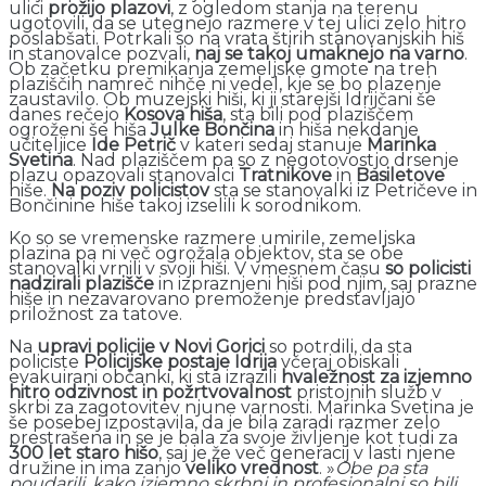
ulici
prožijo plazovi
, z ogledom stanja na terenu
ugotovili, da se utegnejo razmere v tej ulici zelo hitro
poslabšati. Potrkali so na vrata štirih stanovanjskih hiš
in stanovalce pozvali,
naj se takoj umaknejo na varno
.
Ob začetku premikanja zemeljske gmote na treh
plaziščih namreč nihče ni vedel, kje se bo plazenje
zaustavilo. Ob muzejski hiši, ki ji starejši Idrijčani še
danes rečejo
Kosova hiša
, sta bili pod plaziščem
ogroženi še hiša
Julke Bončina
in hiša nekdanje
učiteljice
Ide Petrič
v kateri sedaj stanuje
Marinka
Svetina
. Nad plaziščem pa so z negotovostjo drsenje
plazu opazovali stanovalci
Tratnikove
in
Basiletove
hiše.
Na poziv policistov
sta se stanovalki iz Petričeve in
Bončinine hiše takoj izselili k sorodnikom.
Ko so se vremenske razmere umirile, zemeljska
plazina pa ni več ogrožala objektov, sta se obe
stanovalki vrnili v svoji hiši. V vmesnem času
so policisti
nadzirali plazišče
in izpraznjeni hiši pod njim, saj prazne
hiše in nezavarovano premoženje predstavljajo
priložnost za tatove.
Na
upravi policije v Novi Gorici
so potrdili, da sta
policiste
Policijske postaje Idrija
včeraj obiskali
evakuirani občanki, ki sta izrazili
hvaležnost za izjemno
hitro odzivnost in požrtvovalnost
pristojnih služb v
skrbi za zagotovitev njune varnosti. Marinka Svetina je
še posebej izpostavila, da je bila zaradi razmer zelo
prestrašena in se je bala za svoje življenje kot tudi za
300 let staro hišo
, saj je že več generacij v lasti njene
družine in ima zanjo
veliko vrednost
. »
Obe pa sta
poudarili, kako izjemno skrbni in profesionalni so bili