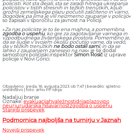
policisti. Kot sta dejali, sta se zaradi hitrega ukrepanja
policistov v tistih stresnih in težkih trenutkih, kljub
grožnji zemeljskega plazu počutili zaščiteno in varno,
dogodek pa jima je vlil neizmerno zaupanje v policijo
«
so zapisali v sporočilu za javnost na Policiji.
»
Za nas policiste je to še ena majhna, a pomembna
zgodba o uspehu
, ko gre za zagotavljanje varnega in
vzpodbudnega življenjskega prostora. Pomembno je,
da se ljudje v svojem okolju počutijo varne, da vedo,
da v težkih trenutkih
ne bodo ostali sami
, in da se
lahko z zaupanjem zanesejo na nas
« je še dodal
samostojni policijski inšpektor
Simon Rosič
iz uprave
policije v Novi Gorici.
Objavljeno: sreda, 16. avgusta 2023 ob 7;47 | besedilo: spletno
uredništvo | foto: arhiv PP Idrija
Nadaljuj branje
Oznake:
evakuacija
hvaležnost
idrija
plazovi
po
neurju
rudarska hiša
varnost
zgodba o uspehu
Starejši prispevek
Podmornica najboljša na turnirju v Jaznah
Novejši prispevek