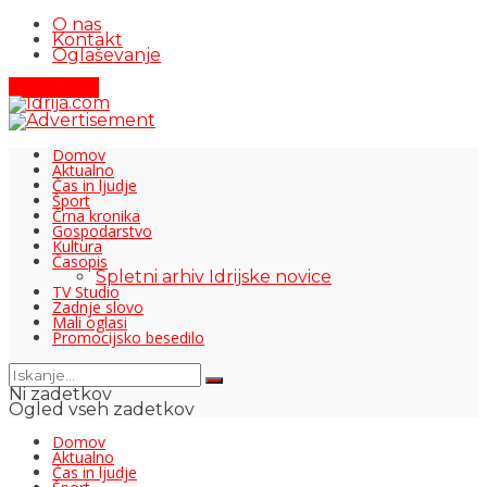
O nas
Kontakt
Oglaševanje
Pišite nam
Domov
Aktualno
Čas in ljudje
Šport
Črna kronika
Gospodarstvo
Kultura
Časopis
Spletni arhiv Idrijske novice
TV Studio
Zadnje slovo
Mali oglasi
Promocijsko besedilo
Ni zadetkov
Ogled vseh zadetkov
Domov
Aktualno
Čas in ljudje