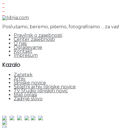
Poslušamo, beremo, pišemo, fotografiramo ... za vas!
Pravilnik o zasebnosti
Center zasebnosti
O nas
Oglaševanje
Kontakt
Impresum
Kazalo
Začetek
Arhiv
Idrijske novice
Spletni arhiv Idrijske novice
TV Studio Idrijskih novic
Mali oglasi
Zadnje slovo
obiskov od 1. januarja 2026
Obiskovalcev skupaj : 942148