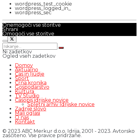
wordpress_test_cookie
wordpress_logged_in_
wordpress_sec
Onemogoči vse storitve
Shrani
Omogoči vse storitve
Ni zadetkov
Ogled vseh zadetkov
Domov
Aktualno
Čas in ljudje
Šport
Črna kronika
Gospodarstvo
Kultura
TV Studio
Časopis idrijske novice
Spletni arhiv Idrijske novice
Zadnje slovo
Mali oglasi
O nas
Kontakt
© 2023 ABC Merkur d.o.o. Idrija, 2001 - 2023. Avtorsko
zaščiteno. Vse pravice pridržane.