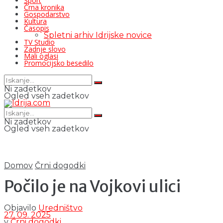
Šport
Črna kronika
Gospodarstvo
Kultura
Časopis
Spletni arhiv Idrijske novice
TV Studio
Zadnje slovo
Mali oglasi
Promocijsko besedilo
Ni zadetkov
Ogled vseh zadetkov
Ni zadetkov
Ogled vseh zadetkov
Domov
Črni dogodki
Počilo je na Vojkovi ulici
Objavilo
Uredništvo
27. 09. 2025
v
Črni dogodki