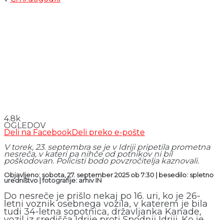
4.8k
OGLEDOV
Deli na Facebook
Deli preko e-pošte
V torek, 23. septembra se je v Idriji pripetila prometna
nesreča, v kateri pa nihče od potnikov ni bil
poškodovan. Policisti bodo povzročitelja kaznovali.
Objavljeno: sobota, 27. september 2025 ob 7:30 | besedilo: spletno
uredništvo
|
fotografije: arhiv IN
Do nesreče je prišlo nekaj po 16. uri, ko je 26-
letni voznik osebnega vozila, v katerem je bila
tudi 34-letna sopotnica, državljanka Kanade,
vozil iz središča Idrije proti Spodnji Idriji. Ko je