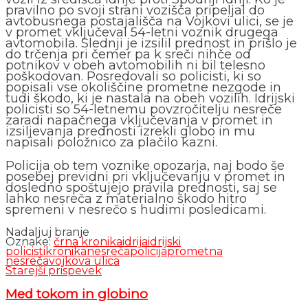
pravilno po svoji strani vozišča pripeljal do
avtobusnega postajališča na Vojkovi ulici, se je
v promet vključeval 54-letni voznik drugega
avtomobila. Slednji je izsilil prednost in prišlo je
do trčenja pri čemer pa k sreči nihče od
potnikov v obeh avtomobilih ni bil telesno
poškodovan. Posredovali so policisti, ki so
popisali vse okoliščine prometne nezgode in
tudi škodo, ki je nastala na obeh vozilih. Idrijski
policisti so 54-letnemu povzročitelju nesreče
zaradi napačnega vključevanja v promet in
izsiljevanja prednosti izrekli globo in mu
napisali položnico za plačilo kazni.
Policija ob tem voznike opozarja, naj bodo še
posebej previdni pri vključevanju v promet in
dosledno spoštujejo pravila prednosti, saj se
lahko nesreča z materialno škodo hitro
spremeni v nesrečo s hudimi posledicami.
Nadaljuj branje
Oznake:
črna kronika
idrija
idrijski
policisti
kronika
nesreča
policija
prometna
nesreča
vojkova ulica
Starejši prispevek
Med tokom in globino