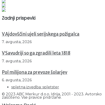
Obiskovalcev skupaj : 945682
Prikazov skupaj : 2523015
Trenutno : 119
Zadnji prispevki
V Ajdovščini ujeli serijskega požigalca
7. avgusta, 2026
V Savudriji so ga zgradili leta 1818
7. avgusta, 2026
Pol milijona za prevoze šolarjev
6. avgusta, 2026
spletna izvedba: spletster
© 2023 ABC Merkur d.o.o. Idrija, 2001 - 2023. Avtorsko
zaščiteno. Vse pravice pridržane.