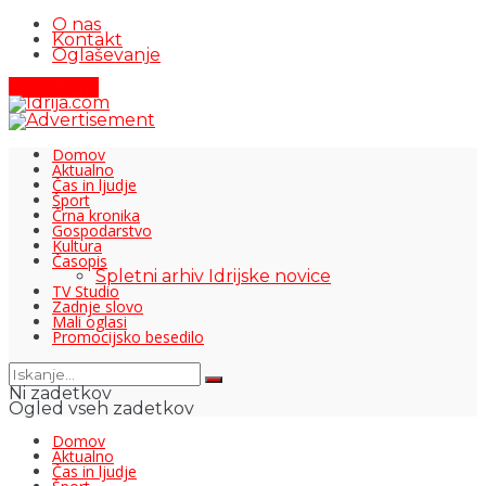
O nas
Kontakt
Oglaševanje
Pišite nam
Domov
Aktualno
Čas in ljudje
Šport
Črna kronika
Gospodarstvo
Kultura
Časopis
Spletni arhiv Idrijske novice
TV Studio
Zadnje slovo
Mali oglasi
Promocijsko besedilo
Ni zadetkov
Ogled vseh zadetkov
Domov
Aktualno
Čas in ljudje