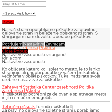
Na naši strani uporabljamo piškotke za pravilno
delovanje strani in beleženje obiskanosti strani. S
strinjanjem nam dovolite uporabo piškotkov.
Potrjujem
Nastavitve
Zavračam
Center zasebnosti
Piškotki
Close Popup
Nastavitve zasebnosti shranjene!
Idrija.com
Nastavitve zasebnosti
Ko obiščete katero koli spletno mesto, le to lahko
shranjuje ali pridobi podatke v vašem brskalniku,
večinoma v obliki piškotkov. Tukaj nadzirate svoje
osebne nastavitve za piškotke.
Zahtevani
Statistika
Center zasebnosti
Politika
zasebnosti
Piškotki
Ti piškotki so potrebni za delovanje spletnega mesta
in jih ni moč onemogočiti.
Tehnični piškotki
Tehnični piškotki
Za pravilno delovanje spletne strani uporabljamo