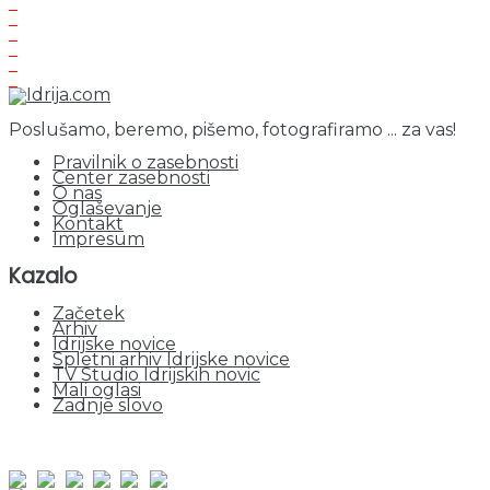
Poslušamo, beremo, pišemo, fotografiramo ... za vas!
Pravilnik o zasebnosti
Center zasebnosti
O nas
Oglaševanje
Kontakt
Impresum
Kazalo
Začetek
Arhiv
Idrijske novice
Spletni arhiv Idrijske novice
TV Studio Idrijskih novic
Mali oglasi
Zadnje slovo
obiskov od 1. januarja 2026