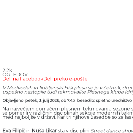
2.2k
OGLEDOV
Deli na Facebook
Deli preko e-pošte
V Medvodah in ljubljanski Hiši plesa se je v četrtek, d
uspešno nastopile tudi tekmovalke Plesnega kluba Idrij
Objavljeno: petek, 3. julij 2026, ob 7:45 | besedilo: spletno uredništvo |
Na največjem domačem plesnem tekmovanju sezone se je 
se pomerili v različnih disciplinah sekcije modernih tek
med najboljše v državi. Kar tri njihove zasedbe so za las
Eva Filipič
in
Nuša Likar
sta v disciplini
Street dance sho