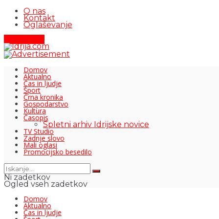
O nas
Kontakt
Oglaševanje
Pišite nam
Domov
Aktualno
Čas in ljudje
Šport
Črna kronika
Gospodarstvo
Kultura
Časopis
Spletni arhiv Idrijske novice
TV Studio
Zadnje slovo
Mali oglasi
Promocijsko besedilo
Ni zadetkov
Ogled vseh zadetkov
Domov
Aktualno
Čas in ljudje