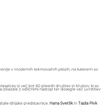
Slovenije v modernih tekmovalnih plesih, na katerem so
alcev iz več kot 60 plesnih društev in klubov, ki so
a izkazale z odličnimi nastopi ter dosegle več uvrstitev
tale idrijske predstavnice.
Hana Svetlik
in
Tajda Pivk