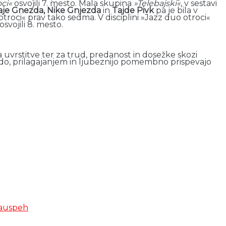
ci«
osvojili 7. mesto. Mala skupina
»Telebajski«
, v sestavi
Maje Gnezda, Nike Gnjezda
in
Tajde Pivk
pa je bila v
otroci« prav tako sedma. V disciplini »Jazz duo otroci«
osvojili 8. mesto.
uvrstitve ter za trud, predanost in dosežke skozi
do, prilagajanjem in ljubeznijo pomembno prispevajo
a
uspeh