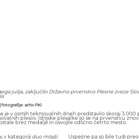
rugega julija, zaključilo Državno prvenstvo Plesne zveze 
a.
 fotografije: arhiv PKI
v osmih tekmovalnih dneh predstavilo skoraj 3.000 ples
movalnih plesov. Idrijske plesalke so se na prvenstvu znov
 ostale brez medalje in osvojile odlično četrto mesto.
w,
v kategoriji
duo mlajši
Uspešne pa so bile tudi preos