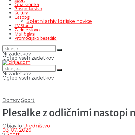
Šport
Črna kronika
Gospodarstvo
Kultura
Časopis
Spletni arhiv Idrijske novice
TV Studio
Zadnje slovo
Mali oglasi
Promocijsko besedilo
Ni zadetkov
Ogled vseh zadetkov
Ni zadetkov
Ogled vseh zadetkov
Domov
Šport
Plesalke z odličnimi nastopi
Objavilo
Uredništvo
03. 07. 2026
v
Šport