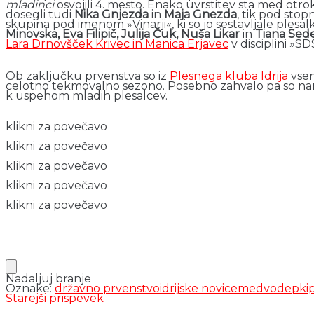
mladinci
osvojili 4. mesto. Enako uvrstitev sta med otroki
dosegli tudi
Nika Gnjezda
in
Maja Gnezda
, tik pod stop
skupina pod imenom »Vinarji«, ki so jo sestavljale plesal
Minovska, Eva Filipič, Julija Čuk, Nuša Likar
in
Tiana Sede
Lara Drnovšček Krivec in Manica Erjavec
v disciplini »SD
Ob zaključku prvenstva so iz
Plesnega kluba Idrija
vsem
celotno tekmovalno sezono. Posebno zahvalo pa so name
k uspehom mladih plesalcev.
klikni za povečavo
klikni za povečavo
klikni za povečavo
klikni za povečavo
klikni za povečavo
Nadaljuj branje
Oznake:
državno prvenstvo
idrijske novice
medvode
pki
Starejši prispevek