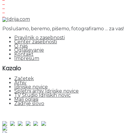
Poslušamo, beremo, pišemo, fotografiramo ... za vas!
Pravilnik o zasebnosti
Center zasebnosti
O nas
Oglaševanje
Kontakt
Impresum
Kazalo
Začetek
Arhiv
Idrijske novice
Spletni arhiv Idrijske novice
TV Studio Idrijskih novic
Mali oglasi
Zadnje slovo
obiskov od 1. januarja 2026
Obiskovalcev skupaj : 938600