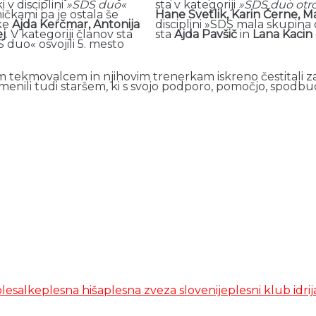
 v disciplini
»SDS duo«
sta v kategoriji
»SDS duo otro
ničkami pa je ostala še
Hane Svetlik, Karin Černe, 
ke
Ajda Kerčmar, Antonija
disciplini »SDS mala skupina 
j
. V kategoriji članov sta
sta
Ajda Pavšič
in
Lana Kacin
S duo« osvojili 5. mesto
 tekmovalcem in njihovim trenerkam iskreno čestitali za 
nili tudi staršem, ki s svojo podporo, pomočjo, spodbu
plesalke
plesna hiša
plesna zveza slovenije
plesni klub idrij