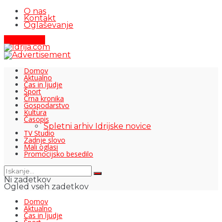
O nas
Kontakt
Oglaševanje
Pišite nam
Domov
Aktualno
Čas in ljudje
Šport
Črna kronika
Gospodarstvo
Kultura
Časopis
Spletni arhiv Idrijske novice
TV Studio
Zadnje slovo
Mali oglasi
Promocijsko besedilo
Ni zadetkov
Ogled vseh zadetkov
Domov
Aktualno
Čas in ljudje