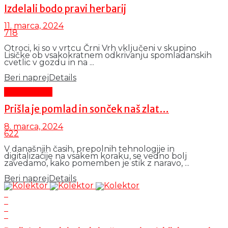
Izdelali bodo pravi herbarij
11. marca, 2024
718
Otroci, ki so v vrtcu Črni Vrh vključeni v skupino
Lisičke ob vsakokratnem odkrivanju spomladanskih
cvetlic v gozdu in na ...
Beri naprej
Details
Čas in ljudje
Prišla je pomlad in sonček naš zlat…
8. marca, 2024
622
V današnjih časih, prepolnih tehnologije in
digitalizacije na vsakem koraku, se vedno bolj
zavedamo, kako pomemben je stik z naravo, ...
Beri naprej
Details