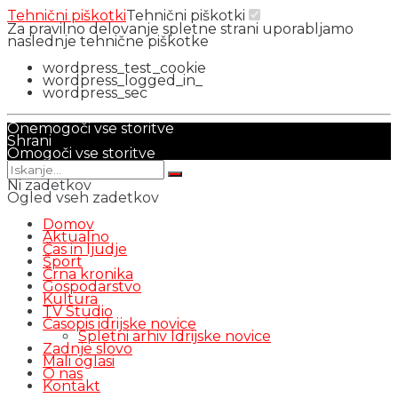
Tehnični piškotki
Tehnični piškotki
Za pravilno delovanje spletne strani uporabljamo
naslednje tehnične piškotke
wordpress_test_cookie
wordpress_logged_in_
wordpress_sec
Onemogoči vse storitve
Shrani
Omogoči vse storitve
Ni zadetkov
Ogled vseh zadetkov
Domov
Aktualno
Čas in ljudje
Šport
Črna kronika
Gospodarstvo
Kultura
TV Studio
Časopis idrijske novice
Spletni arhiv Idrijske novice
Zadnje slovo
Mali oglasi
O nas
Kontakt