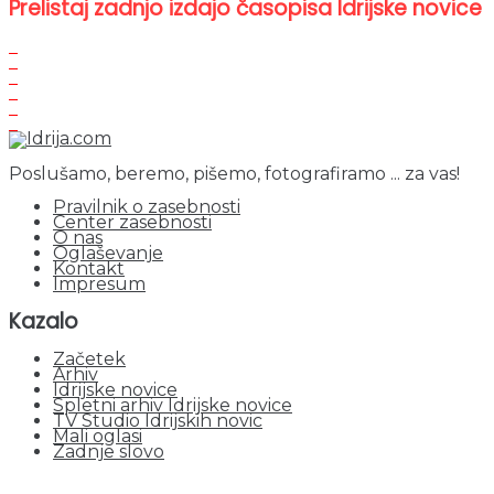
Prelistaj zadnjo izdajo časopisa Idrijske novice
Poslušamo, beremo, pišemo, fotografiramo ... za vas!
Pravilnik o zasebnosti
Center zasebnosti
O nas
Oglaševanje
Kontakt
Impresum
Kazalo
Začetek
Arhiv
Idrijske novice
Spletni arhiv Idrijske novice
TV Studio Idrijskih novic
Mali oglasi
Zadnje slovo
obiskov od 1. januarja 2026