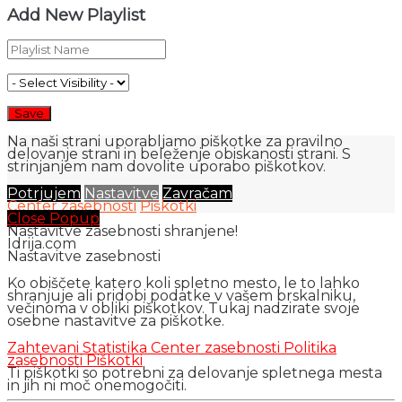
Add New Playlist
Na naši strani uporabljamo piškotke za pravilno
delovanje strani in beleženje obiskanosti strani. S
strinjanjem nam dovolite uporabo piškotkov.
Potrjujem
Nastavitve
Zavračam
Center zasebnosti
Piškotki
Close Popup
Nastavitve zasebnosti shranjene!
Idrija.com
Nastavitve zasebnosti
Ko obiščete katero koli spletno mesto, le to lahko
shranjuje ali pridobi podatke v vašem brskalniku,
večinoma v obliki piškotkov. Tukaj nadzirate svoje
osebne nastavitve za piškotke.
Zahtevani
Statistika
Center zasebnosti
Politika
zasebnosti
Piškotki
Ti piškotki so potrebni za delovanje spletnega mesta
in jih ni moč onemogočiti.