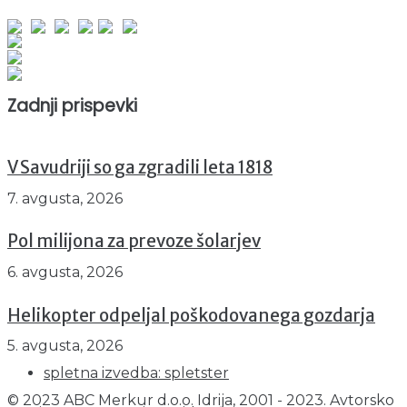
Obiskovalcev skupaj : 942185
Prikazov skupaj : 2515347
Trenutno : 49
Zadnji prispevki
V Savudriji so ga zgradili leta 1818
7. avgusta, 2026
Pol milijona za prevoze šolarjev
6. avgusta, 2026
Helikopter odpeljal poškodovanega gozdarja
5. avgusta, 2026
spletna izvedba: spletster
© 2023 ABC Merkur d.o.o. Idrija, 2001 - 2023. Avtorsko