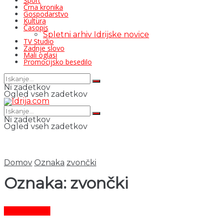
Šport
Črna kronika
Gospodarstvo
Kultura
Časopis
Spletni arhiv Idrijske novice
TV Studio
Zadnje slovo
Mali oglasi
Promocijsko besedilo
Ni zadetkov
Ogled vseh zadetkov
Ni zadetkov
Ogled vseh zadetkov
Domov
Oznaka
zvončki
Oznaka:
zvončki
Čas in ljudje