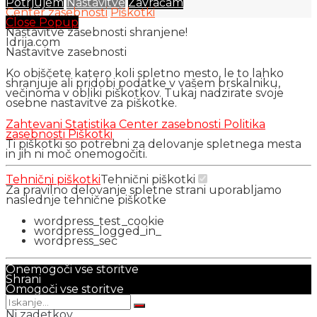
Potrjujem
Nastavitve
Zavračam
Center zasebnosti
Piškotki
Close Popup
Nastavitve zasebnosti shranjene!
Idrija.com
Nastavitve zasebnosti
Ko obiščete katero koli spletno mesto, le to lahko
shranjuje ali pridobi podatke v vašem brskalniku,
večinoma v obliki piškotkov. Tukaj nadzirate svoje
osebne nastavitve za piškotke.
Zahtevani
Statistika
Center zasebnosti
Politika
zasebnosti
Piškotki
Ti piškotki so potrebni za delovanje spletnega mesta
in jih ni moč onemogočiti.
Tehnični piškotki
Tehnični piškotki
Za pravilno delovanje spletne strani uporabljamo
naslednje tehnične piškotke
wordpress_test_cookie
wordpress_logged_in_
wordpress_sec
Onemogoči vse storitve
Shrani
Omogoči vse storitve
Ni zadetkov