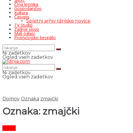
Šport
Črna kronika
Gospodarstvo
Kultura
Časopis
Spletni arhiv Idrijske novice
TV Studio
Zadnje slovo
Mali oglasi
Promocijsko besedilo
Ni zadetkov
Ogled vseh zadetkov
Ni zadetkov
Ogled vseh zadetkov
Domov
Oznaka
zmajčki
Oznaka:
zmajčki
Šport