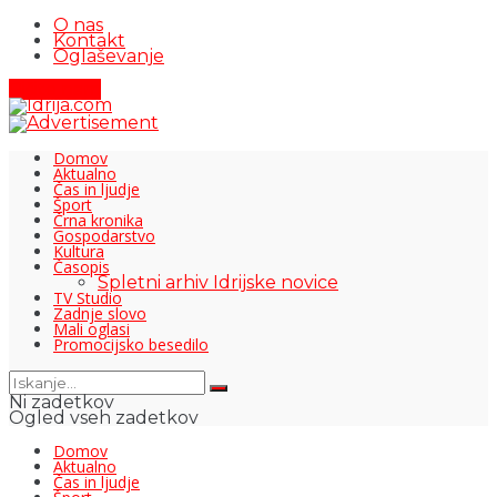
O nas
Kontakt
Oglaševanje
Pišite nam
Domov
Aktualno
Čas in ljudje
Šport
Črna kronika
Gospodarstvo
Kultura
Časopis
Spletni arhiv Idrijske novice
TV Studio
Zadnje slovo
Mali oglasi
Promocijsko besedilo
Ni zadetkov
Ogled vseh zadetkov
Domov
Aktualno
Čas in ljudje