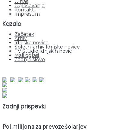
O nas
Oglaševanje
Kontakt
Impresum
Kazalo
Začetek
Arhiv
Idrijske novice
Spletni arhiv Idrijske novice
TV Studio Idrijskih novic
Mali oglasi
Zadnje slovo
obiskov od 1. januarja 2026
Obiskovalcev skupaj : 941314
Prikazov skupaj : 2513934
Trenutno : 3
Zadnji prispevki
Pol milijona za prevoze šolarjev