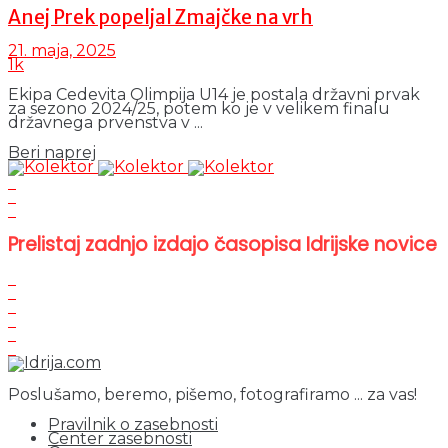
Anej Prek popeljal Zmajčke na vrh
21. maja, 2025
1k
Ekipa Cedevita Olimpija U14 je postala državni prvak
za sezono 2024/25, potem ko je v velikem finalu
državnega prvenstva v ...
Details
Beri naprej
Prelistaj zadnjo izdajo časopisa Idrijske novice
Poslušamo, beremo, pišemo, fotografiramo ... za vas!
Pravilnik o zasebnosti
Center zasebnosti