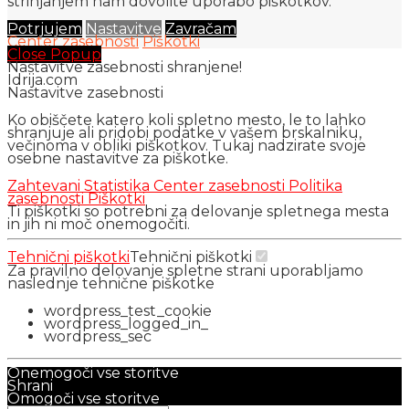
strinjanjem nam dovolite uporabo piškotkov.
Potrjujem
Nastavitve
Zavračam
Center zasebnosti
Piškotki
Close Popup
Nastavitve zasebnosti shranjene!
Idrija.com
Nastavitve zasebnosti
Ko obiščete katero koli spletno mesto, le to lahko
shranjuje ali pridobi podatke v vašem brskalniku,
večinoma v obliki piškotkov. Tukaj nadzirate svoje
osebne nastavitve za piškotke.
Zahtevani
Statistika
Center zasebnosti
Politika
zasebnosti
Piškotki
Ti piškotki so potrebni za delovanje spletnega mesta
in jih ni moč onemogočiti.
Tehnični piškotki
Tehnični piškotki
Za pravilno delovanje spletne strani uporabljamo
naslednje tehnične piškotke
wordpress_test_cookie
wordpress_logged_in_
wordpress_sec
Onemogoči vse storitve
Shrani
Omogoči vse storitve