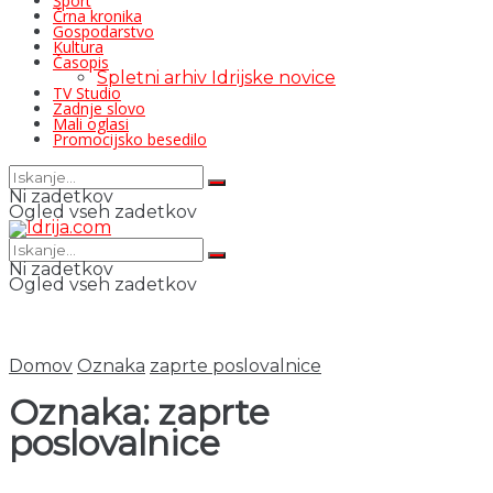
Šport
Črna kronika
Gospodarstvo
Kultura
Časopis
Spletni arhiv Idrijske novice
TV Studio
Zadnje slovo
Mali oglasi
Promocijsko besedilo
Ni zadetkov
Ogled vseh zadetkov
Ni zadetkov
Ogled vseh zadetkov
Domov
Oznaka
zaprte poslovalnice
Oznaka:
zaprte
poslovalnice