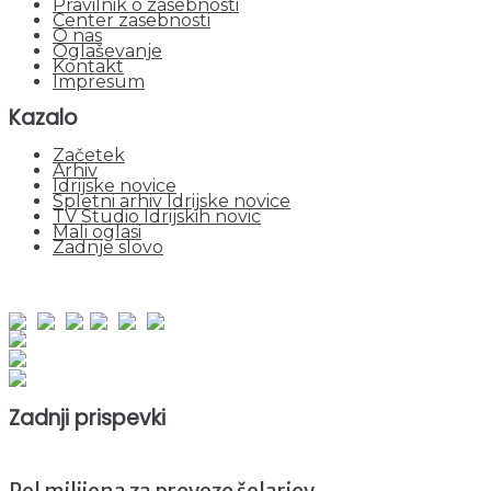
Pravilnik o zasebnosti
Center zasebnosti
O nas
Oglaševanje
Kontakt
Impresum
Kazalo
Začetek
Arhiv
Idrijske novice
Spletni arhiv Idrijske novice
TV Studio Idrijskih novic
Mali oglasi
Zadnje slovo
obiskov od 1. januarja 2026
Obiskovalcev skupaj : 941477
Prikazov skupaj : 2514196
Trenutno : 10
Zadnji prispevki