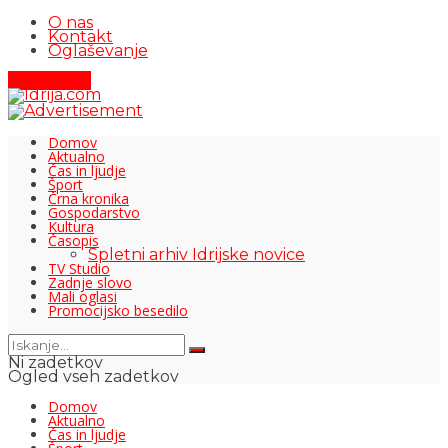
O nas
Kontakt
Oglaševanje
Pišite nam
Domov
Aktualno
Čas in ljudje
Šport
Črna kronika
Gospodarstvo
Kultura
Časopis
Spletni arhiv Idrijske novice
TV Studio
Zadnje slovo
Mali oglasi
Promocijsko besedilo
Ni zadetkov
Ogled vseh zadetkov
Domov
Aktualno
Čas in ljudje