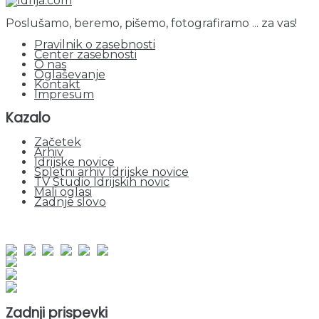
Poslušamo, beremo, pišemo, fotografiramo ... za vas!
Pravilnik o zasebnosti
Center zasebnosti
O nas
Oglaševanje
Kontakt
Impresum
Kazalo
Začetek
Arhiv
Idrijske novice
Spletni arhiv Idrijske novice
TV Studio Idrijskih novic
Mali oglasi
Zadnje slovo
obiskov od 1. januarja 2026
Obiskovalcev skupaj : 964595
Prikazov skupaj : 2551735
Trenutno : 2
Zadnji prispevki