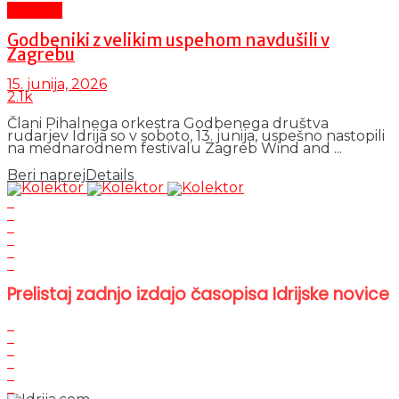
Kultura
Godbeniki z velikim uspehom navdušili v
Zagrebu
15. junija, 2026
2.1k
Člani Pihalnega orkestra Godbenega društva
rudarjev Idrija so v soboto, 13. junija, uspešno nastopili
na mednarodnem festivalu Zagreb Wind and ...
Beri naprej
Details
Prelistaj zadnjo izdajo časopisa Idrijske novice