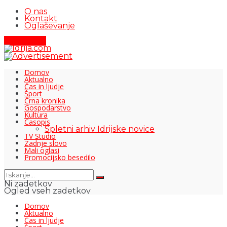
O nas
Kontakt
Oglaševanje
Pišite nam
Domov
Aktualno
Čas in ljudje
Šport
Črna kronika
Gospodarstvo
Kultura
Časopis
Spletni arhiv Idrijske novice
TV Studio
Zadnje slovo
Mali oglasi
Promocijsko besedilo
Ni zadetkov
Ogled vseh zadetkov
Domov
Aktualno
Čas in ljudje