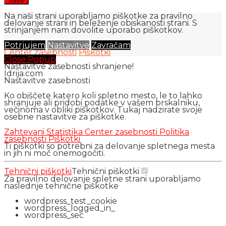
Na naši strani uporabljamo piškotke za pravilno
delovanje strani in beleženje obiskanosti strani. S
strinjanjem nam dovolite uporabo piškotkov.
Potrjujem
Nastavitve
Zavračam
Center zasebnosti
Piškotki
Close Popup
Nastavitve zasebnosti shranjene!
Idrija.com
Nastavitve zasebnosti
Ko obiščete katero koli spletno mesto, le to lahko
shranjuje ali pridobi podatke v vašem brskalniku,
večinoma v obliki piškotkov. Tukaj nadzirate svoje
osebne nastavitve za piškotke.
Zahtevani
Statistika
Center zasebnosti
Politika
zasebnosti
Piškotki
Ti piškotki so potrebni za delovanje spletnega mesta
in jih ni moč onemogočiti.
Tehnični piškotki
Tehnični piškotki
Za pravilno delovanje spletne strani uporabljamo
naslednje tehnične piškotke
wordpress_test_cookie
wordpress_logged_in_
wordpress_sec