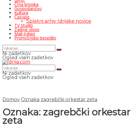
Šport
Črna kronika
Gospodarstvo
Kultura
Časopis
Spletni arhiv Idrijske novice
TV Studio
Zadnje slovo
Mali oglasi
Promocijsko besedilo
Ni zadetkov
Ogled vseh zadetkov
Ni zadetkov
Ogled vseh zadetkov
Domov
Oznaka
zagrebčki orkestar zeta
Oznaka:
zagrebčki orkestar
zeta