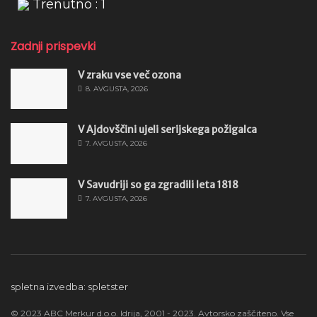
Trenutno : 1
Zadnji prispevki
V zraku vse več ozona
8. AVGUSTA, 2026
V Ajdovščini ujeli serijskega požigalca
7. AVGUSTA, 2026
V Savudriji so ga zgradili leta 1818
7. AVGUSTA, 2026
spletna izvedba: spletster
© 2023 ABC Merkur d.o.o. Idrija, 2001 - 2023. Avtorsko zaščiteno. Vse