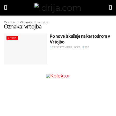
Domov
Oznaka
vrtojba
Oznaka:
vrtojba
Po nove izkušnje na kartodrom v
ŠPORT
Vrtojbo
27. SEPTEMBRA, 2023
528