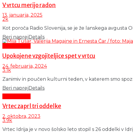
V vrtcu merijo radon
13. januarja, 2025
2k
Kot poroča Radio Slovenija, se je že lanskega avgusta Obči
Beri naprej
Details
Čas in ljudje
Upokojene vzgojiteljice spet v vrtcu
24. februarja, 2024
3.1k
Zanimiv in poučen kulturni teden, v katerem smo spoznava
Beri naprej
Details
Čas in ljudje
Vrtec zaprl tri oddelke
2. oktobra, 2023
3.9k
Vrtec Idrija je v novo šolsko leto stopil s 26 oddelki v Idri