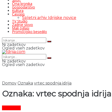
Šport
Črna kronika
Gospodarstvo
Kultura
Časopis
Spletni arhiv Idrijske novice
TV Studio
Zadnje slovo
Mali oglasi
Promocijsko besedilo
Ni zadetkov
Ogled vseh zadetkov
Ni zadetkov
Ogled vseh zadetkov
Domov
Oznaka
vrtec spodnja idrija
Oznaka:
vrtec spodnja idrija
Aktualno