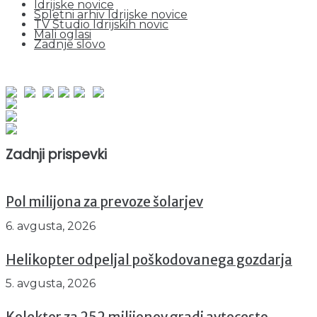
Idrijske novice
Spletni arhiv Idrijske novice
TV Studio Idrijskih novic
Mali oglasi
Zadnje slovo
obiskov od 1. januarja 2026
Obiskovalcev skupaj : 941181
Prikazov skupaj : 2513713
Trenutno : 10
Zadnji prispevki
Pol milijona za prevoze šolarjev
6. avgusta, 2026
Helikopter odpeljal poškodovanega gozdarja
5. avgusta, 2026