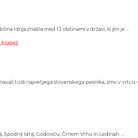
na Idrija znašla med 13 občinami v državi, ki jim je ...
li tudi največjega slovenskega pesnika, smo v vrtcu v Spod
ji, Spodnji Idriji, Godoviču, Črnem Vrhu in Ledinah. ...