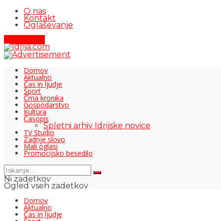
O nas
Kontakt
Oglaševanje
Pišite nam
Domov
Aktualno
Čas in ljudje
Šport
Črna kronika
Gospodarstvo
Kultura
Časopis
Spletni arhiv Idrijske novice
TV Studio
Zadnje slovo
Mali oglasi
Promocijsko besedilo
Ni zadetkov
Ogled vseh zadetkov
Domov
Aktualno
Čas in ljudje