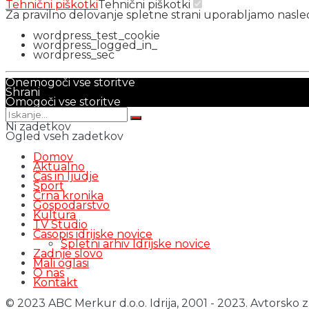
Tehnični piškotki
Tehnični piškotki
Za pravilno delovanje spletne strani uporabljamo nasl
wordpress_test_cookie
wordpress_logged_in_
wordpress_sec
Onemogoči vse storitve
Shrani
Omogoči vse storitve
Ni zadetkov
Ogled vseh zadetkov
Domov
Aktualno
Čas in ljudje
Šport
Črna kronika
Gospodarstvo
Kultura
TV Studio
Časopis idrijske novice
Spletni arhiv Idrijske novice
Zadnje slovo
Mali oglasi
O nas
Kontakt
© 2023 ABC Merkur d.o.o. Idrija, 2001 - 2023. Avtorsko z