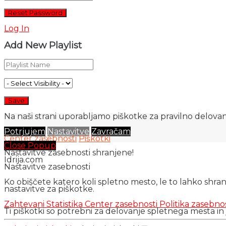
Log In
Add New Playlist
Na naši strani uporabljamo piškotke za pravilno delovanj
Potrjujem
Nastavitve
Zavračam
Center zasebnosti
Piškotki
Close Popup
Nastavitve zasebnosti shranjene!
Idrija.com
Nastavitve zasebnosti
Ko obiščete katero koli spletno mesto, le to lahko shra
nastavitve za piškotke.
Zahtevani
Statistika
Center zasebnosti
Politika zasebno
Ti piškotki so potrebni za delovanje spletnega mesta in