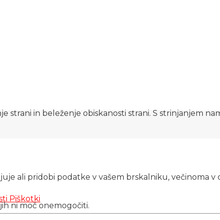
e strani in beleženje obiskanosti strani. S strinjanjem n
njuje ali pridobi podatke v vašem brskalniku, večinoma v 
sti
Piškotki
 jih ni moč onemogočiti.