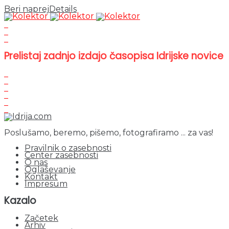
Beri naprej
Details
Prelistaj zadnjo izdajo časopisa Idrijske novice
Poslušamo, beremo, pišemo, fotografiramo ... za vas!
Pravilnik o zasebnosti
Center zasebnosti
O nas
Oglaševanje
Kontakt
Impresum
Kazalo
Začetek
Arhiv