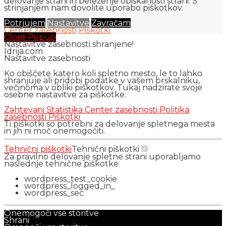
delovanje strani in beleženje obiskanosti strani. S
strinjanjem nam dovolite uporabo piškotkov.
Potrjujem
Nastavitve
Zavračam
Center zasebnosti
Piškotki
Close Popup
Nastavitve zasebnosti shranjene!
Idrija.com
Nastavitve zasebnosti
Ko obiščete katero koli spletno mesto, le to lahko
shranjuje ali pridobi podatke v vašem brskalniku,
večinoma v obliki piškotkov. Tukaj nadzirate svoje
osebne nastavitve za piškotke.
Zahtevani
Statistika
Center zasebnosti
Politika
zasebnosti
Piškotki
Ti piškotki so potrebni za delovanje spletnega mesta
in jih ni moč onemogočiti.
Tehnični piškotki
Tehnični piškotki
Za pravilno delovanje spletne strani uporabljamo
naslednje tehnične piškotke
wordpress_test_cookie
wordpress_logged_in_
wordpress_sec
Onemogoči vse storitve
Shrani