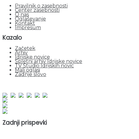
Pravilnik o zasebnosti
Center zasebnosti
O nas
Oglaševanje
Kontakt
Impresum
Kazalo
Začetek
Arhiv
Idrijske novice
Spletni arhiv Idrijske novice
TV Studio Idrijskih novic
Mali oglasi
Zadnje slovo
obiskov od 1. januarja 2026
Obiskovalcev skupaj : 943761
Prikazov skupaj : 2518894
Trenutno : 75
Zadnji prispevki