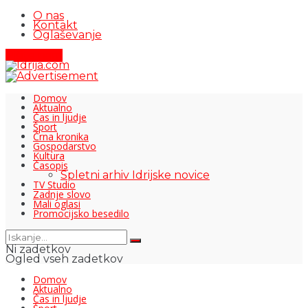
O nas
Kontakt
Oglaševanje
Pišite nam
Domov
Aktualno
Čas in ljudje
Šport
Črna kronika
Gospodarstvo
Kultura
Časopis
Spletni arhiv Idrijske novice
TV Studio
Zadnje slovo
Mali oglasi
Promocijsko besedilo
Ni zadetkov
Ogled vseh zadetkov
Domov
Aktualno
Čas in ljudje