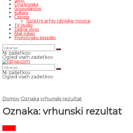
Šport
Črna kronika
Gospodarstvo
Kultura
Časopis
Spletni arhiv Idrijske novice
TV Studio
Zadnje slovo
Mali oglasi
Promocijsko besedilo
Ni zadetkov
Ogled vseh zadetkov
Ni zadetkov
Ogled vseh zadetkov
Domov
Oznaka
vrhunski rezultat
Oznaka:
vrhunski rezultat
Šport