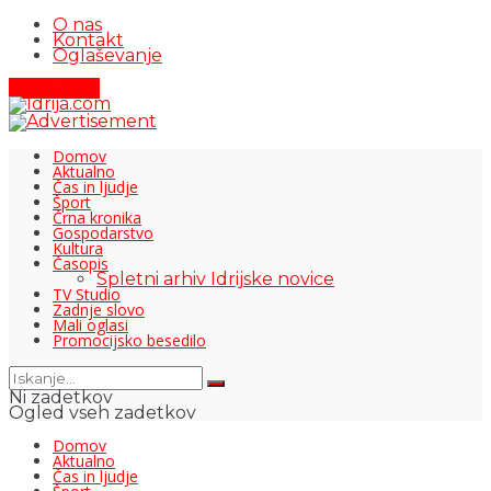
O nas
Kontakt
Oglaševanje
Pišite nam
Domov
Aktualno
Čas in ljudje
Šport
Črna kronika
Gospodarstvo
Kultura
Časopis
Spletni arhiv Idrijske novice
TV Studio
Zadnje slovo
Mali oglasi
Promocijsko besedilo
Ni zadetkov
Ogled vseh zadetkov
Domov
Aktualno
Čas in ljudje