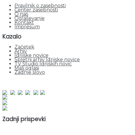
Pravilnik o zasebnosti
Center zasebnosti
O nas
Oglaševanje
Kontakt
Impresum
Kazalo
Začetek
Arhiv
Idrijske novice
Spletni arhiv Idrijske novice
TV Studio Idrijskih novic
Mali oglasi
Zadnje slovo
obiskov od 1. januarja 2026
Obiskovalcev skupaj : 965016
Prikazov skupaj : 2552647
Trenutno : 54
Zadnji prispevki