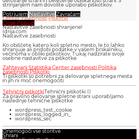
delovanje strani in beleženje obiskanosti strani. S
strinjanjem nam dovolite uporabo piškotkov.
Potrjujem
Nastavitve
Zavračam
Center zasebnosti
Piškotki
Close Popup
Nastavitve zasebnosti shranjene!
Idrija.com
Nastavitve zasebnosti
Ko obiščete katero koli spletno mesto, le to lahko
shranjuje ali pridobi podatke v vašem brskalniku,
večinoma v obliki piškotkov. Tukaj nadzirate svoje
osebne nastavitve za piškotke.
Zahtevani
Statistika
Center zasebnosti
Politika
zasebnosti
Piškotki
Ti piškotki so potrebni za delovanje spletnega mesta
in jih ni moč onemogočiti.
Tehnični piškotki
Tehnični piškotki
Za pravilno delovanje spletne strani uporabljamo
naslednje tehnične piškotke
wordpress_test_cookie
wordpress_logged_in_
wordpress_sec
Onemogoči vse storitve
Shrani