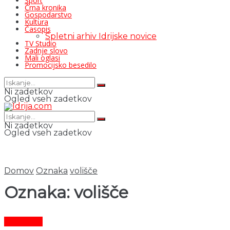
Šport
Črna kronika
Gospodarstvo
Kultura
Časopis
Spletni arhiv Idrijske novice
TV Studio
Zadnje slovo
Mali oglasi
Promocijsko besedilo
Ni zadetkov
Ogled vseh zadetkov
Ni zadetkov
Ogled vseh zadetkov
Domov
Oznaka
volišče
Oznaka:
volišče
Aktualno