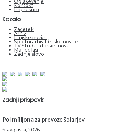
Oglaševanje
Kontakt
Impresum
Kazalo
Začetek
Arhiv
Idrijske novice
Spletni arhiv Idrijske novice
TV Studio Idrijskih novic
Mali oglasi
Zadnje slovo
obiskov od 1. januarja 2026
Obiskovalcev skupaj : 936680
Prikazov skupaj : 2502112
Trenutno : 79
Zadnji prispevki
Pol milijona za prevoze šolarjev
6. avgusta, 2026