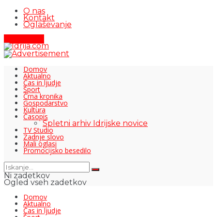
O nas
Kontakt
Oglaševanje
Pišite nam
Domov
Aktualno
Čas in ljudje
Šport
Črna kronika
Gospodarstvo
Kultura
Časopis
Spletni arhiv Idrijske novice
TV Studio
Zadnje slovo
Mali oglasi
Promocijsko besedilo
Ni zadetkov
Ogled vseh zadetkov
Domov
Aktualno
Čas in ljudje