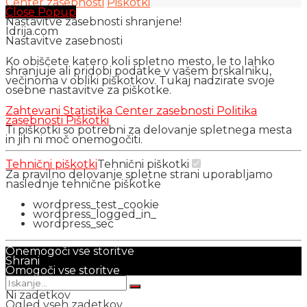
Center zasebnosti
Piškotki
Close Popup
Nastavitve zasebnosti shranjene!
Idrija.com
Nastavitve zasebnosti
Ko obiščete katero koli spletno mesto, le to lahko
shranjuje ali pridobi podatke v vašem brskalniku,
večinoma v obliki piškotkov. Tukaj nadzirate svoje
osebne nastavitve za piškotke.
Zahtevani
Statistika
Center zasebnosti
Politika
zasebnosti
Piškotki
Ti piškotki so potrebni za delovanje spletnega mesta
in jih ni moč onemogočiti.
Tehnični piškotki
Tehnični piškotki
Za pravilno delovanje spletne strani uporabljamo
naslednje tehnične piškotke
wordpress_test_cookie
wordpress_logged_in_
wordpress_sec
Onemogoči vse storitve
Shrani
Omogoči vse storitve
Ni zadetkov
Ogled vseh zadetkov