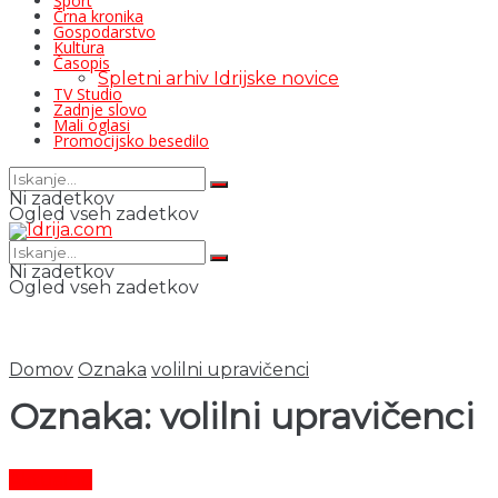
Šport
Črna kronika
Gospodarstvo
Kultura
Časopis
Spletni arhiv Idrijske novice
TV Studio
Zadnje slovo
Mali oglasi
Promocijsko besedilo
Ni zadetkov
Ogled vseh zadetkov
Ni zadetkov
Ogled vseh zadetkov
Domov
Oznaka
volilni upravičenci
Oznaka:
volilni upravičenci
Aktualno