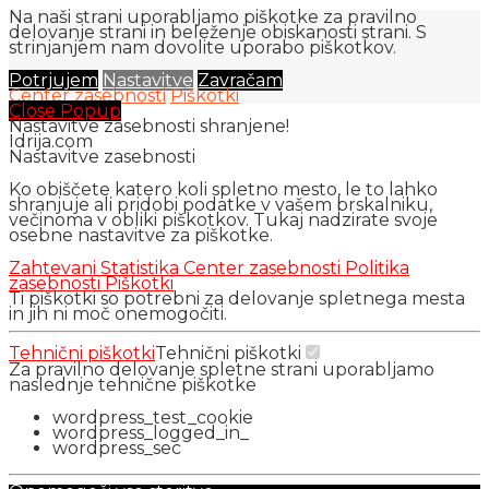
Na naši strani uporabljamo piškotke za pravilno
delovanje strani in beleženje obiskanosti strani. S
strinjanjem nam dovolite uporabo piškotkov.
Potrjujem
Nastavitve
Zavračam
Center zasebnosti
Piškotki
Close Popup
Nastavitve zasebnosti shranjene!
Idrija.com
Nastavitve zasebnosti
Ko obiščete katero koli spletno mesto, le to lahko
shranjuje ali pridobi podatke v vašem brskalniku,
večinoma v obliki piškotkov. Tukaj nadzirate svoje
osebne nastavitve za piškotke.
Zahtevani
Statistika
Center zasebnosti
Politika
zasebnosti
Piškotki
Ti piškotki so potrebni za delovanje spletnega mesta
in jih ni moč onemogočiti.
Tehnični piškotki
Tehnični piškotki
Za pravilno delovanje spletne strani uporabljamo
naslednje tehnične piškotke
wordpress_test_cookie
wordpress_logged_in_
wordpress_sec