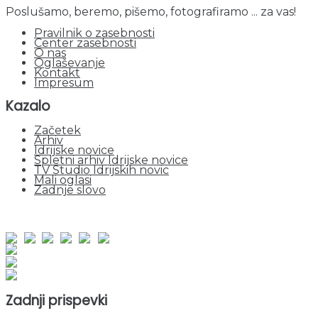
Poslušamo, beremo, pišemo, fotografiramo ... za vas!
Pravilnik o zasebnosti
Center zasebnosti
O nas
Oglaševanje
Kontakt
Impresum
Kazalo
Začetek
Arhiv
Idrijske novice
Spletni arhiv Idrijske novice
TV Studio Idrijskih novic
Mali oglasi
Zadnje slovo
obiskov od 1. januarja 2026
Obiskovalcev skupaj : 952403
Prikazov skupaj : 2534147
Trenutno : 62
Zadnji prispevki