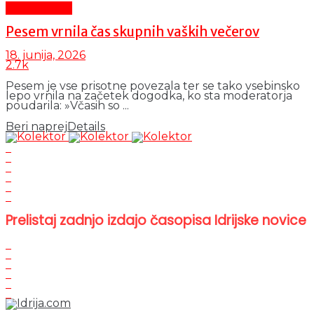
Čas in ljudje
Pesem vrnila čas skupnih vaških večerov
18. junija, 2026
2.7k
Pesem je vse prisotne povezala ter se tako vsebinsko
lepo vrnila na začetek dogodka, ko sta moderatorja
poudarila: »Včasih so ...
Beri naprej
Details
Prelistaj zadnjo izdajo časopisa Idrijske novice