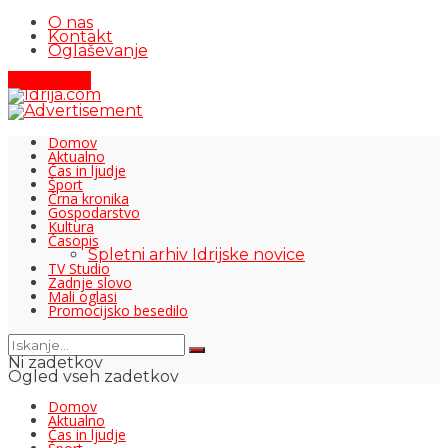
O nas
Kontakt
Oglaševanje
Pišite nam
Domov
Aktualno
Čas in ljudje
Šport
Črna kronika
Gospodarstvo
Kultura
Časopis
Spletni arhiv Idrijske novice
TV Studio
Zadnje slovo
Mali oglasi
Promocijsko besedilo
Ni zadetkov
Ogled vseh zadetkov
Domov
Aktualno
Čas in ljudje