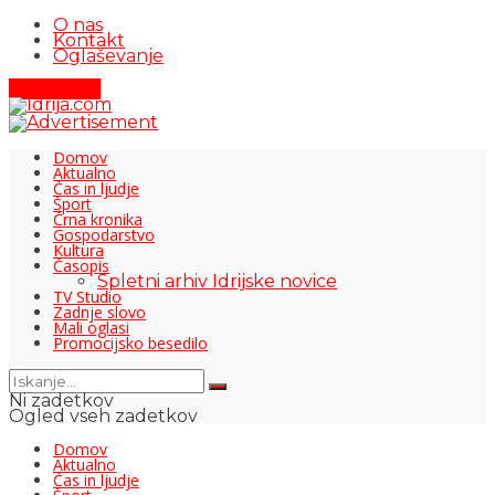
O nas
Kontakt
Oglaševanje
Pišite nam
Domov
Aktualno
Čas in ljudje
Šport
Črna kronika
Gospodarstvo
Kultura
Časopis
Spletni arhiv Idrijske novice
TV Studio
Zadnje slovo
Mali oglasi
Promocijsko besedilo
Ni zadetkov
Ogled vseh zadetkov
Domov
Aktualno
Čas in ljudje