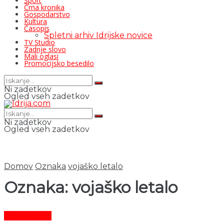
Šport
Črna kronika
Gospodarstvo
Kultura
Časopis
Spletni arhiv Idrijske novice
TV Studio
Zadnje slovo
Mali oglasi
Promocijsko besedilo
Ni zadetkov
Ogled vseh zadetkov
Ni zadetkov
Ogled vseh zadetkov
Domov
Oznaka
vojaško letalo
Oznaka:
vojaško letalo
Čas in ljudje