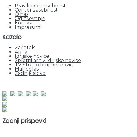
Pravilnik o zasebnosti
Center zasebnosti
O nas
Oglaševanje
Kontakt
Impresum
Kazalo
Začetek
Arhiv
Idrijske novice
Spletni arhiv Idrijske novice
TV Studio Idrijskih novic
Mali oglasi
Zadnje slovo
obiskov od 1. januarja 2026
Obiskovalcev skupaj : 953195
Prikazov skupaj : 2535149
Trenutno : 2
Zadnji prispevki