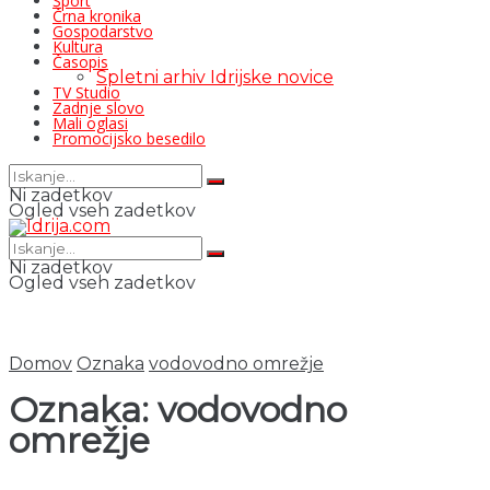
Šport
Črna kronika
Gospodarstvo
Kultura
Časopis
Spletni arhiv Idrijske novice
TV Studio
Zadnje slovo
Mali oglasi
Promocijsko besedilo
Ni zadetkov
Ogled vseh zadetkov
Ni zadetkov
Ogled vseh zadetkov
Domov
Oznaka
vodovodno omrežje
Oznaka:
vodovodno
omrežje