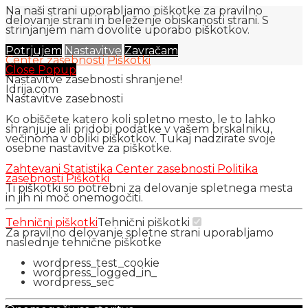
Na naši strani uporabljamo piškotke za pravilno
delovanje strani in beleženje obiskanosti strani. S
strinjanjem nam dovolite uporabo piškotkov.
Potrjujem
Nastavitve
Zavračam
Center zasebnosti
Piškotki
Close Popup
Nastavitve zasebnosti shranjene!
Idrija.com
Nastavitve zasebnosti
Ko obiščete katero koli spletno mesto, le to lahko
shranjuje ali pridobi podatke v vašem brskalniku,
večinoma v obliki piškotkov. Tukaj nadzirate svoje
osebne nastavitve za piškotke.
Zahtevani
Statistika
Center zasebnosti
Politika
zasebnosti
Piškotki
Ti piškotki so potrebni za delovanje spletnega mesta
in jih ni moč onemogočiti.
Tehnični piškotki
Tehnični piškotki
Za pravilno delovanje spletne strani uporabljamo
naslednje tehnične piškotke
wordpress_test_cookie
wordpress_logged_in_
wordpress_sec