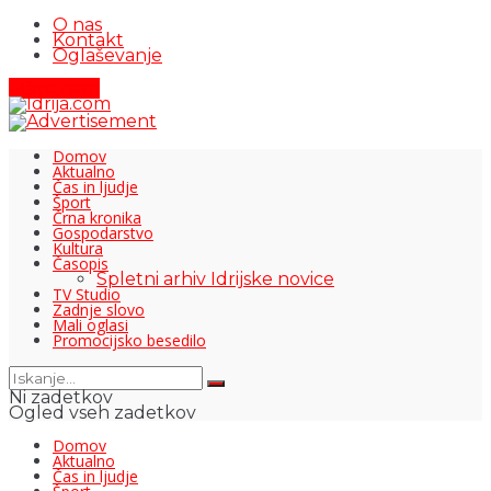
O nas
Kontakt
Oglaševanje
Pišite nam
Domov
Aktualno
Čas in ljudje
Šport
Črna kronika
Gospodarstvo
Kultura
Časopis
Spletni arhiv Idrijske novice
TV Studio
Zadnje slovo
Mali oglasi
Promocijsko besedilo
Ni zadetkov
Ogled vseh zadetkov
Domov
Aktualno
Čas in ljudje