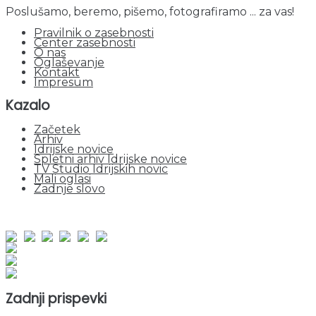
Poslušamo, beremo, pišemo, fotografiramo ... za vas!
Pravilnik o zasebnosti
Center zasebnosti
O nas
Oglaševanje
Kontakt
Impresum
Kazalo
Začetek
Arhiv
Idrijske novice
Spletni arhiv Idrijske novice
TV Studio Idrijskih novic
Mali oglasi
Zadnje slovo
obiskov od 1. januarja 2026
Obiskovalcev skupaj : 965429
Prikazov skupaj : 2553645
Trenutno : 64
Zadnji prispevki