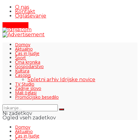
O nas
Kontakt
Oglaševanje
Pišite nam
Domov
Aktualno
Čas in ljudje
Šport
Črna kronika
Gospodarstvo
Kultura
Časopis
Spletni arhiv Idrijske novice
TV Studio
Zadnje slovo
Mali oglasi
Promocijsko besedilo
Ni zadetkov
Ogled vseh zadetkov
Domov
Aktualno
Čas in ljudje