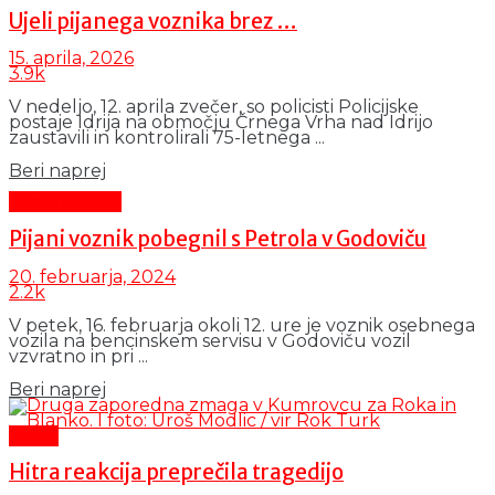
Ujeli pijanega voznika brez …
15. aprila, 2026
3.9k
V nedeljo, 12. aprila zvečer, so policisti Policijske
postaje Idrija na območju Črnega Vrha nad Idrijo
zaustavili in kontrolirali 75-letnega ...
Details
Beri naprej
Črni dogodki
Pijani voznik pobegnil s Petrola v Godoviču
20. februarja, 2024
2.2k
V petek, 16. februarja okoli 12. ure je voznik osebnega
vozila na bencinskem servisu v Godoviču vozil
vzvratno in pri ...
Details
Beri naprej
Šport
Hitra reakcija preprečila tragedijo