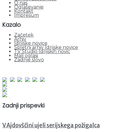
O nas
Oglaševanje
Kontakt
Impresum
Kazalo
Začetek
Arhiv
Idrijske novice
Spletni arhiv Idrijske novice
TV Studio Idrijskih novic
Mali oglasi
Zadnje slovo
obiskov od 1. januarja 2026
Obiskovalcev skupaj : 952577
Prikazov skupaj : 2534392
Trenutno : 31
Zadnji prispevki
V Ajdovščini ujeli serijskega požigalca