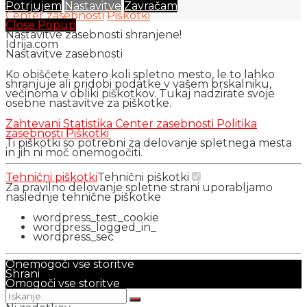
Potrjujem
Nastavitve
Zavračam
Center zasebnosti
Piškotki
Close Popup
Nastavitve zasebnosti shranjene!
Idrija.com
Nastavitve zasebnosti
Ko obiščete katero koli spletno mesto, le to lahko
shranjuje ali pridobi podatke v vašem brskalniku,
večinoma v obliki piškotkov. Tukaj nadzirate svoje
osebne nastavitve za piškotke.
Zahtevani
Statistika
Center zasebnosti
Politika
zasebnosti
Piškotki
Ti piškotki so potrebni za delovanje spletnega mesta
in jih ni moč onemogočiti.
Tehnični piškotki
Tehnični piškotki
Za pravilno delovanje spletne strani uporabljamo
naslednje tehnične piškotke
wordpress_test_cookie
wordpress_logged_in_
wordpress_sec
Onemogoči vse storitve
Shrani
Omogoči vse storitve