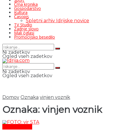
Šport
Črna kronika
Gospodarstvo
Kultura
Časopis
Spletni arhiv Idrijske novice
TV Studio
Zadnje slovo
Mali oglasi
Promocijsko besedilo
Ni zadetkov
Ogled vseh zadetkov
Ni zadetkov
Ogled vseh zadetkov
Domov
Oznaka
vinjen voznik
Oznaka:
vinjen voznik
Črni dogodki